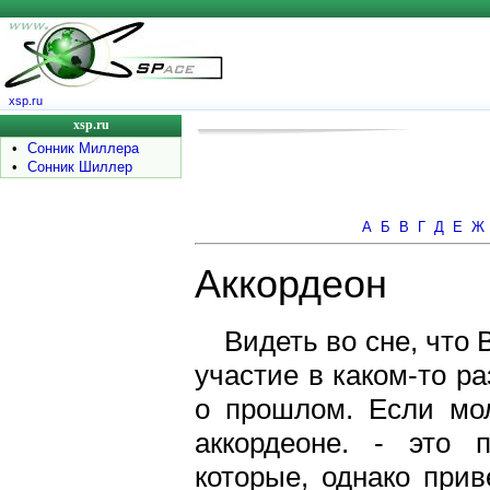
xsp.ru
xsp.ru
•
Сонник Миллера
•
Сонник Шиллер
А
Б
В
Г
Д
Е
Ж
Аккордеон
Видеть во сне, что 
участие в каком-то р
о прошлом. Если мо
аккордеоне. - это 
которые, однако при