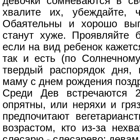
девочки сомневаются в св
хвалите их, убеждайте, 
Обаятельны и хорошо выг
станут хуже. Проявляйте 
если на вид ребенок кажет
так и есть (по Солнечному
твердый распорядок дня, 
маму с днем рождения позд
Cреди Дев встречаются 2
опрятны, или неряхи и гряз
предпочитают вегетарианст
возрастом, кто из-за нехва
слесарю - слесарево; девам 