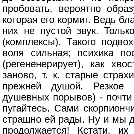
пробовать, вероятно образ
которая его кормит. Ведь бл
них не пустой звук. Тольк
(комплексы). Такого подво
воля сильная; психика по
(регененерирует), как хво
заново, т. к. старые страх
прежней душой. Резкое 
душевных порывов) - почти
пугайтесь. Сами скорпионч
страшно ей рады. Ну и мы д
продолжается! Кстати, их