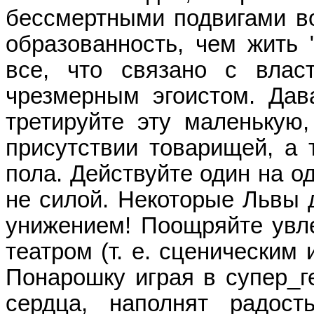
бессмертными подвигами во
образованность, чем жить "
все, что связано с влас
чрезмерным эгоистом. Дав
третируйте эту маленькую,
присутствии товарищей, а 
пола. Действуйте один на о
не силой. Некоторые Львы 
унижением! Поощряйте увле
театром (т. е. сценическим 
Понарошку играя в супер_г
сердца, наполнят радос