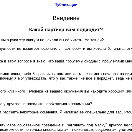
Публикации
Введение
Какой партнер вам подходит?
бы в руки эту книгу и не начали бы её читать. Не так ли?
трудности во взаимоотношениях с партнёром и вы хотели бы знать, о
ка в этом вопросе я знаю, что ваши проблемы сходны с проблемами мног
импатичны, либо безразличны нам или же мы с самого начала относим
почему я мог утверждать, что у вас также "не всё в порядке", ведь н
того или иного человека из вашего окружения вы находите хорошим или
 а у другого не находите необходимого понимания?
т рассеить некоторые сомнения. Я написал её специально для вас, что
ь своё собственное поведение и "заглянуть под маску" другого чел
 возможности не только специалистам - психологам, социологам, учите