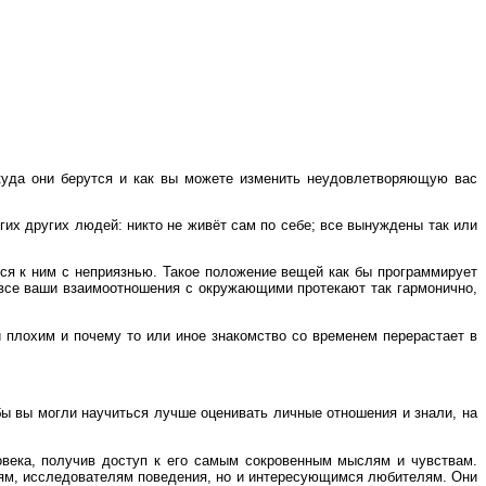
ткуда они берутся и как вы можете изменить неудовлетворяющую вас
их других людей: никто не живёт сам по себе; все вынуждены так или
ся к ним с неприязнью. Такое положение вещей как бы программирует
е все ваши взаимоотношения с окружающими протекают так гармонично,
 плохим и почему то или иное знакомство со временем перерастает в
бы вы могли научиться лучше оценивать личные отношения и знали, на
овека, получив доступ к его самым сокровенным мыслям и чувствам.
лям, исследователям поведения, но и интересующимся любителям. Они