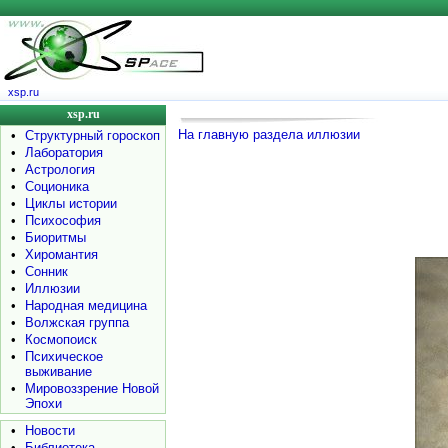
xsp.ru
xsp.ru
На главную раздела иллюзии
•
Структурный гороскоп
•
Лаборатория
•
Астрология
•
Соционика
•
Циклы истории
•
Психософия
•
Биоритмы
•
Хиромантия
•
Сонник
•
Иллюзии
•
Народная медицина
•
Волжская группа
•
Космопоиск
•
Психическое
выживание
•
Мировоззрение Новой
Эпохи
•
Новости
•
Библиотека