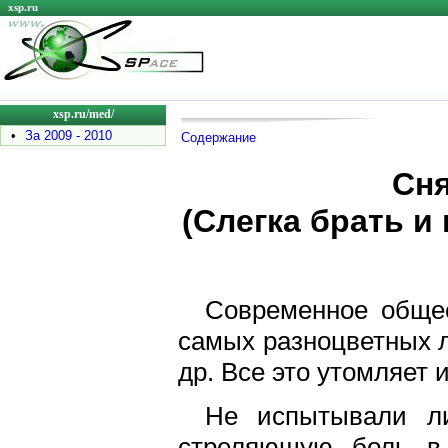
xsp.ru
xsp.ru/med/
•
За 2009 - 2010
Содержание
Сня
(Слегка брать 
Современное общес
самых разноцветных л
др. Все это утомляет 
Не испытывали л
стреляющую боль в 