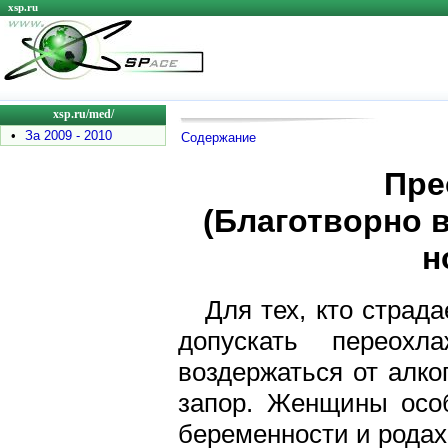
xsp.ru
xsp.ru/med/
•
За 2009 - 2010
Содержание
Пре
(Благотворно 
н
Для тех, кто страд
допускать переох
воздержаться от алко
запор. Женщины особ
беременности и родах