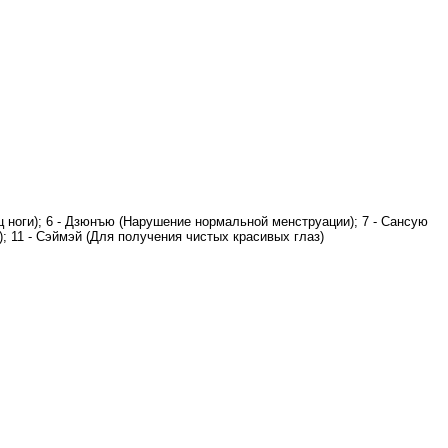
ышц ноги); 6 - Дзюнъю (Нарушение нормальной менструации); 7 - Сансую
); 11 - Сэймэй (Для получения чистых красивых глаз)