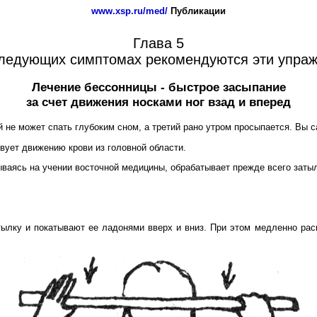
www.xsp.ru/med/
Публикации
Глава 5
ледующих симптомах рекомендуются эти упра
Лечение бессонницы - быстрое засыпание
за счет движения носками ног взад и вперед
й не может спать глубоким сном, а третий рано утром просыпается. Вы
твует движению крови из головной области.
аясь на учении восточной медицины, обрабатывает прежде всего затыл
ылку и покатывают ее ладонями вверх и вниз. При этом медленно раск