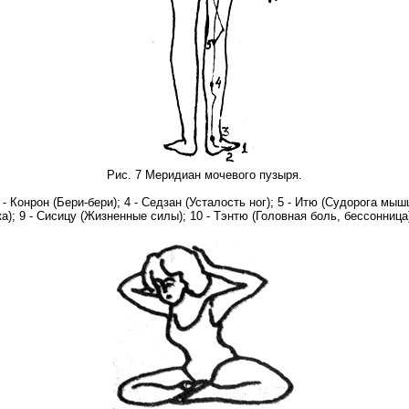
Рис. 7 Меридиан мочевого пузыря.
3 - Конрон (Бери-бери); 4 - Седзан (Усталость ног); 5 - Итю (Судорога м
); 9 - Сисицу (Жизненные силы); 10 - Тэнтю (Головная боль, бессонница