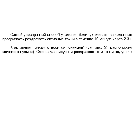
Самый упрощенный способ утоления боли: ухаживать за коленными
продолжать раздражать активные точки в течение 10 минут: через 2-3 н
К активным точкам относится "сим-мон" (см. рис. 5), расположе
мочевого пузыря). Слегка массируют и раздражают эти точки подушеч