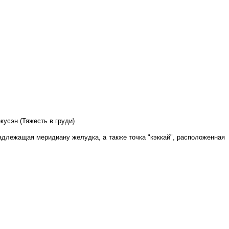
екусэн (Тяжесть в груди)
адлежащая меридиану желудка, а также точка "кэккай", расположенная