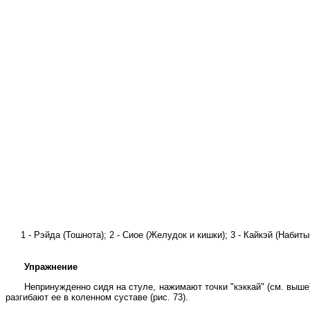
1 - Рэйда (Тошнота); 2 - Сиое (Желудок и кишки); 3 - Кайкэй (Набитый
Упражнение
Непринужденно сидя на стуле, нажимают точки "кэккай" (см. выше
разгибают ее в коленном суставе (рис. 73).