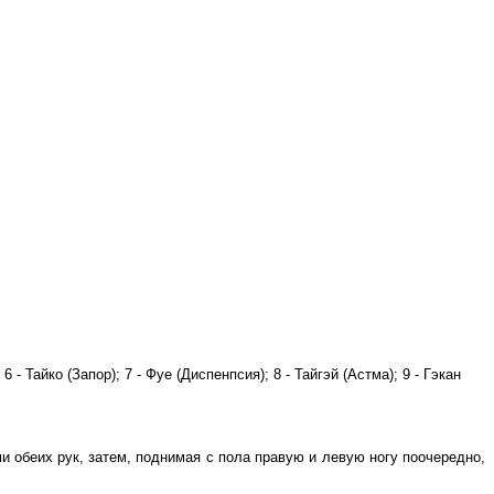
 - Тайко (Запор); 7 - Фуе (Диспенпсия); 8 - Тайгэй (Астма); 9 - Гэкан
и обеих рук, затем, поднимая с пола правую и левую ногу поочередно,