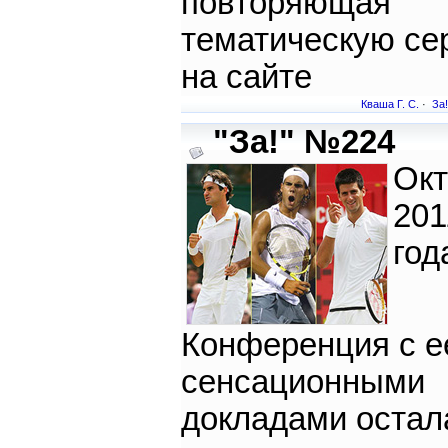
повторяющая
тематическую се
на сайте
Кваша Г. С.
·
За!
"За!" №224
Окт
201
год
Конференция с е
сенсационными
докладами остал