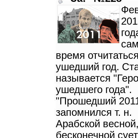
Фе
201
год
са
время отчитаться
ушедший год. Ст
называется "Гер
ушедшего года".
"Прошедший 2011
запомнился т. н.
Арабской весной
бесконечной суе