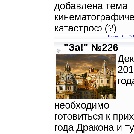
добавлена тема
кинематографиче
катастроф (?)
Кваша Г. С.
·
За!
"За!" №226
Дек
201
год
необходимо
готовиться к при
года Дракона и т