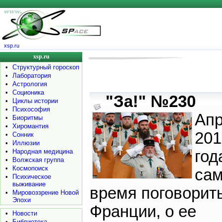
xsp.ru
xsp.ru
•
Структурный гороскоп
•
Лаборатория
•
Астрология
•
Соционика
"За!" №230
•
Циклы истории
•
Психософия
Ап
•
Биоритмы
•
Хиромантия
201
•
Сонник
•
Иллюзии
•
Народная медицина
год
•
Волжская группа
•
Космопоиск
са
•
Психическое
выживание
время поговорить
•
Мировоззрение Новой
Эпохи
Франции, о ее
•
Новости
•
Библиотека