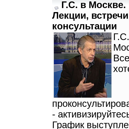
Г.С. в Москве.
Лекции, встречи
консультации
Г.С
Мос
Все
хот
проконсультиров
- активизируйтес
График выступле