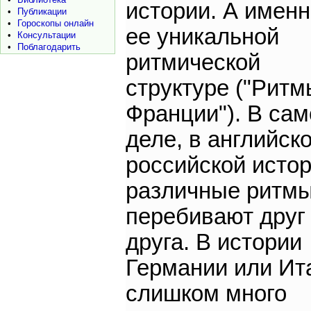
истории. А именн
•
Публикации
•
Гороскопы онлайн
ее уникальной
•
Консультации
•
Поблагодарить
ритмической
структуре ("Ритм
Франции"). В са
деле, в английско
российской исто
различные ритм
перебивают друг
друга. В истории
Германии или Ит
слишком много