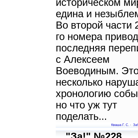
историческом ми
едина и незыбле
Во второй части 
го номера приво
последняя переп
с Алексеем
Воеводиным. Эт
несколько наруш
хронологию собы
но что уж тут
поделать...
Кваша Г. С.
·
За!
"За!" №228