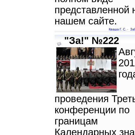
представленной 
нашем сайте.
Кваша Г. С.
·
За!
"За!" №222
Авг
201
год
проведения Трет
конференции по
границам
Календарных зна