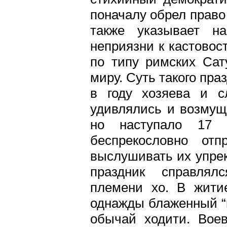
поначалу обрел право
также указывает на
неприязни к кастовос
по типу римских Сат
миру. Суть такого пра
в году хозяева и с
удивлялись и возмущ
но наступало 17 
беспрекословно отп
выслушивать их упрек
праздник справлялс
племени хо. В житие
однажды блаженный “п
обычай ходити. Воев