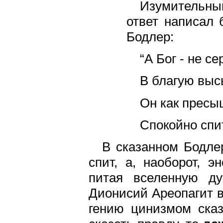
Изумительный
ответ написал 
Бодлер:
“А Бог - не с
В благую выс
Он как пресы
Спокойно спи
В сказанном Бодле
спит, а, наоборот, э
питая вселенную ду
Дионисий Ареопагит в
гению цинизмом сказ