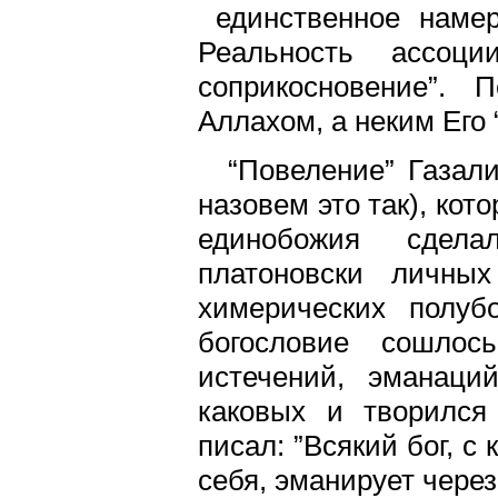
единственное намер
Реальность ассоци
соприкосновение”.
Аллахом, а неким Его 
“Повеление” Газали
назовем это так), кот
единобожия сдела
платоновски личны
химерических полуб
богословие сошло
истечений, эманаци
каковых и творился
писал: ”Всякий бог, с
себя, эманирует через