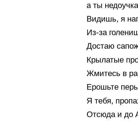
а ты недоучка
Видишь, я на
Из-за голени
Достаю сапож
Крылатые про
Жмитесь в ра
Ерошьте перы
Я тебя, проп
Отсюда и до 