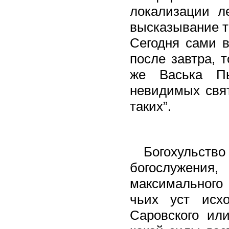
локализации л
высказывание тв
Сегодня сами в
после завтра, т
же Васька П
невидимых свят
таких”.
Богохульст
богослужения
максимального 
чьих уст исх
Саровского ил