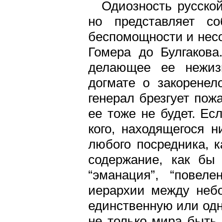
Одиозность русско
но представляет с
беспомощности и несо
Гомера до Булгакова
делающее ее нежизн
догмате о закоренел
генерал брезгует пож
ее тоже не будет. Ес
кого, находящегося н
любого посредника, 
содержание, как бы н
“эманация”, “повел
иерархии между небо
единственную или одну
не только мира быть 