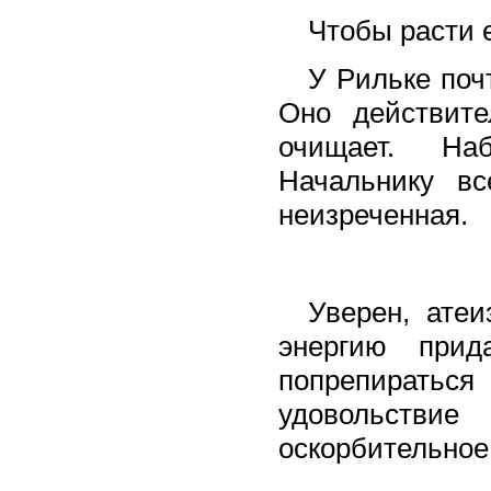
Чтобы расти е
У Рильке поч
Оно действите
очищает. На
Начальнику вс
неизреченная.
Уверен, атеи
энергию прид
попрепиратьс
удовольствие
оскорбительное, 