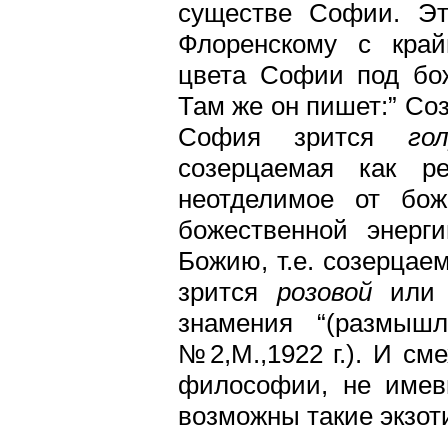
существе Софии. Эт
Флоренскому с край
цвета Софии под бо
Там же он пишет:” Со
София зрится
го
созерцаемая как ре
неотделимое от бож
божественной энерг
Божию, т.е. созерцае
зрится
розовой
ил
знамения “(размышл
№2,М.,1922 г.). И см
философии, не имевш
возможны такие экзот