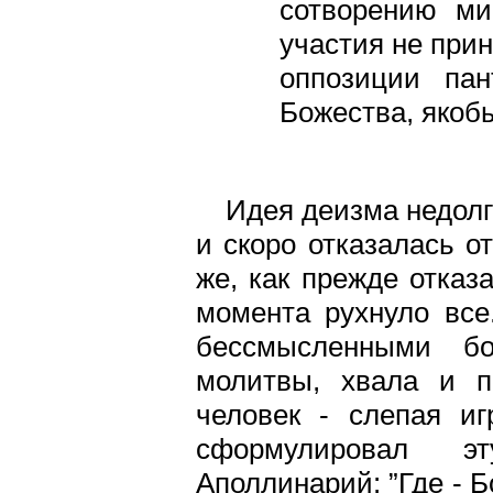
сотворению ми
участия не прин
оппозиции па
Божества, якоб
Идея деизма недолг
и скоро отказалась о
же, как прежде отказ
момента рухнуло все
бессмысленными бог
молитвы, хвала и п
человек - слепая иг
сформулировал э
Аполлинарий: ”Где - Бо