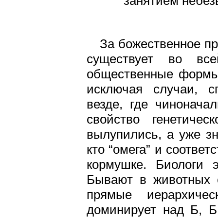
занятием небез
За божественное пр
существует во все
общественные формы 
исключая случаи, с
везде, где чинонача
свойство генетичес
вылупились, а уже зна
кто “омега” и соотве
кормушке. Биологи э
Бывают в животных 
прямые иерархичес
доминирует над Б, 