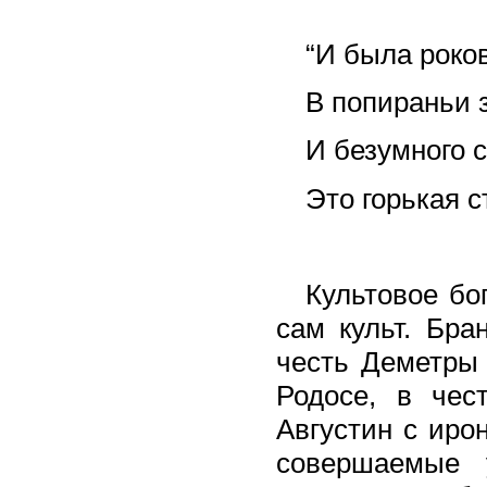
“И была роко
В попираньи 
И безумного с
Это горькая с
Культовое бо
сам культ. Бр
честь Деметры 
Родосе, в чес
Августин с иро
совершаемые 