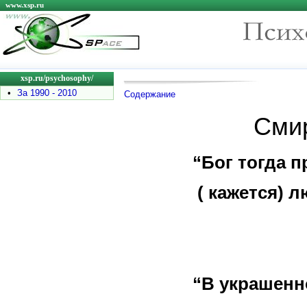
www.xsp.ru
xsp.ru/psychosophy/
•
За 1990 - 2010
Содержание
Смир
“Бог тогда п
( кажется) 
Терт
“В украшен