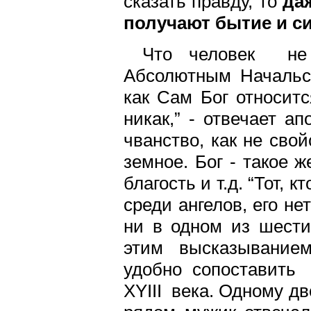
сказать правду, то
да
получают бытие и с
Что человек не 
Абсолютным Начальст
как Сам Бог относит
никак,” - отвечает а
чванство, как не сво
земное. Бог - такое 
благость и т.д. “Тот, к
среди ангелов, его не
ни в одном из шести 
этим высказыванием
удобно сопоставить 
XYIII века. Одному д