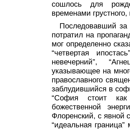
сошлось для рожде
временами грустного,
Последовавший за 
потратил на пропаган
мог определенно сказа
“четвертая ипостас
невечерний”, “Агн
указывающее на много
православного священ
заблудившийся в софи
“София стоит как
божественной энерг
Флоренский, с явной 
“идеальная граница” 