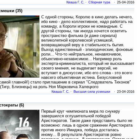
Кваша Г. С.
·
Сборная тура
· 25-04-2016
мешки (35)
С одной стороны, Королю в кино делать нечего,
ибо кино - дело коллективное, надо работать на
команду, а Короли игроки не командные. С
другой стороны, так иногда хочется осветить
пространство фильма (и даже сериала)
великолепной королевской усмешкой,
возвращающей веру в стабильность бытия.
Выход единственный - эпизодические, фоновые
роли... Что-то нейтральное, ненавязчивое,
объективно-независимое... Например роль
эксперта-криминалиста, который не высказывает
своего мнения, не выдвигает версий, не
вступает в дискуссии, ибо его слова - это всего
навсего объективная истина. Безусловной
самой главной!) стало приглашение в сериал "Следователь Тихонов"
(Тигр, Близнецы) на роль Ноя Марковича Халецкого
Кваша Г. С.
·
Высшая сила усмешки
· 23-04-2016
тократы (6)
Первый круг чемпионата мира по снукеру
завершился оглушительной победой
Аристократов. Такое даже представить было не
возможно: лишь в одном сражении Аристократа
против иного Имиджа, победа досталась
иному... В результате Аристократов ровно