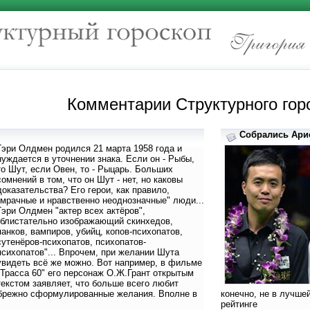
Комментарии Структурного гор
Собрались Арис
Гэри Олдмен родился 21 марта 1958 года и
нуждается в уточнении знака. Если он - Рыбы,
то Шут, если Овен, то - Рыцарь. Больших
сомнений в том, что он Шут - нет, но каковы
доказательства? Его герои, как правило,
"мрачные и нравственно неоднозначные" люди...
Гэри Олдмен "актер всех актёров",
"блистательно изображающий скинхедов,
панков, вампиров, убийц, копов-психопатов,
сутенёров-психопатов, психопатов-
психопатов"... Впрочем, при желании Шута
увидеть всё же можно. Вот например, в фильме
"Трасса 60" его персонаж О.Ж.Грант открытым
текстом заявляет, что больше всего любит
ебрежно сформулированные желания. Вполне в
конечно, не в лучше
рейтинге