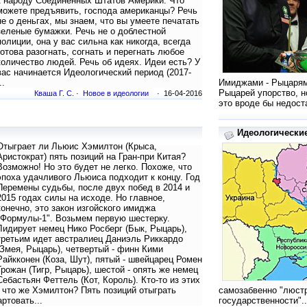
к народу Соединенных Штатов Америки. Что
можете предъявить, господа американцы? Речь
не о деньгах, мы знаем, что вы умеете печатать
зеленые бумажки. Речь не о доблестной
полиции, она у вас сильна как никогда, всегда
готова разогнать, согнать и перегнать любое
количество людей. Речь об идеях. Идеи есть? У
вас начинается Идеологический период (2017-
..
Имиджами - Рыцарями
Рыцарей упорство, н
Кваша Г. С.
·
Новое в идеологии
· 16-04-2016
это вроде бы недост
Идеологические
Отыграет ли Льюис Хэмилтон (Крыса,
Аристократ) пять позиций на Гран-при Китая?
Возможно! Но это будет не легко. Похоже, что
эпоха удачливого Льюиса подходит к концу. Год
Перемены судьбы, после двух побед в 2014 и
2015 годах силы на исходе. Но главное,
конечно, это закон изгойского имиджа
"Формулы-1". Возьмем первую шестерку.
Лидирует немец Нико Росберг (Бык, Рыцарь),
третьим идет австралиец Даниэль Риккардо
(Змея, Рыцарь), четвертый - финн Кими
Райкконен (Коза, Шут), пятый - швейцарец Ромен
Грожан (Тигр, Рыцарь), шестой - опять же немец
Себастьян Феттель (Кот, Король). Кто-то из этих
А что же Хэмилтон? Пять позиций отыграть
самозабвенно "люстр
ртовать...
государственности"..