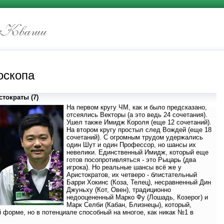
оскопа
тократы (7)
На первом кругу ЧМ, как и было предсказано,
отсеялись Векторы (а это ведь 24 сочетания).
Ушел также Имидж Короля (еще 12 сочетаний).
На втором кругу простыл след Вождей (еще 18
сочетаний). С огромным трудом удержались
один Шут и один Профессор, но шансы их
невелики. Единственный Имидж, который еще
готов посопротивляться - это Рыцарь (два
игрока). Но реальные шансы всё же у
Аристократов, их четверо - блистательный
Барри Хокинс (Коза, Телец), несравненный Дин
Джуньху (Кот, Овен), традиционно
недооцененный Марко Фу (Лошадь, Козерог) и
Марк Селби (Кабан, Близнецы), который,
й форме, но в потенциале способный на многое, как никак №1 в