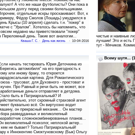
балуют! А что же наши футболисты? Они пока в
большом долгу перед своими болельщиками.
Впрочем, отдельные искры проскакивают. Вот, к
примеру, Фёдор Смолов (Лошадь) умудрился в
день Крысы (10 апреля) сделать т.н. "покер" в
матче с "Уралом". Хотелось бы напомнить, что
совсем недавно мы приветствовали "покер"
 Переломный день. Такие вот аналогии...
чистые и наивные лю
лучшие! Это и есть 
Кваша Г. С.
·
День как жизнь
· 10-04-2016
тут - Мячиков. Комме
Всему шутя... (1
Если начать тестировать Юрия Деточкина из
"Берегись автомобиля" на его пригодность к
тому или иному браку, то откроется
парадоксальная картина. Для Романтического
союза - трусоват, для Духовного - простоват и
скучен. Про Равный и речи быть не может, все
заработанные деньги отправляет в детдома.
Стало быть в Патриархальный? И
действительно, этот скромный страховой агент
умеет буквально всё. Он виртуозно водит
машину, он прекрасный механик... Он мастер
сбора разведданных и великолепный
разработчик сложнокомбинированных планов...
Он великолепный психолог, неплохой актер...
 с кем не бывает? Только Патриархальный!
пару к Иннокентию Смоктуновскому (Бык) Ольгу