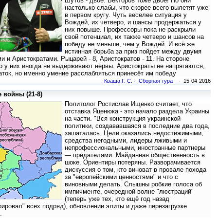
Шутов - двое. Векторов тоже двое! Но они
настолько слабы, что скорее всего вылетят уже
в первом кругу. Чуть веселее ситуация у
Вождей, их четверо, и шансы продержаться у
них повыше. Профессоры пока не раскрыли
свой потенциал, их также четверо и шансов на
победу не меньше, чем у Вождей. И всё же
истинная борьба за приз пойдет между двумя
 и Аристократами. Рыцарей - 8, Аристократов - 11. На стороне
о у них иногда не выдерживают нервы. Аристократы не напрягаются,
аток, но именно умение расслабляться принесёт им победу
Кваша Г. С.
·
Сборная тура
· 15-04-2016
 войны (21-8)
Политолог Ростислав Ищенко считает, что
отставка Яценюка - это начало раздела Украины
на части. "Вся конструкция украинской
политики, создававшаяся в последние два года,
зашаталась. Цели оказались недостижимыми,
средства негодными, лидеры лживыми и
непрофессиональными, иностранные партнеры
— предателями. Майданная общественность в
шоке. Ориентиры потеряны. Разворачивается
дискуссия о том, кто виноват в провале похода
за "европейскими ценностями" и что с
виновными делать. Слышны робкие голоса об
импичменте, очередной волне "люстраций"
(теперь уже тех, кто ещё год назад
ировал" всех подряд), обновлении элиты и даже перезагрузке
.