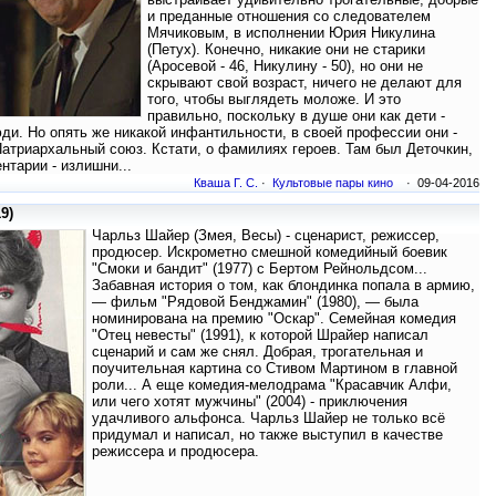
и преданные отношения со следователем
Мячиковым, в исполнении Юрия Никулина
(Петух). Конечно, никакие они не старики
(Аросевой - 46, Никулину - 50), но они не
скрывают свой возраст, ничего не делают для
того, чтобы выглядеть моложе. И это
правильно, поскольку в душе они как дети -
ди. Но опять же никакой инфантильности, в своей профессии они -
Патриархальный союз. Кстати, о фамилиях героев. Там был Деточкин,
нтарии - излишни...
Кваша Г. С.
·
Культовые пары кино
· 09-04-2016
9)
Чарльз Шайер (Змея, Весы) - сценарист, режиссер,
продюсер. Искрометно смешной комедийный боевик
"Смоки и бандит" (1977) с Бертом Рейнольдсом...
Забавная история о том, как блондинка попала в армию,
— фильм "Рядовой Бенджамин" (1980), — была
номинирована на премию "Оскар". Семейная комедия
"Отец невесты" (1991), к которой Шрайер написал
сценарий и сам же снял. Добрая, трогательная и
поучительная картина со Стивом Мартином в главной
роли... А еще комедия-мелодрама "Красавчик Алфи,
или чего хотят мужчины" (2004) - приключения
удачливого альфонса. Чарльз Шайер не только всё
придумал и написал, но также выступил в качестве
режиссера и продюсера.