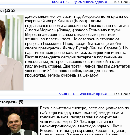
Кваша Г. С.
·
До смешного одиноко
· 19-04-2016
л (32-2)
Дамокловым мечом висит над Америкой потенциальное
избрание Хилари Клинтон (Кабан) - дамы
неуравновешенной и агрессивной. Безвольная политика
Ангелы Меркель (Лошадь) завела Германию в тупик.
Мировая эйфория в связи с массовым призывом
женщин во власть - тает. Не осталась в стороне от
процесса Бразилия. Народ вроде бы всё еще любит
своего президента - Дилму Русеф (Кабан, Стрелец). Но
парламентарии рьяно схватились за идею импичмента.
Партия президента сегодня потерпела поражение на
голосовании, которое завершилось в нижней палате
парламента страны. Две трети членов палаты депутатов
уже внесли 342 голоса необходимых для начала
процедуры. Теперь очередь за Сенатом
Кваша Г. С.
·
Жестокий провал
· 17-04-2016
тократы (5)
Всех любителей снукера, всех специалистов по
наблюдению (крупным планом) имиджевых и
годовых знаков, поздравляем с открытием
чемпионата мира. 32 богатыря начинают
бескомпромиссную и честную борьбу. Шут и
Король - как всегда скромны, Король - одинок,