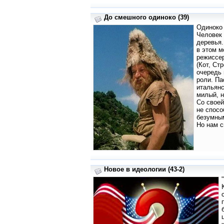
До смешного одиноко (39)
Одиноко 
Человек 
деревья.
в этом м
режиссе
(Кот, Ст
очередь 
роли. Па
итальянс
милый, 
Со своей
не спосо
безумным
Но нам с
Новое в идеологии (43-2)