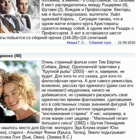
половина, а именно - 8 спортсменов. Остальные
8 мест распределились между Рыцарями (4),
Шутами (2), Вождем и Профессором. Векторы,
как и было предсказано, вылетели. Ушёл
одинокий Король... Ситуация такова, что в
одном матче второго круга Аристократы
сразятся между собой, в одном матче Рыцарь с
Профессором. А вот в оставшихся шести
ты побьются со сборной прочих (144-28)=116 сочетаний
Кваша Г. С.
·
Сборная тура
· 21-04-2016
иноко (40)
Очень странный фильм снял Тим Бёртон
(Собака, Дева). Однозначной трактовки у
"Крупной рыбы" (2003) - нет и, наверное, не
будет. Для кого-то это сказка, для кого-то
философская притча. А для самого режиссёра,
возможно, рассказ про одинокого (даже сын его
не понимает) неудачника, ничего не
добившегося, но сумевшего раскрасить своё
одиночество яркими фантазиями, сделавшими
его в собственных глазах значимой фигурой. По
жанру фильм достаточно традиционен -
"воспоминания старика". У нас, например, в
этом жанре снят шедевр - "Маленький гигант
большого секса" (1992) с Шутом Геннадием
е нашлось место для Шутов: молодого Эда Блума играет Юэн
вен), старого - Альберт Финни (Крыса, Телец). Умело подыгрывает
сика Лэнг (Бык, Овен). (Заявка В.С.)