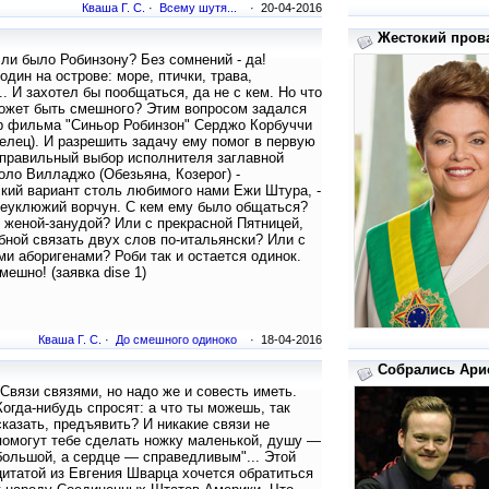
Кваша Г. С.
·
Всему шутя...
· 20-04-2016
Жестокий прова
ли было Робинзону? Без сомнений - да!
один на острове: море, птички, трава,
.. И захотел бы пообщаться, да не с кем. Но что
ожет быть смешного? Этим вопросом задался
р фильма "Синьор Робинзон" Серджо Корбуччи
релец). И разрешить задачу ему помог в первую
правильный выбор исполнителя заглавной
оло Вилладжо (Обезьяна, Козерог) -
кий вариант столь любимого нами Ежи Штура, -
неуклюжий ворчун. С кем ему было общаться?
 женой-занудой? Или с прекрасной Пятницей,
бной связать двух слов по-итальянски? Или с
и аборигенами? Роби так и остается одинок.
мешно! (заявка dise 1)
Кваша Г. С.
·
До смешного одиноко
· 18-04-2016
Собрались Арис
"Связи связями, но надо же и совесть иметь.
Когда-нибудь спросят: а что ты можешь, так
сказать, предъявить? И никакие связи не
помогут тебе сделать ножку маленькой, душу —
большой, а сердце — справедливым"... Этой
цитатой из Евгения Шварца хочется обратиться