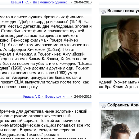
Кваша Г. С.
·
До смешного одиноко
· 26-04-2016
Высшая сила ус
место в списке лучших британских фильмов
 комедия "Добрые сердца и короны" (1949). На
яти местах: детектив, две мелодрамы, эпопея и
 Стало быть этот фильм признается лучшей
ой комедией за всю историю английского
кино. Режиссер фильма - Роберт Хеймер
911). У нас об этом человеке мало что известно.
с Альфредом Хичкоком (Кабан). Но тот
уехал в Америку, а Роберт - нет. Английский
вреден жизнелюбивым Кабанам, Хеймер после
а быстро пошел на убыль и его комедию "Школа
дяев" (1960) уже досняли другие люди, Роберт
тически невменяем и вскоре (1963) умер.
насчет Америки, цензура там была лютая и
прокат США выпустили только после того, как
удачей (может быть 
 переснял концовку
актёра Юрия Ицкова 
Кваша Г. С.
·
Всему шутя...
· 24-04-2016
Собрались Арис
Времена для детектива ныне золотые - всякий
канал с руками оторвет качественный
детективный сериал. По этой же причине в
кинематографические сыщики попадают все кто
ни попадя. Впрочем, создатели сериала
"Следователь Тихонов" решили