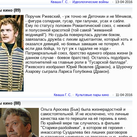
Кваша Г. С.
·
Идеологические войны
· 13-04-2016
 кино (89)
Поручик Ржевский, - уж точно не Деточкин и не Мячиков,
- фигура солидная, гусар, при галунах, усах и сабле.
Ему по статусу положен Романтический союз, с нежной
и полусонной красоткой (той самой "жеманной
модницей"). Но судьба повернулась другим боком,
завязалась дружба с лихим адъютантом, который хоть и
оказался девицей, но боевых замашек не потерял. А
если два бойца, то тут уж к гадалке не ходи -
Патриархальный союз, братство единого образа жизни (в
данном случае - боевое братство). Осталось подобрать
исполнителей на главные роли в "Гусарской балладе".
Ржевского изобразил Юрий Яковлев (Дракон), а Шурочку
Азарову сыграла Лариса Голубкина (Дракон).
Кваша Г. С.
·
Культовые пары кино
· 11-04-2016
 кино (88)
Ольга Аросева (Бык) была жизнерадостной и
самостоятельной. И не исключено, что личные
качества как-то перешли на её героинь в кино.
По крайней мере так случилось в фильме
"Старики-разбойники", в котором её героиня -
инкассатор Суздалева без лишних разговоров
выстраивает удивительно трогательные, добрые