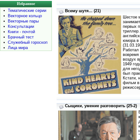
Избранное
•
Тематические серии
Всему шутя... (21)
•
Векторное кольцо
Шестое 
•
Векторные пары
занимает
•
Консультации
первых п
триллер.
•
Книги - почтой
английск
•
Брачный тест
юмора в 
•
Служебный гороскоп
(31.03.1
•
Лица мира
Работал 
вовремя 
воздух 
1949 год
для него
был прак
Кстати, 
фильм в 
режиссер
Сыщики, умение разговорить (25-2)