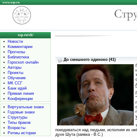
www.xsp.ru
xsp.ru/sh/
•
Новости
•
Комментарии
•
Прогнозы
•
Библиотека
До смешного одиноко (41)
•
Гороскоп онлайн
•
Авторы
•
Проекты
•
Обучение
•
МК ССГ
•
Банк идей
•
Прямая линия
•
Конференции
•
Виртуальные знаки
•
Годовые знаки
•
Структуры
•
Типы браков
•
Возрасты
поиздеваться над людьми, исполняя их н
•
Ритмы истории
духе Шута (заявка - В.С.)