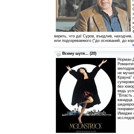
верить, что да! Суров, въедлив, находчив,
или подозреваемого ("до оснований, до кор
Всему шутя... (20)
Норман Д
Романти
мелодра
не мучил
Крауна" 
суперзве
без юмор
ведь усп
"Власть 
канадца.
шедевров
понравил
Имидже 
исследо