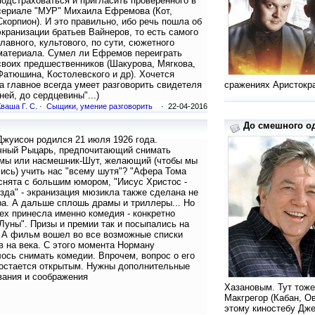
подстраховаться и пригласить проверенного в
сериале "МУР" Михаила Ефремова (Кот,
Скорпион). И это правильно, ибо речь пошла об
экранизации братьев Вайнеров, то есть самого
главного, культового, по сути, сюжетного
материала. Сумел ли Ефремов переиграть
своих предшественников (Шакурова, Мягкова,
Фатюшина, Костолевского и др). Хочется
 а главное всегда умеет разговорить свидетеля
сражениях Аристокра
ней, до сердцевины"...)
Кваша Г. С.
·
Сыщики, умение разговорить
· 22-04-2016
До смешного од
жуисон родился 21 июля 1926 года.
чный Рыцарь, предпочитающий снимать
мы или насмешник-Шут, желающий (чтобы мы
ись) учить нас "всему шутя"? "Афера Тома
снята с большим юмором, "Иисус Христос -
зда" - экранизация мюзикла также сделана не
а. А дальше сплошь драмы и триллеры... Но
ех принесла именно комедия - конкретно
Луны". Призы и премии так и посыпались на
 А фильм вошел во все возможные списки
 на века. С этого момента Норману
ось снимать комедии. Впрочем, вопрос о его
остается открытым. Нужны дополнительные
вания и соображения
Хазановым. Тут тож
Макгрегор (Кабан, О
этому киностебу Джес