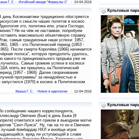
аша Г. С.
·
Изгойский имидж "Формулы-1"
· 14-04-2016
Культовые пары
В день Космонавтики традиционно обостряется
дискуссия о смысле наших полетов в космос.
Идеология это, политика или, упаси Господи,
бизнес? Ни на чём не настаивая, попробуем
составить максимально объективную справку.
Итак, самые грандиозные наши успехи: 1957,
1961, 1965 - это Политический период (1953 -
1965). После смерти Королёва (1966) начинается
"чёрная полоса", которую преодолеть удалось,
но какого-то принципиального прорыва уже не
случилось. Самые громкие успехи в космосе
США опять же пришлись на Политический
период (1957 - 1969). Далее сворачивание
"лунной программы" за ненадобностью и
 запустился (1970) в космос в Политическом
Кваша Г. С.
·
Новое в идеологии
· 12-04-2016
Культовые пары
По сообщению нашего корреспондента,
Александр Овечкин (Бык) в день Быка (9
апреля) отметился хет-триком в выездном матче
против "Сент-Луиса". Ну, так на то он и Овечкин
- лучший бомбардир НХЛ и вообще игрок
выдающийся, вряд ли уступающий в славе
футболисту Лионелю Месси. Хоккеисты нас