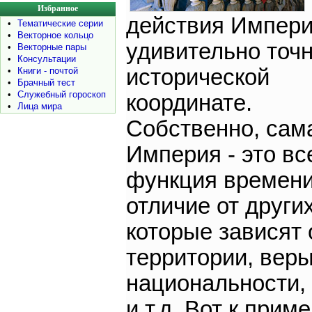
Избранное
действия Импер
•
Тематические серии
•
Векторное кольцо
удивительно точ
•
Векторные пары
•
Консультации
исторической
•
Книги - почтой
•
Брачный тест
•
Служебный гороскоп
координате.
•
Лица мира
Собственно, сам
Империя - это вс
функция времени
отличие от других
которые зависят 
территории, веры
национальности,
и т.д. Вот к прим