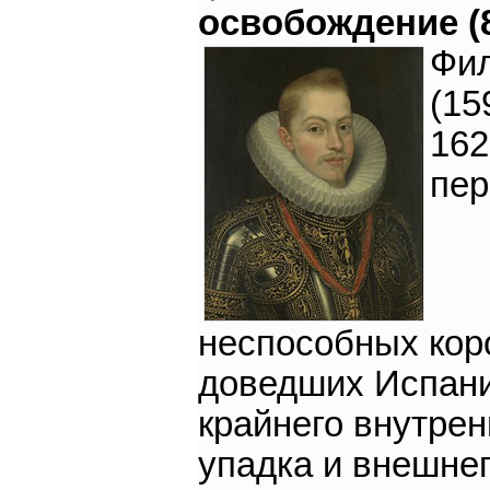
освобождение (
Фил
(15
162
пер
неспособных кор
доведших Испан
крайнего внутрен
упадка и внешне