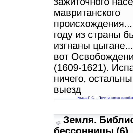
зажиточного нас
мавританского
происхождения...
году из страны б
изгнаны цыгане..
вот Освобожден
(1609-1621). Исп
ничего, остальны
выезд
Кваша Г. С.
·
Политическое освобо
Земля. Библи
бессонницы (6)