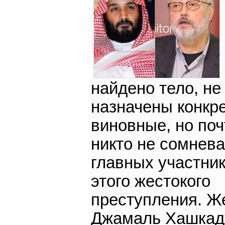
найдено тело, не
назначены конкр
виновные, но поч
никто не сомнева
главных участни
этого жестокого
преступления. Же
Джамаль Хашка