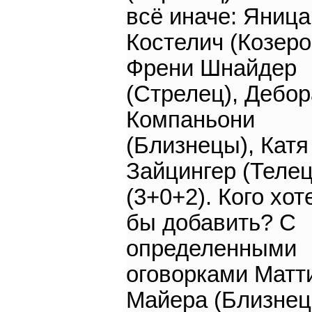
всё иначе: Яница
Костелич (Козерог
Френи Шнайдер
(Стрелец), Дебор
Компаньони
(Близнецы), Катя
Зайцингер (Телец
(3+0+2). Кого хот
бы добавить? С
определенными
оговорками Матт
Майера (Близнец