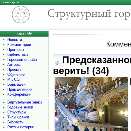
www.xsp.ru
xsp.ru/sh/
•
Новости
Коммен
•
Комментарии
•
Прогнозы
•
Библиотека
Предсказанно
•
Гороскоп онлайн
•
Авторы
верить! (34)
•
Проекты
•
Обучение
•
МК ССГ
•
Банк идей
•
Прямая линия
•
Конференции
•
Виртуальные знаки
•
Годовые знаки
•
Структуры
•
Типы браков
•
Возрасты
•
Ритмы истории