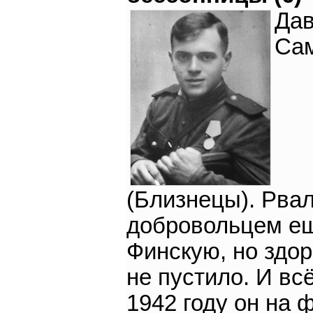
Да
Са
(Близнецы). Рва
добровольцем е
Финскую, но здо
не пустило. И вс
1942 году он на 