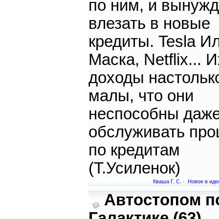
по ним, и вынуж
влезать в новые
кредиты. Tesla И
Маска, Netflix... И
доходы настольк
малы, что они
неспособны даж
обслуживать про
по кредитам
(Т.Усиленок)
Кваша Г. С.
·
Новое в иде
Автостопом п
Галактике (63)