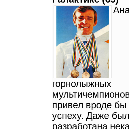
Ана
горнолыжных
мультичемпионо
привел вроде бы 
успеху. Даже бы
разработана нек