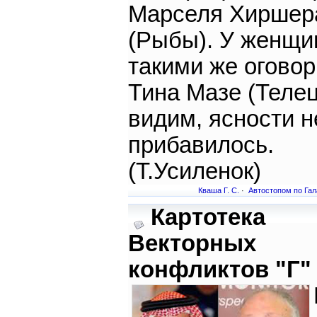
Марселя Хиршер
(Рыбы). У женщи
такими же огово
Тина Мазе (Телец
видим, ясности н
прибавилось.
(Т.Усиленок)
Кваша Г. С.
·
Автостопом по Гал
Картотека
Векторных
конфликтов "Г" 