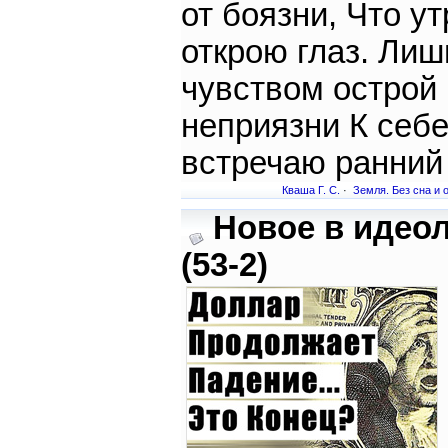
от боязни, Что у
открою глаз. Лиш
чувством острой
неприязни К себ
встречаю ранний 
Кваша Г. С.
·
Земля. Без сна и 
Новое в идео
(53-2)