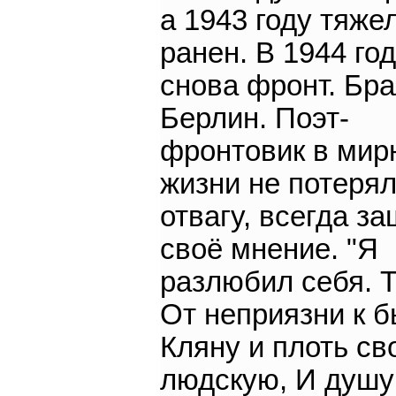
а 1943 году тяже
ранен. В 1944 го
снова фронт. Бр
Берлин. Поэт-
фронтовик в мир
жизни не потеря
отвагу, всегда з
своё мнение. "Я
разлюбил себя. 
От неприязни к 
Кляну и плоть св
людскую, И душу