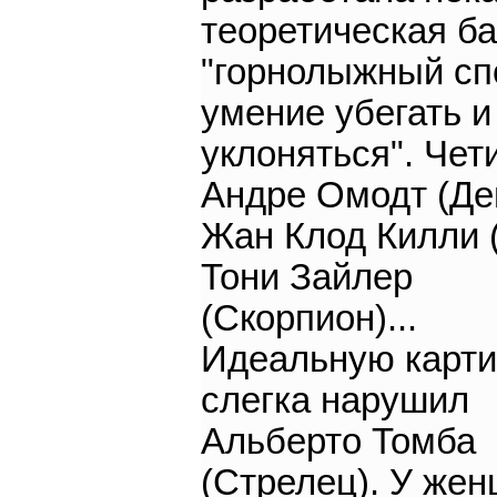
теоретическая ба
"горнолыжный спо
умение убегать и
уклоняться". Чет
Андре Омодт (Де
Жан Клод Килли (
Тони Зайлер
(Скорпион)...
Идеальную карти
слегка нарушил
Альберто Томба
(Стрелец). У же