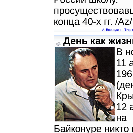
просуществовав
конца 40-х гг. /Az/
А. Воеводин
·
Тигр 
День как жизнь
В н
11 
196
(де
Кры
12 
на
Байконуре никто 