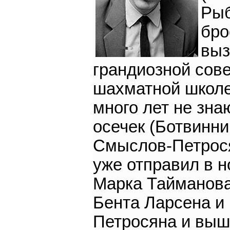
Ры
бро
выз
грандиозной сов
шахматной школе
много лет не зн
осечек (Ботвинни
Смыслов-Петрося
уже отправил в н
Марка Тайманова
Бента Ларсена и
Петросяна и выш