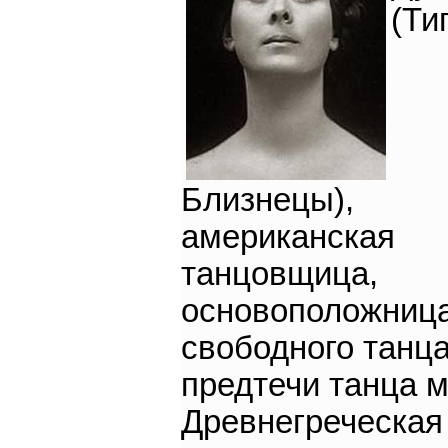
(Ти
Близнецы),
американская
танцовщица,
основоположниц
свободного танца
предтечи танца м
Древнегреческая