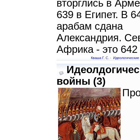
вторглись в Арме
639 в Египет. В 6
арабам сдана
Александрия. Се
Африка - это 642 
Кваша Г. С.
·
Идеологические
Идеолдогичес
войны (3)
Пр