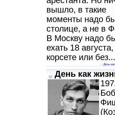
арестанта. Но ни
вышло, в такие
моменты надо бы
столице, а не в 
В Москву надо б
ехать 18 августа,
корсете или без..
·
День как
День как жизнь
197
Бо
Фи
(Ко