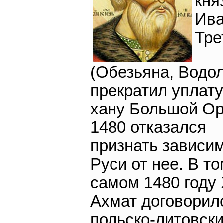
кня
Ив
Тре
(Обезьяна, Водо
прекратил уплату
хану Большой Ор
1480 отказался
признать зависи
Руси от нее. В т
самом 1480 году
Ахмат договорил
польско-литовск