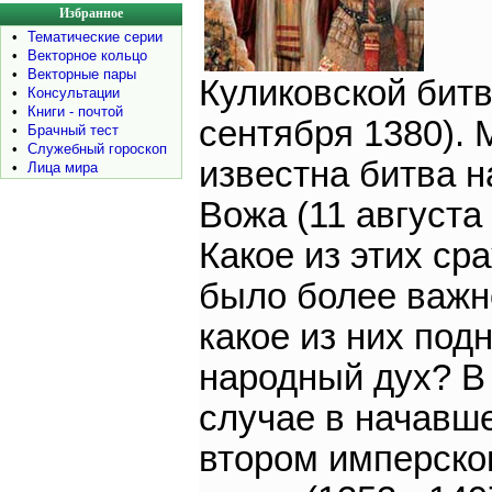
Избранное
•
Тематические серии
•
Векторное кольцо
•
Векторные пары
Куликовской битв
•
Консультации
•
Книги - почтой
сентября 1380). 
•
Брачный тест
•
Служебный гороскоп
известна битва н
•
Лица мира
Вожа (11 августа 
Какое из этих ср
было более важн
какое из них под
народный дух? 
случае в начавш
втором имперск