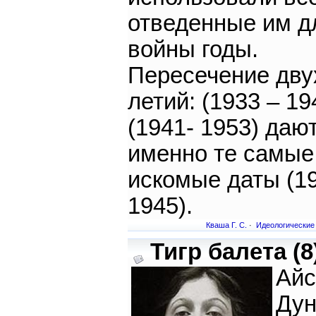
отведенные им д
войны годы.
Пересечение дву
летий: (1933 – 19
(1941- 1953) даю
именно те самые
искомые даты (1
1945).
Кваша Г. С.
·
Идеологические
Тигр балета (8
Айс
Дун