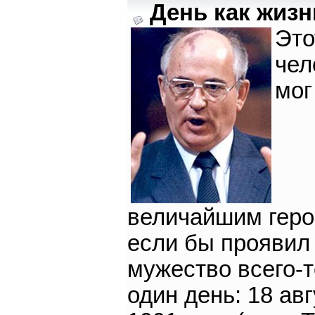
День как жизнь
Это
чел
мог
величайшим геро
если бы проявил
мужество всего-т
один день: 18 ав