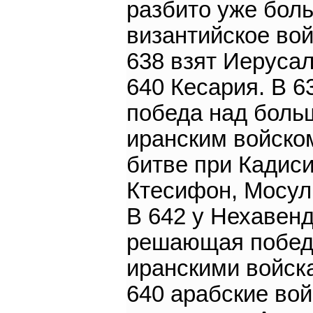
разбито уже бол
византийское вой
638 взят Иерусал
640 Кесария. В 6
победа над бол
иранским войско
битве при Кадиси
Ктесифон, Мосул 
В 642 у Нехавен
решающая побед
иранскими войска
640 арабские вой