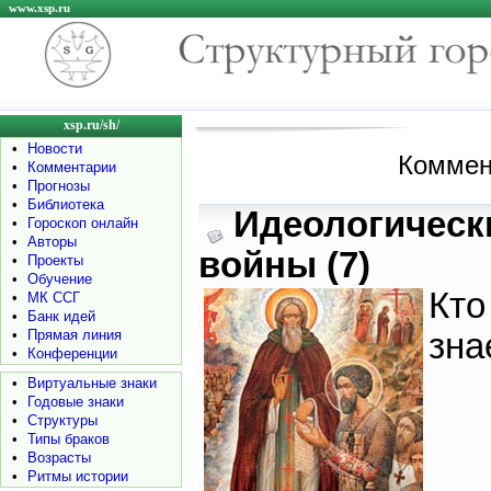
www.xsp.ru
xsp.ru/sh/
•
Новости
Коммен
•
Комментарии
•
Прогнозы
•
Библиотека
Идеологическ
•
Гороскоп онлайн
•
Авторы
войны (7)
•
Проекты
•
Обучение
Кто
•
МК ССГ
•
Банк идей
•
Прямая линия
зна
•
Конференции
•
Виртуальные знаки
•
Годовые знаки
•
Структуры
•
Типы браков
•
Возрасты
•
Ритмы истории