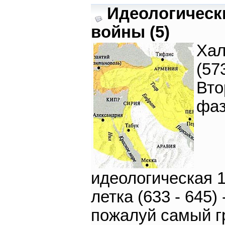
Идеологическ
войны (5)
Ха
(57
Вто
фаз
идеологическая 1
летка (633 - 645) 
пожалуй самый г