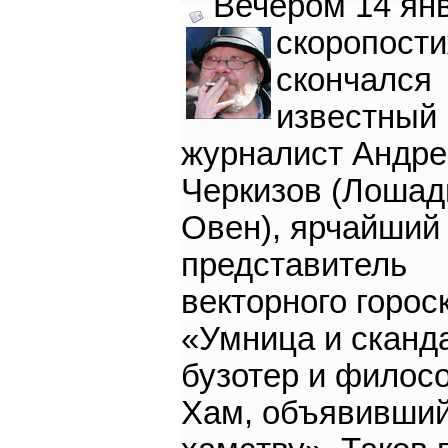
Вечером 14 ян
скоропост
скончался
известный
журналист Андре
Черкизов (Лошад
Овен), ярчайший
представитель
векторного горос
«Умница и сканда
бузотер и филос
Хам, объявивший