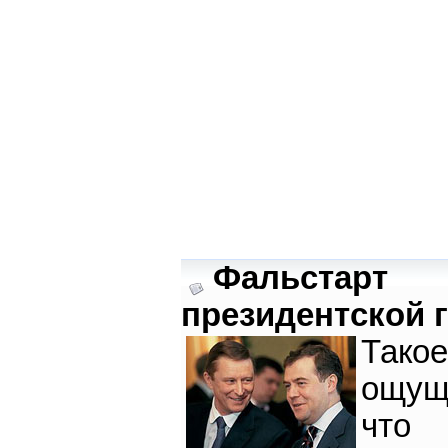
Фальстарт
президентской 
Такое
ощущ
что