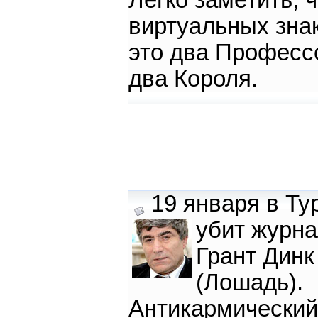
Легко заметить, ч
виртуальных зна
это два Професс
два Короля.
19 января в Ту
убит журна
Грант Динк
(Лошадь).
Антикармический