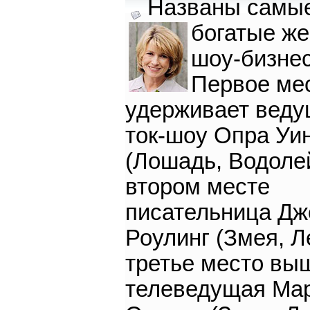
Названы самы
богатые
ж
шоу-бизнес
Первое ме
удерживает вед
ток-шоу Опра Уи
(Лошадь, Водолей
втором месте
писательница Дж
Роулинг (Змея, Л
третье место вы
телеведущая Ма