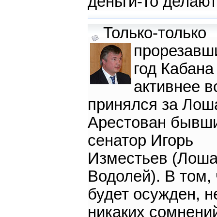
деньги-то делают
Только-только
прорезавш
год Кабана
активнее в
принялся за Лош
Арестован бывш
сенатор Игорь
Изместьев (Лоша
Водолей). В том, 
будет осужден, н
никаких сомнени