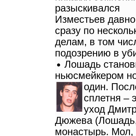
разыскивался
Изместьев давно
сразу по несколь
делам, в том чис
подозрению в уб
Лошадь станов
ньюсмейкером н
один.
Посл
сплетня – 
уход Дмит
Дюжева (Лошадь,
монастырь. Мол,