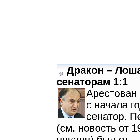
Дракон – Лоша
сенаторам 1:1
Арестован 
с начала г
сенатор. 
(см. новость от 1
января) был от