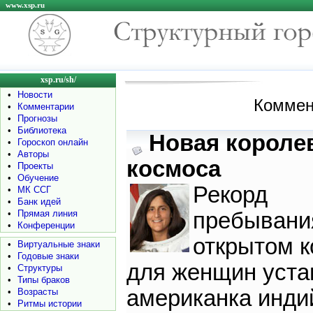
www.xsp.ru
xsp.ru/sh/
•
Новости
Коммен
•
Комментарии
•
Прогнозы
•
Библиотека
Новая короле
•
Гороскоп онлайн
•
Авторы
космоса
•
Проекты
•
Обучение
Рекорд
•
МК ССГ
•
Банк идей
•
Прямая линия
пребывани
•
Конференции
открытом 
•
Виртуальные знаки
•
Годовые знаки
для женщин уста
•
Структуры
•
Типы браков
американка инди
•
Возрасты
•
Ритмы истории