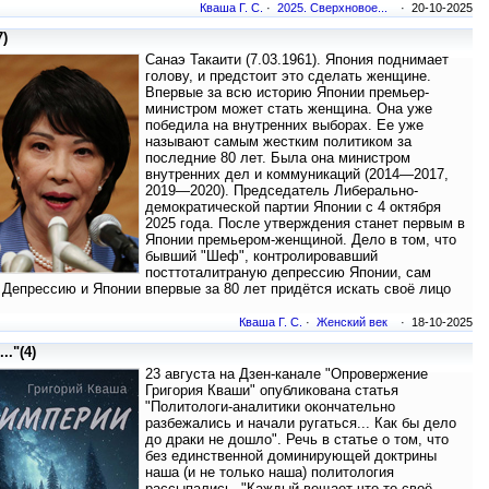
Кваша Г. С.
·
2025. Сверхновое...
· 20-10-2025
)
Санаэ Такаити (7.03.1961). Япония поднимает
голову, и предстоит это сделать женщине.
Впервые за всю историю Японии премьер-
министром может стать женщина. Она уже
победила на внутренних выборах. Ее уже
называют самым жестким политиком за
последние 80 лет. Была она министром
внутренних дел и коммуникаций (2014—2017,
2019—2020). Председатель Либерально-
демократической партии Японии с 4 октября
2025 года. После утверждения станет первым в
Японии премьером-женщиной. Дело в том, что
бывший "Шеф", контролировавший
посттоталитраную депрессию Японии, сам
в Депрессию и Японии впервые за 80 лет придётся искать своё лицо
Кваша Г. С.
·
Женский век
· 18-10-2025
."(4)
23 августа на Дзен-канале "Опровержение
Григория Кваши" опубликована статья
"Политологи-аналитики окончательно
разбежались и начали ругаться... Как бы дело
до драки не дошло". Речь в статье о том, что
без единственной доминирующей доктрины
наша (и не только наша) политология
рассыпались. "Каждый вещает что-то своё.