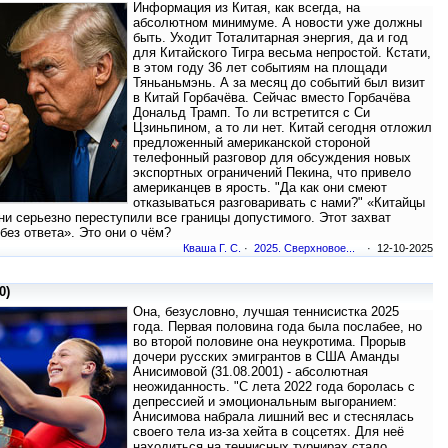
Информация из Китая, как всегда, на
абсолютном минимуме. А новости уже должны
быть. Уходит Тоталитарная энергия, да и год
для Китайского Тигра весьма непростой. Кстати,
в этом году 36 лет событиям на площади
Тяньаньмэнь. А за месяц до событий был визит
в Китай Горбачёва. Сейчас вместо Горбачёва
Дональд Трамп. То ли встретится с Си
Цзиньпином, а то ли нет. Китай сегодня отложил
предложенный американской стороной
телефонный разговор для обсуждения новых
экспортных ограничений Пекина, что привело
американцев в ярость. "Да как они смеют
отказываться разговаривать с нами?" «Китайцы
они серьезно переступили все границы допустимого. Этот захват
без ответа». Это они о чём?
Кваша Г. С.
·
2025. Сверхновое...
· 12-10-2025
0)
Она, безусловно, лучшая теннисистка 2025
года. Первая половина года была послабее, но
во второй половине она неукротима. Прорыв
дочери русских эмигрантов в США Аманды
Анисимовой (31.08.2001) - абсолютная
неожиданность. "С лета 2022 года боролась c
депрессией и эмоциональным выгоранием:
Анисимова набрала лишний вес и стеснялась
своего тела из-за хейта в соцсетях. Для неё
находиться на теннисных турнирах стало