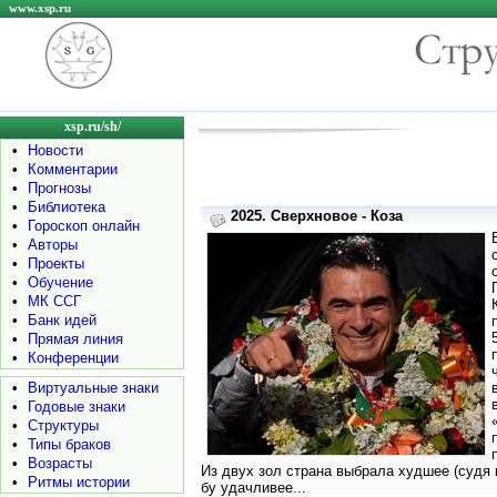
www.xsp.ru
xsp.ru/sh/
•
Новости
•
Комментарии
•
Прогнозы
•
Библиотека
2025. Сверхновое - Коза
•
Гороскоп онлайн
•
Авторы
•
Проекты
•
Обучение
•
МК ССГ
•
Банк идей
•
Прямая линия
•
Конференции
•
Виртуальные знаки
•
Годовые знаки
•
Структуры
•
Типы браков
•
Возрасты
Из двух зол страна выбрала худшее (судя 
•
Ритмы истории
бу удачливее...