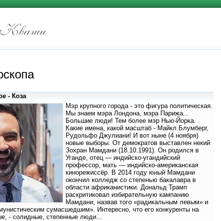
оскопа
е - Коза
Мэр крупного города - это фигура политическая.
Мы знаем мэра Лондона, мэра Парижа...
Большие люди! Тем более мэр Нью-Йорка.
Какие имена, какой масштаб - Майкл Блумберг,
Рудольфо Джулиани! И вот ныне (4 ноября)
новые выборы. От демократов выставлен некий
Зохран Мамдани (18.10.1991). Он родился в
Уганде, отец — индийско-угандийский
профессор, мать — индийско-американская
кинорежиссёр. В 2014 году юный Мамдани
окончил колледж со степенью бакалавра в
области африканистики. Дональд Трамп
раскритиковал избирательную кампанию
Мамдани, назвав того «радикальным левым» и
мунистическим сумасшедшим». Интересно, что его конкуренты на
е, - солидные, степенные люди...