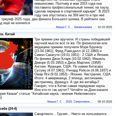
невыноcимо. Поэтому в мае 2023 года она
поставила профессиональный теннис на паузу,
сделав перерыв в спортивной карьере". В 2023
году она опустилась на 359 место и про неё
т триумф 2025 года, два финала Большого шлема. В рейтинге она
од ещё не кончился
Кваша Г. С.
·
Биомеханика
· 10-10-2025
ое. Китай
Три премии уже вручили. И страны победившей
научной мысли всё те же. По физиологии или
медицине премию получили Мэри Брункоу
(23.04.1961), Фред Рамсделл (4.12.1960) и
Симон Сакагути (19.01.1951) - 2 США и Япония.
По физике Джон Кларк (10.02.1942), Мишель
Деворе (5.03.1953) и Джон Мартинс (1958) -
Англия, Франция, США. По химии Китагава
Сусуму (4.07.1961), Ричард Робсон (4.06.1937) и
Омар Яги (9.02.1953) - Япония, Австралия, США.
Итого: 4 американца, 2 японца, англичанин,
австралиец, француз. А где же китайцы?
Говорят, что в Китае самая передовая наука.
Или кто-то так шутит? Читайте на Дзен-канале
рия Кваши" статью "Китайская наука - мнение Нобелевского
5)
Кваша Г. С.
·
2025. Сверхновое...
· 08-10-2025
себе (24-4)
Сакартвело... Грузия... Никто не пользовался