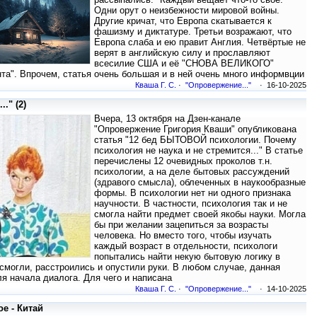
Одни орут о неизбежности мировой войны.
Другие кричат, что Европа скатывается к
фашизму и диктатуре. Третьи возражают, что
Европа слаба и ею правит Англия. Четвёртые не
верят в английскую силу и прославляют
всесилие США и её "СНОВА ВЕЛИКОГО"
нта". Впрочем, статья очень большая и в ней очень много информвции
Кваша Г. С.
·
"Опровержение..."
· 16-10-2025
." (2)
Вчера, 13 октября на Дзен-канале
"Опровержение Григория Кваши" опубликована
статья "12 бед БЫТОВОЙ психологии. Почему
психология не наука и не стремится..." В статье
перечислены 12 очевидных проколов т.н.
психологии, а на деле бытовых рассуждений
(здравого смысла), облеченных в наукообразные
формы. В психологии нет ни одного признака
научности. В частности, психология так и не
смогла найти предмет своей якобы науки. Могла
бы при желании зацепиться за возрасты
человека. Но вместо того, чтобы изучать
каждый возраст в отдельности, психологи
попытались найти некую бытовую логику в
 смогли, расстроились и опустили руки. В любом случае, данная
ля начала диалога. Для чего и написана
Кваша Г. С.
·
"Опровержение..."
· 14-10-2025
е - Китай