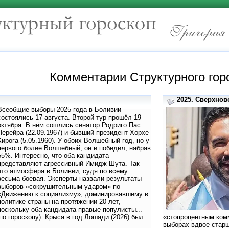
Комментарии Структурного гор
2025. Сверхново
Всеобщие выборы 2025 года в Боливии
состоялись 17 августа. Второй тур прошёл 19
октября. В нём сошлись сенатор Родриго Пас
Перейра (22.09.1967) и бывший президент Хорхе
Кирога (5.05.1960). У обоих Волшебный год, но у
первого более Волшебный, он и победил, набрав
55%. Интересно, что оба кандидата
представляют агрессивный Имидж Шута. Так
что атмосфера в Боливии, судя по всему
весьма боевая. Эксперты назвали результаты
выборов «сокрушительным ударом» по
«Движению к социализму», доминировавшему в
политике страны на протяжении 20 лет,
поскольку оба кандидата правые популисты...
по гороскопу). Крыса в год Лошади (2026) был
«стопроцентным ком
выборах вдвое старш