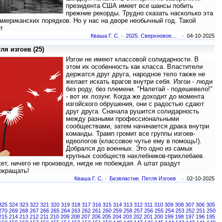
президента США имеет все шансы побить
прежние рекорды. Трудно сказать насколько эта
американских порядков. Но у нас на дворе необычный год. Такой
т
Кваша Г. С.
·
2025. Сверхновое...
· 04-10-2025
ля изгоев (25)
Изгои не имеют классовой солидарности. В
этом их особенность как класса. Властители
держатся друг друга, народное тело также не
желает искать врагов внутри себя. Изгои - люди
без роду, без племени. "Налетай - подешевело!"
- вот их лозунг. Когда же доходит до момента
изгойского обрушения, они с радостью сдают
друг друга. Сначала рушится солидарность
между разными профессиональными
сообществами, затем начинается драка внутри
команды. Трамп громит все группы изгоев-
идеологов (классовое чутье ему в помощь!).
Добрался до военных. Это одно из самых
крупных сообществ нахлебников-прихлебаев.
т, ничего не производя, нигде не побеждая. А штат раздут
сокращать!
Кваша Г. С.
·
Безвластие. Петля Изгоев
· 02-10-2025
325
324
323
322
321
320
319
318
317
316
315
314
313
312
311
310
309
308
307
306
305
270
269
268
267
266
265
264
263
262
261
260
259
258
257
256
255
254
253
252
251
250
215
214
213
212
211
210
209
208
207
206
205
204
203
202
201
200
199
198
197
196
195