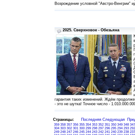
Возрождение условной "Австро-Венгрии" и
2025. Сверхновое - Обезьяна
гарантия таких изменений. Ждём продолже
- это не шутка! Точное число - 1.010.000.00
Страницы:
Последняя
Следующая
Пре
359
358
357
356
355
354
353
352
351
350
349
348
34
304
303
302
301
300
299
298
297
296
295
294
293
29
249
248
247
246
245
244
243
242
241
240
239
238
23