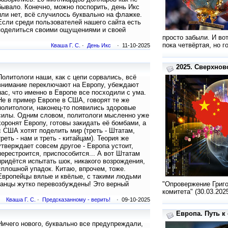
бывало. Конечно, можно поспорить, день Икс
или нет, всё случилось буквально на флажке.
Если среди пользователей нашего сайта есть
 поделиться своими ощущениями и своей
просто забыли. И во
пока четвёртая, но г
Кваша Г. С.
·
День Икс
· 11-10-2025
2025. Сверхнов
Политологи наши, как с цепи сорвались, всё
внимание переключают на Европу, убеждают
нас, что именно в Европе все посходили с ума.
Не в пример Европе в США, говорят те же
политологи, наконец-то появились здоровые
силы. Одним словом, политологи мысленно уже
хоронят Европу, готовы закидать её бомбами, а
с США хотят поделить мир (треть - Штатам,
треть - нам и треть - китайцам). Теория же
утверждает совсем другое - Европа устоит,
перестроится, приспособится... А вот Штатам
придётся испытать шок, никакого возрождения,
сплошной упадок. Китаю, впрочем, тоже.
Европейцы вялые и квёлые, с такими людьми
канцы жутко перевозбуждены! Это верный
"Опровержение Григо
комитета" (30.03.202
Кваша Г. С.
·
Предсказанному - верить!
· 09-10-2025
Европа. Путь к 
Ничего нового, буквально все предупреждали,