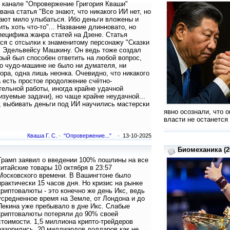
 канале "Опровержение Григория Кваши"
вана статья "Все знают, что никакого ИИ нет, но
ают мило улыбаться. Ибо деньги вложены и
ить хоть что-то"... Название длинновато, но
пецифика жанра статей на Дзене. Статья
ся с отсылки к знаменитому персонажу "Сказки
" Эдельвейсу Машкину. Он ведь тоже создал
рый был способен ответить на любой вопрос,
го чудо-машине не было ни думателя, ни
ора, одна лишь неонка. Очевидно, что никакого
а есть простое продолжение счётно-
ельной работы, иногда крайне удачной
зуемые задачи), но чаще крайне неудачной...
 выбивать деньги под ИИ научились мастерски
явно осознали, что 
власти не останется 
Кваша Г. С.
·
"Опровержение..."
· 13-10-2025
Биомеханика (2
Трамп заявил о введении 100% пошлины на все
китайские товары 10 октября в 23:57
Московского времени. В Вашингтоне было
практически 15 часов дня. Но кризис на рынке
криптовалюты - это конечно же день Икс, ведь
усредненное время на Земле, от Лондона и до
Пекина уже пребывало в дне Икс. Слабые
криптовалюты потеряли до 90% своей
стоимости. 1,5 миллиона крипто-трейдеров
разорились. 20 миллиардов долларов как не