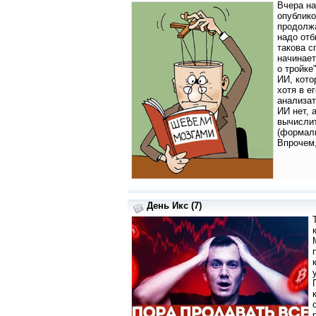
Вчера на
опублико
продолж
надо отб
такова с
начинает
о тройке
ИИ, кото
хотя в е
анализат
ИИ нет, 
вычислит
(формали
Впрочем,
День Икс (7)