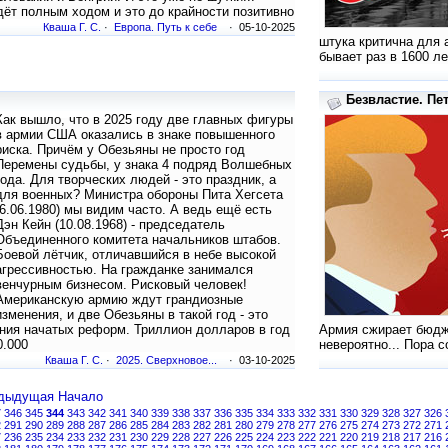
дёт полным ходом и это до крайности позитивно
Кваша Г. С.
·
Европа. Путь к себе
· 05-10-2025
штука критична для 
бывает раз в 1600 ле
Безвластие. Пет
Как вышло, что в 2025 году две главных фигуры
в армии США оказались в знаке повышенного
риска. Причём у Обезьяны не просто год
Перемены судьбы, у знака 4 подряд Волшебных
года. Для творческих людей - это праздник, а
для военных? Министра обороны Пита Хегсета
(6.06.1980) мы видим часто. А ведь ещё есть
Дэн Кейн (10.08.1968) - председатель
Объединенного комитета начальников штабов.
Боевой лётчик, отличавшийся в небе высокой
агрессивностью. На гражданке занимался
венчурным бизнесом. Рисковый человек!
Американскую армию ждут грандиозные
изменения, и две Обезьяны в такой год - это
ния начатых реформ. Триллион долларов в год
Армия сжирает бюдже
0.000
невероятно... Пора 
Кваша Г. С.
·
2025. Сверхновое...
· 03-10-2025
дыдущая
Начало
7
346
345
344
343
342
341
340
339
338
337
336
335
334
333
332
331
330
329
328
327
326
2
291
290
289
288
287
286
285
284
283
282
281
280
279
278
277
276
275
274
273
272
271
7
236
235
234
233
232
231
230
229
228
227
226
225
224
223
222
221
220
219
218
217
216