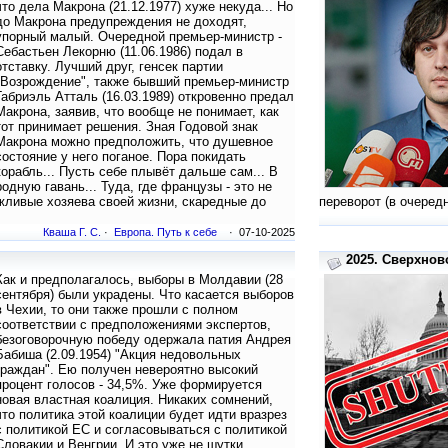
что дела Макрона (21.12.1977) хуже некуда... Но
до Макрона предупреждения не доходят,
упорный малый. Очередной премьер-министр -
Себастьен Лекорню (11.06.1986) подал в
отставку. Лучший друг, генсек партии
"Возрождение", также бывший премьер-министр
Габриэль Атталь (16.03.1989) откровенно предал
Макрона, заявив, что вообще не понимает, как
тот принимает решения. Зная Годовой знак
Макрона можно предположить, что душевное
состояние у него поганое. Пора покидать
корабль... Пусть себе плывёт дальше сам... В
родную гавань... Туда, где французы - это не
жливые хозяева своей жизни, скаредные до
переворот (в очеред
Кваша Г. С.
·
Европа. Путь к себе
· 07-10-2025
2025. Сверхнов
Как и предполагалось, выборы в Молдавии (28
сентября) были украдены. Что касается выборов
в Чехии, то они также прошли с полном
соответствии с предположениями экспертов,
безоговорочную победу одержала патия Андрея
Бабиша (2.09.1954) "Акция недовольных
граждан". Ею получен невероятно высокий
процент голосов - 34,5%. Уже формируется
новая властная коалиция. Никаких сомнений,
что политика этой коалиции будет идти вразрез
с политикой ЕС и согласовываться с политикой
Словакии и Венгрии. И это уже не шутки...