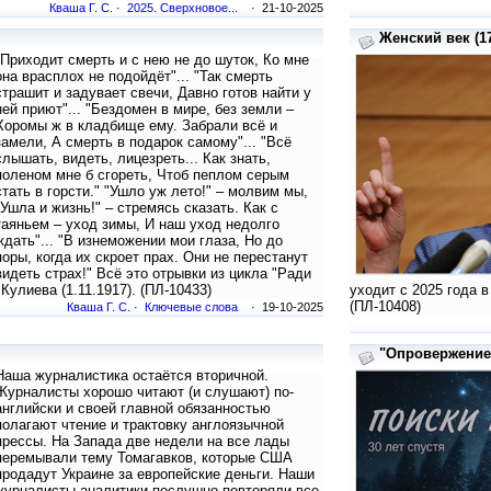
Кваша Г. С.
·
2025. Сверхновое...
· 21-10-2025
Женский век (17
"Приходит смерть и с нею не до шуток, Ко мне
она врасплох не подойдёт"... "Так смерть
страшит и задувает свечи, Давно готов найти у
ней приют"... "Бездомен в мире, без земли –
Хоромы ж в кладбище ему. Забрали всё и
замели, А смерть в подарок самому"... "Всё
слышать, видеть, лицезреть... Как знать,
поленом мне б сгореть, Чтоб пеплом серым
стать в горсти." "Ушло уж лето!" – молвим мы,
"Ушла и жизнь!" – стремясь сказать. Как с
таяньем – уход зимы, И наш уход недолго
ждать"... "В изнеможении мои глаза, Но до
поры, когда их скроет прах. Они не перестанут
видеть страх!" Всё это отрывки из цикла "Ради
Кулиева (1.11.1917). (ПЛ-10433)
уходит с 2025 года 
(ПЛ-10408)
Кваша Г. С.
·
Ключевые слова
· 19-10-2025
"Опровержение..
Наша журналистика остаётся вторичной.
Журналисты хорошо читают (и слушают) по-
английски и своей главной обязанностью
полагают чтение и трактовку англоязычной
прессы. На Запада две недели на все лады
перемывали тему Томагавков, которые США
продадут Украине за европейские деньги. Наши
журналисты-аналитики послушно повторяли все