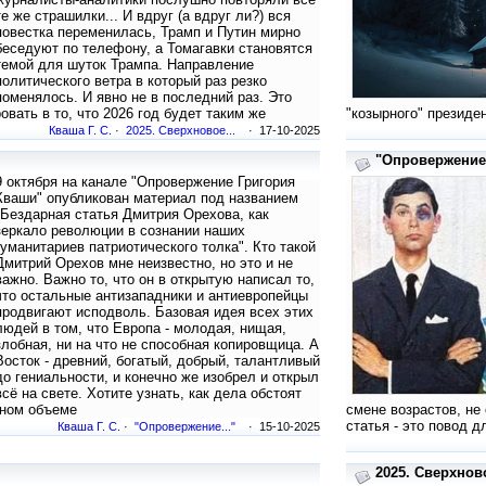
те же страшилки... И вдруг (а вдруг ли?) вся
повестка переменилась, Трамп и Путин мирно
беседуют по телефону, а Томагавки становятся
темой для шуток Трампа. Направление
политического ветра в который раз резко
поменялось. И явно не в последний раз. Это
овать в то, что 2026 год будет таким же
"козырного" президе
Кваша Г. С.
·
2025. Сверхновое...
· 17-10-2025
"Опровержение..
9 октября на канале "Опровержение Григория
Кваши" опубликован материал под названием
"Бездарная статья Дмитрия Орехова, как
зеркало революции в сознании наших
гуманитариев патриотического толка". Кто такой
Дмитрий Орехов мне неизвестно, но это и не
важно. Важно то, что он в открытую написал то,
что остальные антизападники и антиевропейцы
продвигают исподволь. Базовая идея всех этих
людей в том, что Европа - молодая, нищая,
злобная, ни на что не способная копировщица. А
Восток - древний, богатый, добрый, талантливый
до гениальности, и конечно же изобрел и открыл
всё на свете. Хотите узнать, как дела обстоят
лном объеме
смене возрастов, не
статья - это повод д
Кваша Г. С.
·
"Опровержение..."
· 15-10-2025
2025. Сверхново