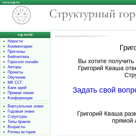
www.xsp.ru
xsp.ru/sh/
•
Новости
Григ
•
Комментарии
•
Прогнозы
•
Библиотека
Вы хотите получить 
•
Гороскоп онлайн
•
Авторы
Григорий Кваша отв
•
Проекты
Стр
•
Обучение
•
МК ССГ
•
Банк идей
Задать свой воп
•
Прямая линия
•
Конференции
•
Виртуальные знаки
•
Годовые знаки
Григорий Кваша раз
•
Структуры
прямой 
•
Типы браков
•
Возрасты
•
Ритмы истории