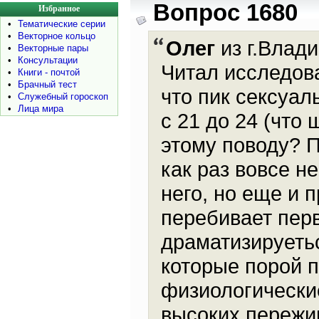
Вопрос 1680
Избранное
•
Тематические серии
•
Векторное кольцо
Олег
из г.Влади
•
Векторные пары
•
Консультации
Читал исследова
•
Книги - почтой
•
Брачный тест
что пик сексуал
•
Служебный гороскоп
•
Лица мира
с 21 до 24 (что 
этому поводу? 
как раз вовсе не
него, но еще и 
перебивает перв
драматизируетьс
которые порой 
физиологически
высоких пережи