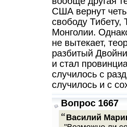
вообще другая те
США вернут четы
свободу Тибету, 
Монголии. Однак
не вытекает, тео
разбитый Двойн
и стал провинци
случилось с раз
случилось и с со
Вопрос 1667
Василий Мари
"Возможно ли с