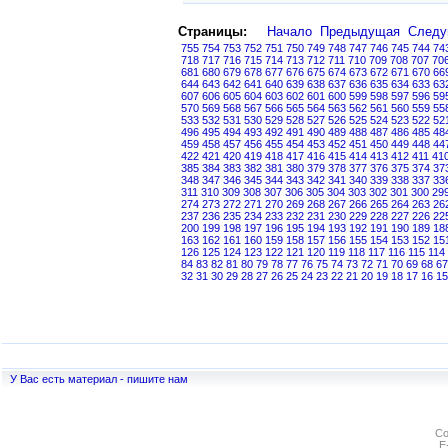
Страницы:
Начало
Предыдущая
След
755
754
753
752
751
750
749
748
747
746
745
744
74
718
717
716
715
714
713
712
711
710
709
708
707
70
681
680
679
678
677
676
675
674
673
672
671
670
66
644
643
642
641
640
639
638
637
636
635
634
633
63
607
606
605
604
603
602
601
600
599
598
597
596
59
570
569
568
567
566
565
564
563
562
561
560
559
55
533
532
531
530
529
528
527
526
525
524
523
522
52
496
495
494
493
492
491
490
489
488
487
486
485
48
459
458
457
456
455
454
453
452
451
450
449
448
44
422
421
420
419
418
417
416
415
414
413
412
411
41
385
384
383
382
381
380
379
378
377
376
375
374
37
348
347
346
345
344
343
342
341
340
339
338
337
33
311
310
309
308
307
306
305
304
303
302
301
300
29
274
273
272
271
270
269
268
267
266
265
264
263
26
237
236
235
234
233
232
231
230
229
228
227
226
22
200
199
198
197
196
195
194
193
192
191
190
189
18
163
162
161
160
159
158
157
156
155
154
153
152
15
126
125
124
123
122
121
120
119
118
117
116
115
114
84
83
82
81
80
79
78
77
76
75
74
73
72
71
70
69
68
67
32
31
30
29
28
27
26
25
24
23
22
21
20
19
18
17
16
15
У Вас есть материал - пишите нам
Co
E