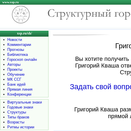
www.xsp.ru
xsp.ru/sh/
•
Новости
Григ
•
Комментарии
•
Прогнозы
•
Библиотека
Вы хотите получить 
•
Гороскоп онлайн
•
Авторы
Григорий Кваша отв
•
Проекты
Стр
•
Обучение
•
МК ССГ
•
Банк идей
Задать свой воп
•
Прямая линия
•
Конференции
•
Виртуальные знаки
•
Годовые знаки
Григорий Кваша раз
•
Структуры
прямой 
•
Типы браков
•
Возрасты
•
Ритмы истории