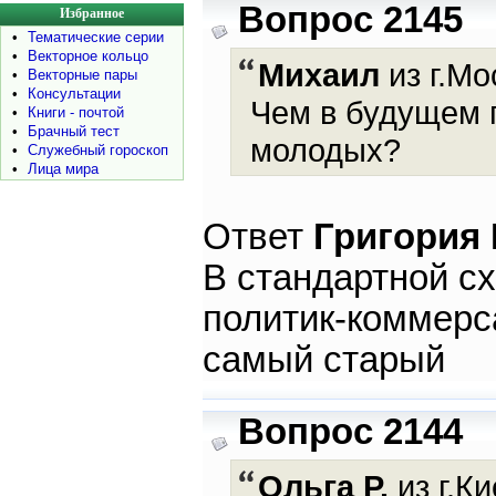
Вопрос 2145
Избранное
•
Тематические серии
•
Векторное кольцо
Михаил
из г.Мо
•
Векторные пары
•
Консультации
Чем в будущем 
•
Книги - почтой
•
Брачный тест
молодых?
•
Служебный гороскоп
•
Лица мира
Ответ
Григория
В стандартной с
политик-коммерс
самый старый
Вопрос 2144
Ольга Р.
из г.Ки