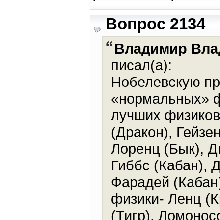
Вопрос 2134
Владимир Вла
писал(а):
Нобелевскую пр
«нормальных» ф
лучших физиков»
(Дракон), Гейзе
Лоренц (Бык), Ди
Гиббс (Кабан), Д
Фарадей (Кабан)
физики- Ленц (К
(Тигр), Ломоносо