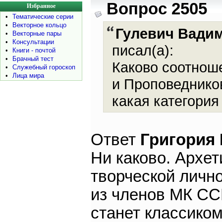
Вопрос 2505
Избранное
•
Тематические серии
•
Векторное кольцо
Гулевич Вади
•
Векторные пары
•
Консультации
писал(а):
•
Книги - почтой
•
Брачный тест
Каково соотнош
•
Служебный гороскоп
•
Лица мира
и Проповедников
какая категори
Ответ
Григория
Ни каково. Архе
творческой лично
из членов МК ССГ
станет классиком