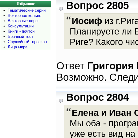
Вопрос 2805
Избранное
•
Тематические серии
•
Векторное кольцо
Иосиф
из г.Риг
•
Векторные пары
•
Консультации
Планируете ли В
•
Книги - почтой
•
Брачный тест
Риге? Какого чи
•
Служебный гороскоп
•
Лица мира
Ответ
Григория
Возможно. Следи
Вопрос 2804
Елена и Иван 
Мы оба - програ
уже есть вид на