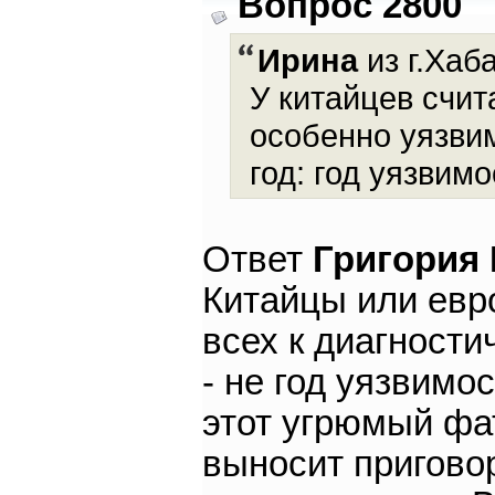
Вопрос 2800
Ирина
из г.Хаб
У китайцев счита
особенно уязвим
год: год уязвим
Ответ
Григория
Китайцы или евр
всех к диагност
- не год уязвимо
этот угрюмый фа
выносит пригово