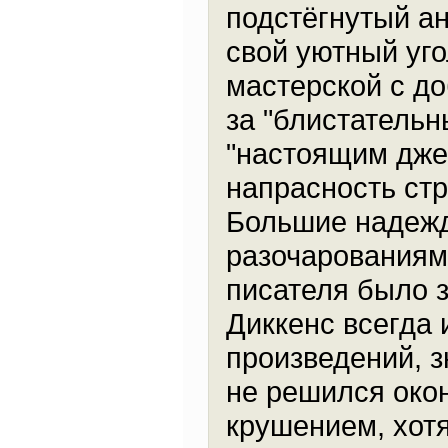
подстёгнутый а
свой уютный уго
мастерской с д
за "блистательн
"настоящим джен
напрасность стр
Большие надеж
разочарованиям
писателя было з
Диккенс всегда 
произведений, з
не решился око
крушением, хотя