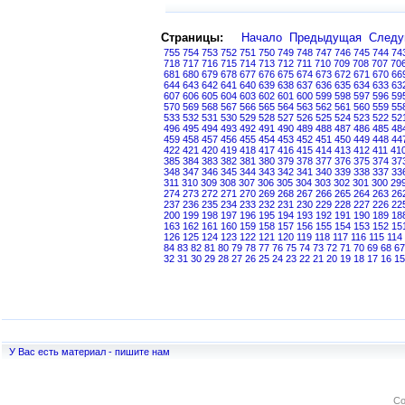
Страницы:
Начало
Предыдущая
След
755
754
753
752
751
750
749
748
747
746
745
744
74
718
717
716
715
714
713
712
711
710
709
708
707
70
681
680
679
678
677
676
675
674
673
672
671
670
66
644
643
642
641
640
639
638
637
636
635
634
633
63
607
606
605
604
603
602
601
600
599
598
597
596
59
570
569
568
567
566
565
564
563
562
561
560
559
55
533
532
531
530
529
528
527
526
525
524
523
522
52
496
495
494
493
492
491
490
489
488
487
486
485
48
459
458
457
456
455
454
453
452
451
450
449
448
44
422
421
420
419
418
417
416
415
414
413
412
411
41
385
384
383
382
381
380
379
378
377
376
375
374
37
348
347
346
345
344
343
342
341
340
339
338
337
33
311
310
309
308
307
306
305
304
303
302
301
300
29
274
273
272
271
270
269
268
267
266
265
264
263
26
237
236
235
234
233
232
231
230
229
228
227
226
22
200
199
198
197
196
195
194
193
192
191
190
189
18
163
162
161
160
159
158
157
156
155
154
153
152
15
126
125
124
123
122
121
120
119
118
117
116
115
114
84
83
82
81
80
79
78
77
76
75
74
73
72
71
70
69
68
67
32
31
30
29
28
27
26
25
24
23
22
21
20
19
18
17
16
15
У Вас есть материал - пишите нам
Co