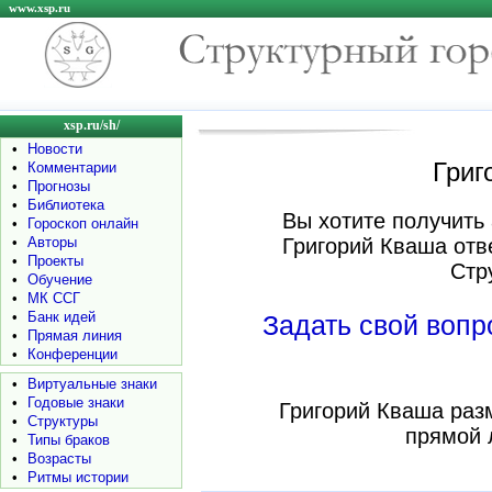
www.xsp.ru
xsp.ru/sh/
•
Новости
Григ
•
Комментарии
•
Прогнозы
•
Библиотека
Вы хотите получить 
•
Гороскоп онлайн
•
Авторы
Григорий Кваша отв
•
Проекты
Стр
•
Обучение
•
МК ССГ
•
Банк идей
Задать свой воп
•
Прямая линия
•
Конференции
•
Виртуальные знаки
•
Годовые знаки
Григорий Кваша раз
•
Структуры
прямой 
•
Типы браков
•
Возрасты
•
Ритмы истории