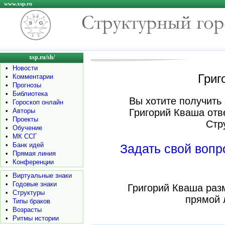
www.xsp.ru
xsp.ru/sh/
•
Новости
Григ
•
Комментарии
•
Прогнозы
•
Библиотека
Вы хотите получить 
•
Гороскоп онлайн
•
Авторы
Григорий Кваша отв
•
Проекты
Стр
•
Обучение
•
МК ССГ
•
Банк идей
Задать свой воп
•
Прямая линия
•
Конференции
•
Виртуальные знаки
•
Годовые знаки
Григорий Кваша раз
•
Структуры
прямой 
•
Типы браков
•
Возрасты
•
Ритмы истории