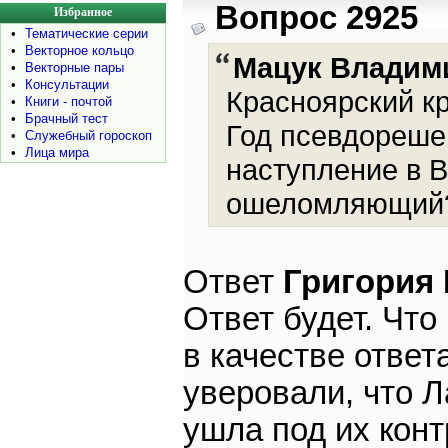
Вопрос 2925
Избранное
•
Тематические серии
•
Векторное кольцо
Мацук Владим
•
Векторные пары
•
Консультации
Красноярский кр
•
Книги - почтой
•
Брачный тест
Год псевдореше
•
Служебный гороскоп
•
Лица мира
наступление в В
ошеломляющий
Ответ
Григория
Ответ будет. Что
в качестве ответ
уверовали, что 
ушла под их кон