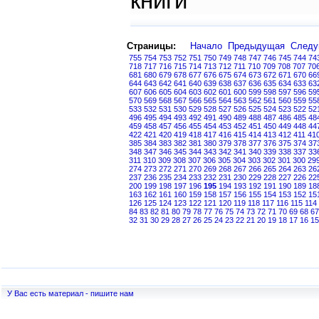
книги
Страницы:
Начало
Предыдущая
След
755
754
753
752
751
750
749
748
747
746
745
744
74
718
717
716
715
714
713
712
711
710
709
708
707
70
681
680
679
678
677
676
675
674
673
672
671
670
66
644
643
642
641
640
639
638
637
636
635
634
633
63
607
606
605
604
603
602
601
600
599
598
597
596
59
570
569
568
567
566
565
564
563
562
561
560
559
55
533
532
531
530
529
528
527
526
525
524
523
522
52
496
495
494
493
492
491
490
489
488
487
486
485
48
459
458
457
456
455
454
453
452
451
450
449
448
44
422
421
420
419
418
417
416
415
414
413
412
411
41
385
384
383
382
381
380
379
378
377
376
375
374
37
348
347
346
345
344
343
342
341
340
339
338
337
33
311
310
309
308
307
306
305
304
303
302
301
300
29
274
273
272
271
270
269
268
267
266
265
264
263
26
237
236
235
234
233
232
231
230
229
228
227
226
22
200
199
198
197
196
195
194
193
192
191
190
189
18
163
162
161
160
159
158
157
156
155
154
153
152
15
126
125
124
123
122
121
120
119
118
117
116
115
114
84
83
82
81
80
79
78
77
76
75
74
73
72
71
70
69
68
67
32
31
30
29
28
27
26
25
24
23
22
21
20
19
18
17
16
15
У Вас есть материал - пишите нам