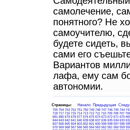
Самодеятельный?
самолечение, сам
понятного? Не хо
самоучителю, сде
будете сидеть, в
сами его съешьте
Вариантов милли
лафа, ему сам бо
автономии.
Страницы:
Начало
Предыдущая
След
755
754
753
752
751
750
749
748
747
746
745
744
74
718
717
716
715
714
713
712
711
710
709
708
707
70
681
680
679
678
677
676
675
674
673
672
671
670
66
644
643
642
641
640
639
638
637
636
635
634
633
63
607
606
605
604
603
602
601
600
599
598
597
596
59
570
569
568
567
566
565
564
563
562
561
560
559
55