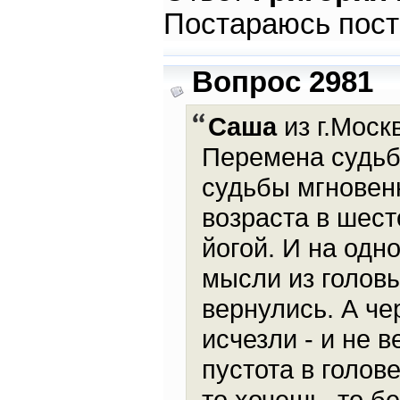
Постараюсь пост
Вопрос 2981
Саша
из г.Моск
Перемена судьб
судьбы мгновен
возраста в шест
йогой. И на одн
мысли из головы
вернулись. А ч
исчезли - и не 
пустота в голов
то хочешь, то бе