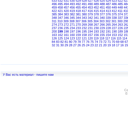
533
532
531
530
529
528
527
526
525
524
523
522
52
496
495
494
493
492
491
490
489
488
487
486
485
48
459
458
457
456
455
454
453
452
451
450
449
448
44
422
421
420
419
418
417
416
415
414
413
412
411
41
385
384
383
382
381
380
379
378
377
376
375
374
37
348
347
346
345
344
343
342
341
340
339
338
337
33
311
310
309
308
307
306
305
304
303
302
301
300
29
274
273
272
271
270
269
268
267
266
265
264
263
26
237
236
235
234
233
232
231
230
229
228
227
226
22
200
199
198
197
196
195
194
193
192
191
190
189
18
163
162
161
160
159
158
157
156
155
154
153
152
15
126
125
124
123
122
121
120
119
118
117
116
115
114
84
83
82
81
80
79
78
77
76
75
74
73
72
71
70
69
68
67
32
31
30
29
28
27
26
25
24
23
22
21
20
19
18
17
16
15
У Вас есть материал - пишите нам
Co
E