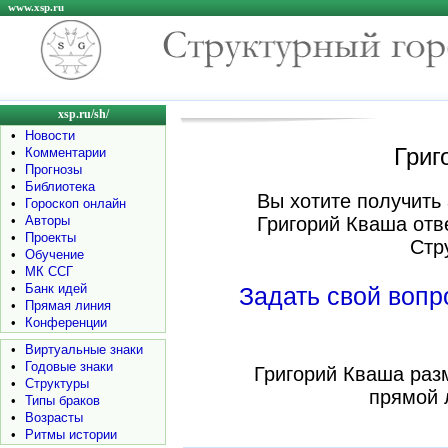
www.xsp.ru
xsp.ru/sh/
•
Новости
Григ
•
Комментарии
•
Прогнозы
•
Библиотека
Вы хотите получить 
•
Гороскоп онлайн
•
Авторы
Григорий Кваша отв
•
Проекты
Стр
•
Обучение
•
МК ССГ
•
Банк идей
Задать свой воп
•
Прямая линия
•
Конференции
•
Виртуальные знаки
•
Годовые знаки
Григорий Кваша раз
•
Структуры
прямой 
•
Типы браков
•
Возрасты
•
Ритмы истории