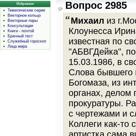
Вопрос 2985
Избранное
•
Тематические серии
•
Векторное кольцо
Михаил
из г.Мо
•
Векторные пары
•
Консультации
Клоунесса Ирина
•
Книги - почтой
•
Брачный тест
известная по св
•
Служебный гороскоп
•
Лица мира
"АБВГДейка", по
15.03.1986, в с
Слова бывшего 
Богомаза, из ин
органах, делом 
прокуратуры. Ра
с чертежами и 
Коллеги как-то 
артистка сама в