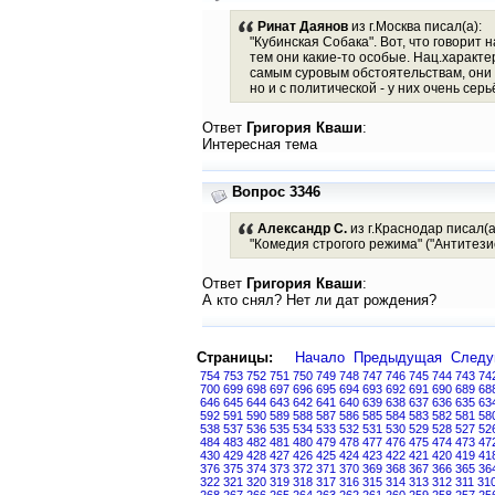
Ринат Даянов
из г.Москва писал(а):
"Кубинская Собака". Вот, что говорит
тем они какие-то особые. Нац.характ
самым суровым обстоятельствам, они 
но и с политической - у них очень се
Ответ
Григория Кваши
:
Интересная тема
Вопрос 3346
Александр С.
из г.Краснодар писал(а
"Комедия строгого режима" ("Антитезис
Ответ
Григория Кваши
:
А кто снял? Нет ли дат рождения?
Страницы:
Начало
Предыдущая
След
754
753
752
751
750
749
748
747
746
745
744
743
74
700
699
698
697
696
695
694
693
692
691
690
689
68
646
645
644
643
642
641
640
639
638
637
636
635
63
592
591
590
589
588
587
586
585
584
583
582
581
58
538
537
536
535
534
533
532
531
530
529
528
527
52
484
483
482
481
480
479
478
477
476
475
474
473
47
430
429
428
427
426
425
424
423
422
421
420
419
41
376
375
374
373
372
371
370
369
368
367
366
365
36
322
321
320
319
318
317
316
315
314
313
312
311
31