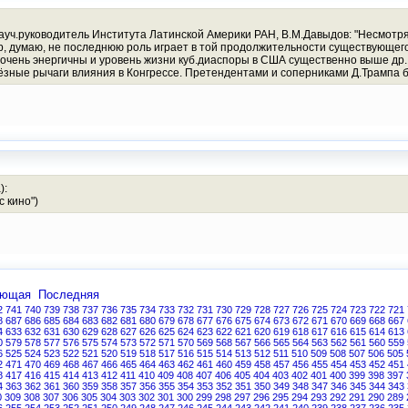
 науч.руководитель Института Латинской Америки РАН, В.М.Давыдов: "Несмотря 
ер, думаю, не последнюю роль играет в той продолжительности существующего
очень энергичны и уровень жизни куб.диаспоры в США существенно выше др. н
рьёзные рычаги влияния в Конгрессе. Претендентами и соперниками Д.Трампа 
):
 кино")
ующая
Последняя
2
741
740
739
738
737
736
735
734
733
732
731
730
729
728
727
726
725
724
723
722
721
8
687
686
685
684
683
682
681
680
679
678
677
676
675
674
673
672
671
670
669
668
667
4
633
632
631
630
629
628
627
626
625
624
623
622
621
620
619
618
617
616
615
614
613
0
579
578
577
576
575
574
573
572
571
570
569
568
567
566
565
564
563
562
561
560
559
6
525
524
523
522
521
520
519
518
517
516
515
514
513
512
511
510
509
508
507
506
505
2
471
470
469
468
467
466
465
464
463
462
461
460
459
458
457
456
455
454
453
452
451
8
417
416
415
414
413
412
411
410
409
408
407
406
405
404
403
402
401
400
399
398
397
4
363
362
361
360
359
358
357
356
355
354
353
352
351
350
349
348
347
346
345
344
343
0
309
308
307
306
305
304
303
302
301
300
299
298
297
296
295
294
293
292
291
290
289