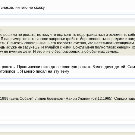
 знаков, ничего не скажу
):
о решили не рожать, потому что под кого-то подстраиваться и осложнять себ
Я например, не готова свое здоровье гробить беременностью и родами и ком
евать. С высоты своего нынешнего возраста считаю, что навязывать женщина
ь их уже не засунешь. И мучайся с ними. Вокруг меня полно таких женщин, к
му не нужные дети. И это я не о беспризорных, а об обычных семьях.
 рожать. Практически никогда не советую рожать более двух детей. Сам
опопов... Я много писал на эту тему
1999 (день Собаки). Лидер боевиков - Наири Унанян (08.12.1965). Спикер пар