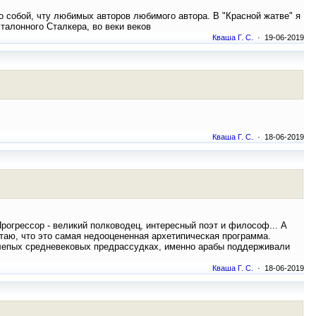
о собой, чту любимых авторов любимого автора. В "Красной жатве" я
талонного Сталкера, во веки веков
Кваша Г. С.
· 19-06-2019
Кваша Г. С.
· 18-06-2019
Прогрессор - великий полководец, интересный поэт и философ... А
таю, что это самая недооцененная архетипическая программа.
нелепых средневековых предрассудках, именно арабы поддерживали
Кваша Г. С.
· 18-06-2019