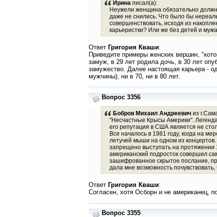
Ирина
писал(а):
Неужели женщина обязательно должна 
даже не снились. Что было бы нереал
совершенствовать, исходя из накопле
карьеристки? Или же без детей и мужа
Ответ
Григория Кваши
:
Приведите примеры женских вершин, "кото
замуж, в 29 лет родила дочь, в 30 лет опу
замужество. Далее настоящая карьера - оди
мужчины), ни в 70, ни в 80 лет.
Вопрос 3356
Бобров Михаил Андреевич
из г.Сам
"Несчастные Крысы Америки". Легенда
его репутация в США является не сто
Все началось в 1981 году, когда на 
летучей мыши на одном из концертов.
запрещено выступать на протяжении 1
американский подросток совершил сам
зашифрованное скрытое послание, при
дала мне возможность почувствовать, 
Ответ
Григория Кваши
:
Согласен, хотя Осборн и не американец, п
Вопрос 3355