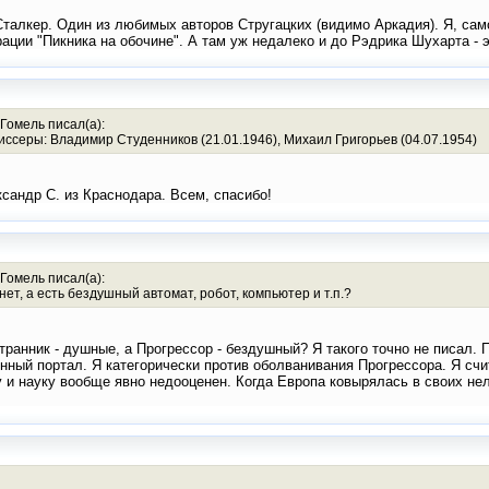
Сталкер. Один из любимых авторов Стругацких (видимо Аркадия). Я, сам
ации "Пикника на обочине". А там уж недалеко и до Рэдрика Шухарта - э
.Гомель писал(а):
иссеры: Владимир Студенников (21.01.1946), Михаил Григорьев (04.07.1954)
андр С. из Краснодара. Всем, спасибо!
.Гомель писал(а):
 нет, а есть бездушный автомат, робот, компьютер и т.п.?
транник - душные, а Прогрессор - бездушный? Я такого точно не писал. 
нный портал. Я категорически против оболванивания Прогрессора. Я счи
ику и науку вообще явно недооценен. Когда Европа ковырялась в своих 