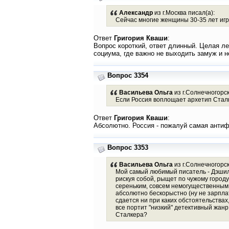
Александр
из г.Москва писал(а):
Сейчас многие женщины 30-35 лет игра
Ответ
Григория Кваши
:
Вопрос короткий, ответ длинный. Целая ле
социума, где важно не выходить замуж и н
Вопрос 3354
Васильева Ольга
из г.Солнечногорск
Если Россия воплощает архетип Сталк
Ответ
Григория Кваши
:
Абсолютно. Россия - пожалуй самая антиф
Вопрос 3353
Васильева Ольга
из г.Солнечногорск
Мой самый любимый писатель - Дэшил Х
рискуя собой, рыщет по чужому городу
сереньким, совсем немогущественным к
абсолютно бескорыстно (ну не зарплат
сдается ни при каких обстоятельствах,
все портит "низкий" детективный жанр
Сталкера?