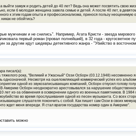
выйти замуж и родить детей до 40 лет? Ведь она может посвятить свою жизн
ьно, если б молодая женщина завела семью и детей. А после 40 лет, в девят
нного к этим годам опыта и профессионализма, принося пользу неоценимую
 никак не обойтись?
рые мужчинам и не снились". Например, Агата Кристи - звезда мирового
бликовала первый роман (провал полнейший), в 32 года - кругосветное пу
н за другим идут шедевры детективного жанра - "Убийство в восточном эк
ара писал(а):
 тяжелого рока, "Великий и Ужасный" Оззи Осборн (03.12.1948) несомненно 
ль однозначной. Несмотря на ошеломляющий коммерческий успех его альбомов
мероприятии одной из звукозаписывающих компаний, Осборн откусил голову го
 В Америке Осборн неоднократно арестовывался за нарушение общественного
0 лет из-за обвинения в осквернении одного из военных памятников. В 1984 
оубийство во время прослушивания одной из песен музыканта. Со всех стор
зывающее слушателя покончить с собой. Как пишет сам Оззи в своих мемуа
что ждет меня впереди. Я стал врагом государства номер один в Америке".
оставить можно