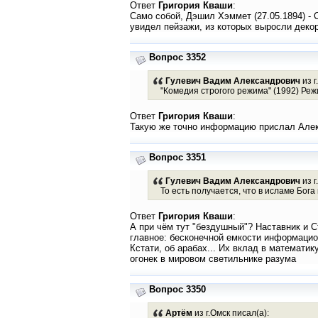
Ответ
Григория Кваши
:
Само собой, Дэшил Хэммет (27.05.1894) - 
увидел пейзажи, из которых выросли декор
Вопрос 3352
Гулевич Вадим Александрович
из г
"Комедия строгого режима" (1992) Реж
Ответ
Григория Кваши
:
Такую же точно информацию прислал Алекс
Вопрос 3351
Гулевич Вадим Александрович
из г
То есть получается, что в исламе Бога
Ответ
Григория Кваши
:
А при чём тут "бездушный"? Наставник и С
главное: бесконечной емкости информацио
Кстати, об арабах... Их вклад в математ
огонек в мировом светильнике разума
Вопрос 3350
Артём
из г.Омск писал(а):