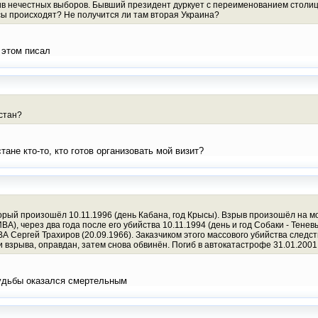
ив нечестных выборов. Бывший президент дуркует с переименованием столицы
ссы происходят? Не получится ли там вторая Украина?
 этом писал
хстан?
тане кто-то, кто готов организовать мой визит?
орый произошёл 10.11.1996 (день Кабана, год Крысы). Взрыв произошёл на м
А), через два года после его убийства 10.11.1994 (день и год Собаки - Тенев
 Сергей Трахиров (20.09.1966). Заказчиком этого массового убийства следст
взрыва, оправдан, затем снова обвинён. Погиб в автокатастрофе 31.01.2001 
судьбы оказался смертельным