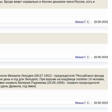
. Вроде живут нормально и бензин дешевле чем в России, хоть и
Кваша Г. С.
· 18-06-2019
Кваша Г. С.
· 18-06-2019
огиле Михаила Лиходея (08.07.1952) - председателя "Российского фонда
ые день и год для Лиходея). При взрыве на кладбище погибло 14 человек,
вие назвало Валерия Радчикова (20.06.1956) - первого председателя
(день Дракона, год Змеи).
Кваша Г. С.
· 18-06-2019