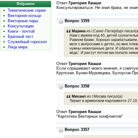
Ответ
Григория Кваши
:
Избранное
Консультироваться. Не зная брака, не зная
•
Тематические серии
•
Векторное кольцо
•
Векторные пары
Вопрос 3359
•
Консультации
•
Книги - почтой
Марина
из г.Санкт-Петербург писал(а
Нам с мужем под 40, детей сознательн
•
Брачный тест
Равном браке. Хорошо зарабатываем. 
•
Служебный гороскоп
мозг с вопросами о детях, но мне пл
•
Лица мира
нужны нежеланные дети. И обратно вед
ведь". И растут потом как попало нико
Ответ
Григория Кваши
:
Если спрашивают моего мнения, я советую
Крупская, Бунин-Муромцева, Булоусов-Прот
Вопрос 3358
Михаил
из г.Москва писал(а):
Теракт в армянском парламенте 27.10.
Ответ
Григория Кваши
:
"Картотека Векторных конфликтов"
Вопрос 3357