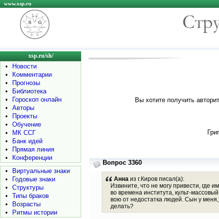
www.xsp.ru
xsp.ru/sh/
•
Новости
•
Комментарии
•
Прогнозы
•
Библиотека
•
Гороскоп онлайн
Вы хотите получить авторит
•
Авторы
•
Проекты
•
Обучение
Гри
•
МК ССГ
•
Банк идей
•
Прямая линия
•
Конференции
Вопрос 3360
•
Виртуальные знаки
•
Годовые знаки
Анна
из г.Киров писал(а):
Извините, что не могу привести, где 
•
Структуры
во времена института, культ-массовый
•
Типы браков
вою от недостатка людей. Сын у меня, 
•
Возрасты
делать?
•
Ритмы истории