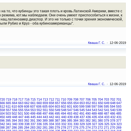
на то, что кубинцы это такая плоть и кровь Латинской Америки, вместе с
 режима, кот.мы наблюдаем. Они очень умеют приспособиться к жизни, к
ац.латиноамер.диаспор. И это не только с точки зрения экономической,
были Рубио и Круз - оба кубиноамериканцы".
Кваша Г. С.
· 12-06-2019
Кваша Г. С.
· 12-06-2019
720
719
718
717
716
715
714
713
712
711
710
709
708
707
706
705
704
703
702
701
666
665
664
663
662
661
660
659
658
657
656
655
654
653
652
651
650
649
648
647
612
611
610
609
608
607
606
605
604
603
602
601
600
599
598
597
596
595
594
593
558
557
556
555
554
553
552
551
550
549
548
547
546
545
544
543
542
541
540
539
504
503
502
501
500
499
498
497
496
495
494
493
492
491
490
489
488
487
486
485
450
449
448
447
446
445
444
443
442
441
440
439
438
437
436
435
434
433
432
431
396
395
394
393
392
391
390
389
388
387
386
385
384
383
382
381
380
379
378
377
342
341
340
339
338
337
336
335
334
333
332
331
330
329
328
327
326
325
324
323
288
287
286
285
284
283
282
281
280
279
278
277
276
275
274
273
272
271
270
269