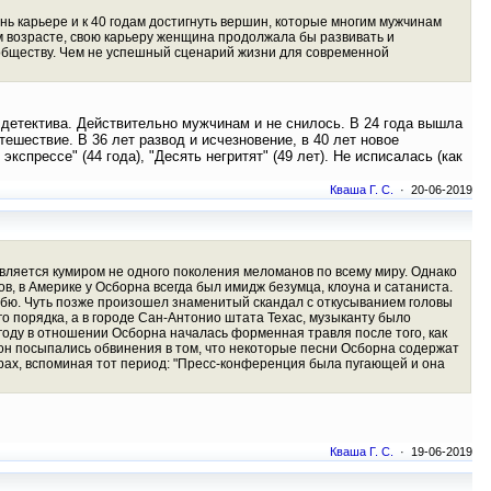
ь карьере и к 40 годам достигнуть вершин, которые многим мужчинам
ом возрасте, свою карьеру женщина продолжала бы развивать и
 обществу. Чем не успешный сценарий жизни для современной
 детектива. Действительно мужчинам и не снилось. В 24 года вышла
тешествие. В 36 лет развод и исчезновение, в 40 лет новое
спрессе" (44 года), "Десять негритят" (49 лет). Не исписалась (как
Кваша Г. С.
· 20-06-2019
является кумиром не одного поколения меломанов по всему миру. Однако
, в Америке у Осборна всегда был имидж безумца, клоуна и сатаниста.
лубю. Чуть позже произошел знаменитый скандал с откусыванием головы
 порядка, а в городе Сан-Антонио штата Техас, музыканту было
году в отношении Осборна началась форменная травля после того, как
он посыпались обвинения в том, что некоторые песни Осборна содержат
рах, вспоминая тот период: "Пресс-конференция была пугающей и она
Кваша Г. С.
· 19-06-2019