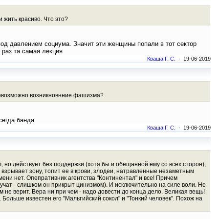
и жить красиво. Что это?
под давлением социума. Значит эти женщины попали в тот сектор
 раз та самая лекция
Кваша Г. С.
· 19-06-2019
и невозможно возникновнние фашизма?
сегда банда
Кваша Г. С.
· 19-06-2019
 но действует без поддержки (хотя бы и обещанной ему со всех сторон),
 взрывает зону, топит ее в крови, злодеи, натравленные незаметным
мени нет. Опепративник агентства "Континентал" и все! Причем
вучат - слишком он прикрыт цинизмом). И исключительно на силе воли. Не
м не верит. Вера ни при чем - надо довести до конца дело. Великая вещь!
 Больше известен его "Мальтийский сокол" и "Тонкий человек". Похож на