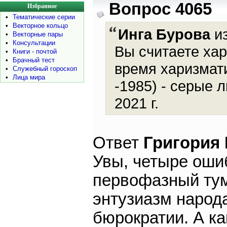
Вопрос 4065
Избранное
•
Тематические серии
•
Векторное кольцо
Инга Бурова
из
•
Векторные пары
•
Консультации
Вы считаете ха
•
Книги - почтой
•
Брачный тест
время харизмати
•
Служебный гороскоп
•
Лица мира
-1985) - серые 
2021 г.
Ответ
Григория
Увы, четыре ошиб
первофазный тума
энтузиазм народа
бюрократии. А к