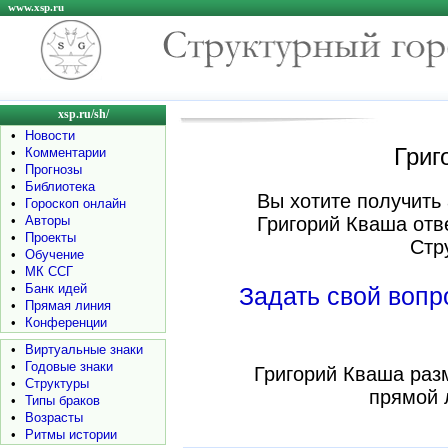
www.xsp.ru
xsp.ru/sh/
•
Новости
Григ
•
Комментарии
•
Прогнозы
•
Библиотека
Вы хотите получить 
•
Гороскоп онлайн
•
Авторы
Григорий Кваша отв
•
Проекты
Стр
•
Обучение
•
МК ССГ
•
Банк идей
Задать свой воп
•
Прямая линия
•
Конференции
•
Виртуальные знаки
•
Годовые знаки
Григорий Кваша раз
•
Структуры
прямой 
•
Типы браков
•
Возрасты
•
Ритмы истории