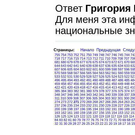
Ответ
Григория
Для меня эта ин
национальные зн
Страницы:
Начало
Предыдущая
След
755
754
753
752
751
750
749
748
747
746
745
744
74
718
717
716
715
714
713
712
711
710
709
708
707
70
681
680
679
678
677
676
675
674
673
672
671
670
66
644
643
642
641
640
639
638
637
636
635
634
633
63
607
606
605
604
603
602
601
600
599
598
597
596
59
570
569
568
567
566
565
564
563
562
561
560
559
55
533
532
531
530
529
528
527
526
525
524
523
522
52
496
495
494
493
492
491
490
489
488
487
486
485
48
459
458
457
456
455
454
453
452
451
450
449
448
44
422
421
420
419
418
417
416
415
414
413
412
411
41
385
384
383
382
381
380
379
378
377
376
375
374
37
348
347
346
345
344
343
342
341
340
339
338
337
33
311
310
309
308
307
306
305
304
303
302
301
300
29
274
273
272
271
270
269
268
267
266
265
264
263
26
237
236
235
234
233
232
231
230
229
228
227
226
22
200
199
198
197
196
195
194
193
192
191
190
189
18
163
162
161
160
159
158
157
156
155
154
153
152
15
126
125
124
123
122
121
120
119
118
117
116
115
114
84
83
82
81
80
79
78
77
76
75
74
73
72
71
70
69
68
67
32
31
30
29
28
27
26
25
24
23
22
21
20
19
18
17
16
15