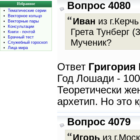
Вопрос 4080
Избранное
•
Тематические серии
•
Векторное кольцо
Иван
из г.Керчь
•
Векторные пары
•
Консультации
Грета Тунберг (
•
Книги - почтой
•
Брачный тест
Мученик?
•
Служебный гороскоп
•
Лица мира
Ответ
Григория
Год Лошади - 100
Теоретически же
архетип. Но это 
Вопрос 4079
Игорь
из г.Моск