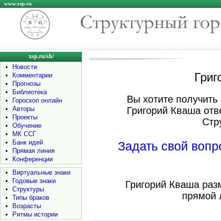
www.xsp.ru
xsp.ru/sh/
•
Новости
Григ
•
Комментарии
•
Прогнозы
•
Библиотека
Вы хотите получить 
•
Гороскоп онлайн
•
Авторы
Григорий Кваша отв
•
Проекты
Стр
•
Обучение
•
МК ССГ
•
Банк идей
Задать свой воп
•
Прямая линия
•
Конференции
•
Виртуальные знаки
•
Годовые знаки
Григорий Кваша раз
•
Структуры
прямой 
•
Типы браков
•
Возрасты
•
Ритмы истории