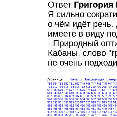
Ответ
Григория
Я сильно сократи
о чём идёт речь.
имеете в виду п
- Природный опт
Кабаны, слово "г
не очень подходит
Страницы:
Начало
Предыдущая
След
755
754
753
752
751
750
749
748
747
746
745
744
74
718
717
716
715
714
713
712
711
710
709
708
707
70
681
680
679
678
677
676
675
674
673
672
671
670
66
644
643
642
641
640
639
638
637
636
635
634
633
63
607
606
605
604
603
602
601
600
599
598
597
596
59
570
569
568
567
566
565
564
563
562
561
560
559
55
533
532
531
530
529
528
527
526
525
524
523
522
52
496
495
494
493
492
491
490
489
488
487
486
485
48
459
458
457
456
455
454
453
452
451
450
449
448
44
422
421
420
419
418
417
416
415
414
413
412
411
41
385
384
383
382
381
380
379
378
377
376
375
374
37