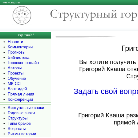
www.xsp.ru
xsp.ru/sh/
•
Новости
Григ
•
Комментарии
•
Прогнозы
•
Библиотека
Вы хотите получить 
•
Гороскоп онлайн
•
Авторы
Григорий Кваша отв
•
Проекты
Стр
•
Обучение
•
МК ССГ
•
Банк идей
Задать свой воп
•
Прямая линия
•
Конференции
•
Виртуальные знаки
•
Годовые знаки
Григорий Кваша раз
•
Структуры
прямой 
•
Типы браков
•
Возрасты
•
Ритмы истории