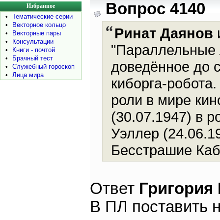
Вопрос 4140
Избранное
•
Тематические серии
•
Векторное кольцо
Ринат Даянов
и
•
Векторные пары
•
Консультации
"Параллельные 
•
Книги - почтой
•
Брачный тест
доведённое до с
•
Служебный гороскоп
•
Лица мира
киборга-робота.
роли в мире кин
(30.07.1947) в 
Уэллер (24.06.1
Бесстрашие Каб
Ответ
Григория
В ПЛ поставить н