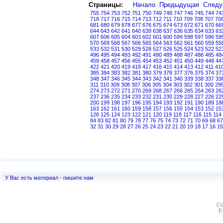
Страницы:
Начало
Предыдущая
След
755
754
753
752
751
750
749
748
747
746
745
744
74
718
717
716
715
714
713
712
711
710
709
708
707
70
681
680
679
678
677
676
675
674
673
672
671
670
66
644
643
642
641
640
639
638
637
636
635
634
633
63
607
606
605
604
603
602
601
600
599
598
597
596
59
570
569
568
567
566
565
564
563
562
561
560
559
55
533
532
531
530
529
528
527
526
525
524
523
522
52
496
495
494
493
492
491
490
489
488
487
486
485
48
459
458
457
456
455
454
453
452
451
450
449
448
44
422
421
420
419
418
417
416
415
414
413
412
411
41
385
384
383
382
381
380
379
378
377
376
375
374
37
348
347
346
345
344
343
342
341
340
339
338
337
33
311
310
309
308
307
306
305
304
303
302
301
300
29
274
273
272
271
270
269
268
267
266
265
264
263
26
237
236
235
234
233
232
231
230
229
228
227
226
22
200
199
198
197
196
195
194
193
192
191
190
189
18
163
162
161
160
159
158
157
156
155
154
153
152
15
126
125
124
123
122
121
120
119
118
117
116
115
114
84
83
82
81
80
79
78
77
76
75
74
73
72
71
70
69
68
67
32
31
30
29
28
27
26
25
24
23
22
21
20
19
18
17
16
15
У Вас есть материал - пишите нам
Co
E