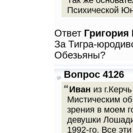
Психической Юн
Ответ
Григория
За Тигра-юродиво
Обезьяны?
Вопрос 4126
Иван
из г.Керчь
Мистическим обр
зрения в моем г
девушки Лошади
1992-го. Все эт