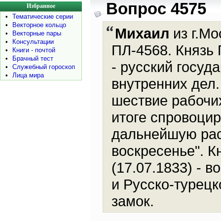
Вопрос 4575
Избранное
•
Тематические серии
•
Векторное кольцо
Михаил
из г.Мо
•
Векторные пары
•
Консультации
ПЛ-4568. Князь 
•
Книги - почтой
•
Брачный тест
- русский госуд
•
Служебный гороскоп
•
Лица мира
внутренних дел.
шествие рабочих
итоге спровоцир
дальнейшую рас
воскресенье". 
(17.07.1833) - 
и Русско-турецк
замок.