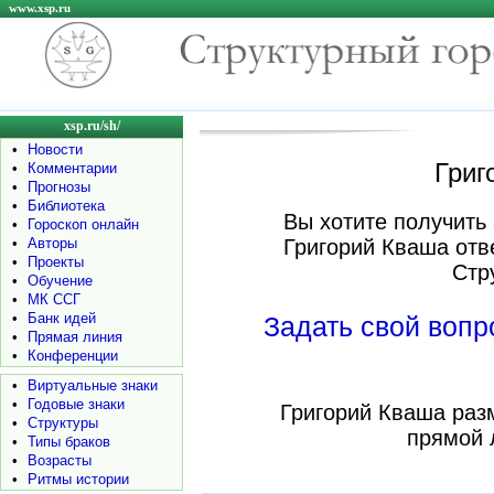
www.xsp.ru
xsp.ru/sh/
•
Новости
Григ
•
Комментарии
•
Прогнозы
•
Библиотека
Вы хотите получить 
•
Гороскоп онлайн
•
Авторы
Григорий Кваша отв
•
Проекты
Стр
•
Обучение
•
МК ССГ
•
Банк идей
Задать свой воп
•
Прямая линия
•
Конференции
•
Виртуальные знаки
•
Годовые знаки
Григорий Кваша раз
•
Структуры
прямой 
•
Типы браков
•
Возрасты
•
Ритмы истории