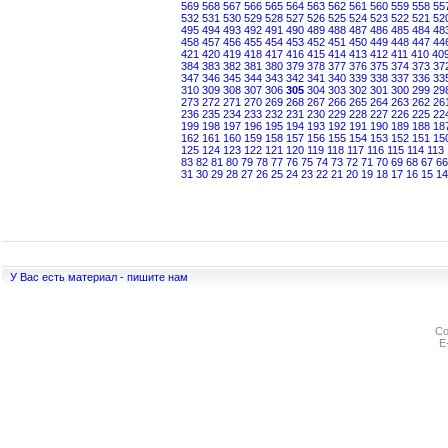
569
568
567
566
565
564
563
562
561
560
559
558
55
532
531
530
529
528
527
526
525
524
523
522
521
52
495
494
493
492
491
490
489
488
487
486
485
484
48
458
457
456
455
454
453
452
451
450
449
448
447
44
421
420
419
418
417
416
415
414
413
412
411
410
40
384
383
382
381
380
379
378
377
376
375
374
373
37
347
346
345
344
343
342
341
340
339
338
337
336
33
310
309
308
307
306
305
304
303
302
301
300
299
29
273
272
271
270
269
268
267
266
265
264
263
262
26
236
235
234
233
232
231
230
229
228
227
226
225
22
199
198
197
196
195
194
193
192
191
190
189
188
18
162
161
160
159
158
157
156
155
154
153
152
151
15
125
124
123
122
121
120
119
118
117
116
115
114
113
83
82
81
80
79
78
77
76
75
74
73
72
71
70
69
68
67
66
31
30
29
28
27
26
25
24
23
22
21
20
19
18
17
16
15
14
У Вас есть материал - пишите нам
Co
E