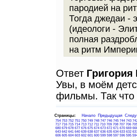
пародией на ри
Тогда джедаи - 
(идеологи - Эли
полная раздробл
на ритм Империи
Ответ
Григория
Увы, в моём дет
фильмы. Так что 
Страницы:
Начало
Предыдущая
След
754
753
752
751
750
749
748
747
746
745
744
743
74
717
716
715
714
713
712
711
710
709
708
707
706
70
680
679
678
677
676
675
674
673
672
671
670
669
66
643
642
641
640
639
638
637
636
635
634
633
632
63
606
605
604
603
602
601
600
599
598
597
596
595
59