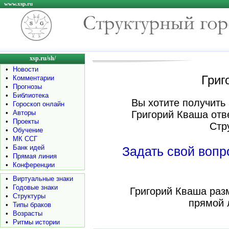
www.xsp.ru
xsp.ru/sh/
•
Новости
Григ
•
Комментарии
•
Прогнозы
•
Библиотека
Вы хотите получить 
•
Гороскоп онлайн
•
Авторы
Григорий Кваша отв
•
Проекты
Стр
•
Обучение
•
МК ССГ
•
Банк идей
Задать свой воп
•
Прямая линия
•
Конференции
•
Виртуальные знаки
•
Годовые знаки
Григорий Кваша раз
•
Структуры
прямой 
•
Типы браков
•
Возрасты
•
Ритмы истории