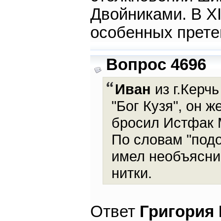
Двойниками. В XI
особенных прете
Вопрос 4696
Иван
из г.Керчь
"Бог Кузя", он ж
бросил Истфак М
По словам "под
имел необъясни
нитки.
Ответ
Григория