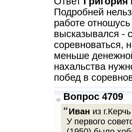
Ответ
Григория
Подробней нельзя
работе отношусь 
высказывался - 
соревноваться, 
меньше денежной
нахальства нужно
побед в соревно
Вопрос 4709
Иван
из г.Керчь
У первого сове
(1950) было хоб