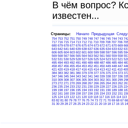
В чём вопрос? Кс
известен...
Страницы:
Начало
Предыдущая
След
754
753
752
751
750
749
748
747
746
745
744
743
74
717
716
715
714
713
712
711
710
709
708
707
706
70
680
679
678
677
676
675
674
673
672
671
670
669
66
643
642
641
640
639
638
637
636
635
634
633
632
63
606
605
604
603
602
601
600
599
598
597
596
595
59
569
568
567
566
565
564
563
562
561
560
559
558
55
532
531
530
529
528
527
526
525
524
523
522
521
52
495
494
493
492
491
490
489
488
487
486
485
484
48
458
457
456
455
454
453
452
451
450
449
448
447
44
421
420
419
418
417
416
415
414
413
412
411
410
40
384
383
382
381
380
379
378
377
376
375
374
373
37
347
346
345
344
343
342
341
340
339
338
337
336
33
310
309
308
307
306
305
304
303
302
301
300
299
29
273
272
271
270
269
268
267
266
265
264
263
262
26
236
235
234
233
232
231
230
229
228
227
226
225
22
199
198
197
196
195
194
193
192
191
190
189
188
18
162
161
160
159
158
157
156
155
154
153
152
151
15
125
124
123
122
121
120
119
118
117
116
115
114
113
83
82
81
80
79
78
77
76
75
74
73
72
71
70
69
68
67
66
31
30
29
28
27
26
25
24
23
22
21
20
19
18
17
16
15
14