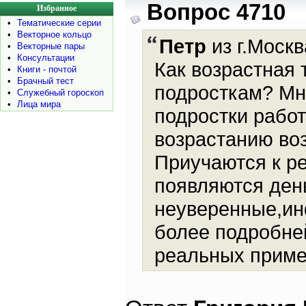
Вопрос 4710
Избранное
•
Тематические серии
•
Векторное кольцо
Петр
из г.Москв
•
Векторные пары
•
Консультации
Как возрастная
•
Книги - почтой
•
Брачный тест
подросткам? Мн
•
Служебный гороскоп
•
Лица мира
подростки работ
возрастанию воз
Приучаются к р
появляются день
неуверенные,ин
более подробней
реальных приме