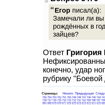
Егор
писал(а):
Замечали ли вы 
рождённых в год
зайцев?
Ответ
Григория
Нефиксированный
конечно, удар но
рубрику "Боевой 
Страницы:
Начало
Предыдущая
След
755
754
753
752
751
750
749
748
747
746
745
744
74
718
717
716
715
714
713
712
711
710
709
708
707
70
681
680
679
678
677
676
675
674
673
672
671
670
66