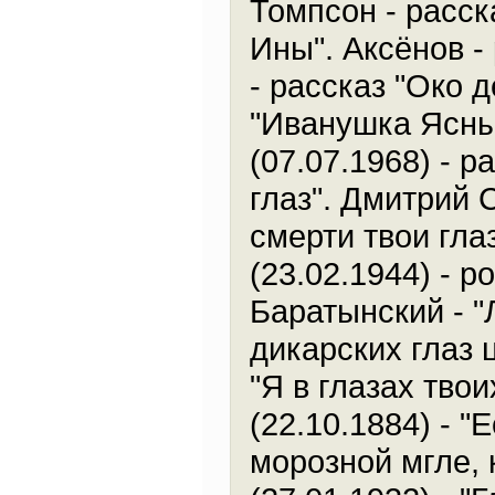
Томпсон - расск
Ины". Аксёнов -
- рассказ "Око 
"Иванушка Ясн
(07.07.1968) - р
глаз". Дмитрий 
смерти твои гла
(23.02.1944) - р
Баратынский - "
дикарских глаз 
"Я в глазах тво
(22.10.1884) - "Е
морозной мгле, 