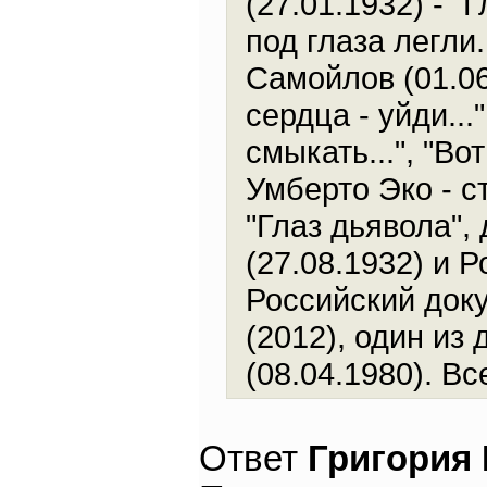
(27.01.1932) - "
под глаза легли.
Самойлов (01.06.
сердца - уйди...
смыкать...", "Во
Умберто Эко - с
"Глаз дьявола",
(27.08.1932) и 
Российский док
(2012), один из
(08.04.1980). Вс
Ответ
Григория