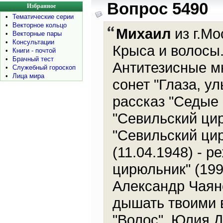
Вопрос 5490
Избранное
•
Тематические серии
•
Векторное кольцо
Михаил
из г.Мо
•
Векторные пары
•
Консультации
Крыса и волосы.
•
Книги - почтой
•
Брачный тест
Антитезисные м
•
Служебный гороскоп
•
Лица мира
сонет "Глаза, ул
рассказ "Седые 
"Севильский цир
"Севильский ци
(11.04.1948) - 
цирюльник" (199
Александр Чаяно
дышать твоими в
"Волос", Юлия Д