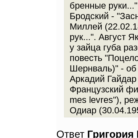
бренные руки..."
Бродский - "Зас
Миллей (22.02.1
рук...". Август 
у зайца губа раз
повесть "Поцел
Шернваль)" - об
Аркадий Гайдар 
Французский фил
mes levres"), р
Одиар (30.04.19
Ответ
Григория