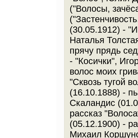
("Волосы, зачёса
("Застенчивость
(30.05.1912) - "
Наталья Толстая
прячу прядь сед
- "Косички", Иго
волос моих грива.
"Сквозь тугой в
(16.10.1888) - п
Скаландис (01.0
рассказ "Волос
(05.12.1900) - 
Михаил Коршунов