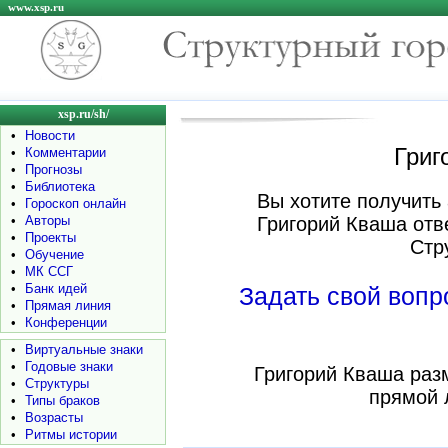
www.xsp.ru
xsp.ru/sh/
•
Новости
Григ
•
Комментарии
•
Прогнозы
•
Библиотека
Вы хотите получить 
•
Гороскоп онлайн
•
Авторы
Григорий Кваша отв
•
Проекты
Стр
•
Обучение
•
МК ССГ
•
Банк идей
Задать свой воп
•
Прямая линия
•
Конференции
•
Виртуальные знаки
•
Годовые знаки
Григорий Кваша раз
•
Структуры
прямой 
•
Типы браков
•
Возрасты
•
Ритмы истории