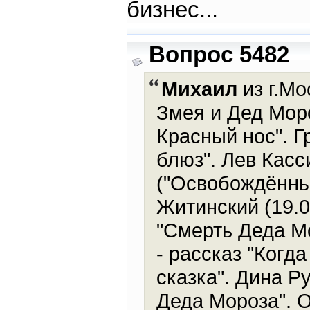
бизнес...
Вопрос 5482
Михаил
из г.Мо
Змея и Дед Моро
Красный нос". Г
блюз". Лев Касс
("Освобождённы
Житинский (19.0
"Смерть Деда Мо
- рассказ "Когд
сказка". Дина Ру
Деда Мороза". О