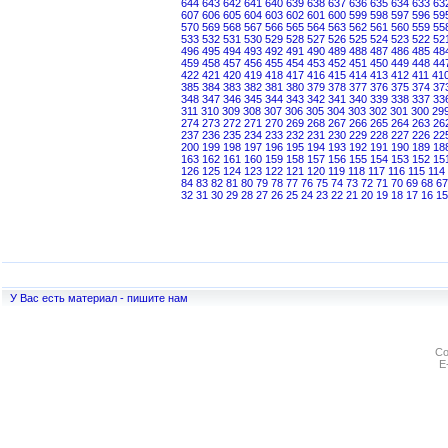
644
643
642
641
640
639
638
637
636
635
634
633
63
607
606
605
604
603
602
601
600
599
598
597
596
59
570
569
568
567
566
565
564
563
562
561
560
559
55
533
532
531
530
529
528
527
526
525
524
523
522
52
496
495
494
493
492
491
490
489
488
487
486
485
48
459
458
457
456
455
454
453
452
451
450
449
448
44
422
421
420
419
418
417
416
415
414
413
412
411
41
385
384
383
382
381
380
379
378
377
376
375
374
37
348
347
346
345
344
343
342
341
340
339
338
337
33
311
310
309
308
307
306
305
304
303
302
301
300
29
274
273
272
271
270
269
268
267
266
265
264
263
26
237
236
235
234
233
232
231
230
229
228
227
226
22
200
199
198
197
196
195
194
193
192
191
190
189
18
163
162
161
160
159
158
157
156
155
154
153
152
15
126
125
124
123
122
121
120
119
118
117
116
115
114
84
83
82
81
80
79
78
77
76
75
74
73
72
71
70
69
68
67
32
31
30
29
28
27
26
25
24
23
22
21
20
19
18
17
16
15
У Вас есть материал - пишите нам
Co
E