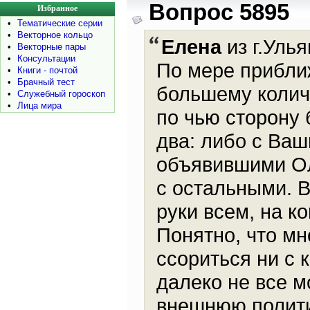
Вопрос 5895
Избранное
•
Тематические серии
•
Векторное кольцо
Елена
из г.Улья
•
Векторные пары
•
Консультации
По мере прибли
•
Книги - почтой
•
Брачный тест
большему колич
•
Служебный гороскоп
•
Лица мира
по чью сторону 
два: либо с Ваш
объявившими Ол
с остальными. 
руки всем, на к
Понятно, что мн
ссориться ни с 
далеко не все м
внешнюю полити