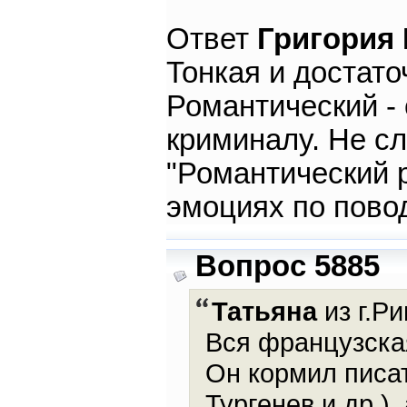
Ответ
Григория
Тонкая и достато
Романтический -
криминалу. Не сл
"Романтический р
эмоциях по пово
Вопрос 5885
Татьяна
из г.Ри
Вся французская
Он кормил писат
Тургенев и др.)