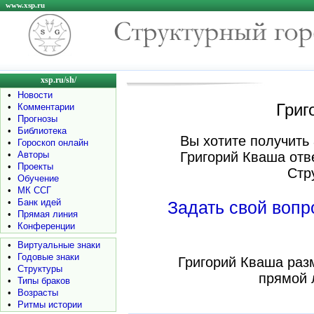
www.xsp.ru
xsp.ru/sh/
•
Новости
Григ
•
Комментарии
•
Прогнозы
•
Библиотека
Вы хотите получить 
•
Гороскоп онлайн
•
Авторы
Григорий Кваша отв
•
Проекты
Стр
•
Обучение
•
МК ССГ
•
Банк идей
Задать свой воп
•
Прямая линия
•
Конференции
•
Виртуальные знаки
•
Годовые знаки
Григорий Кваша раз
•
Структуры
прямой 
•
Типы браков
•
Возрасты
•
Ритмы истории