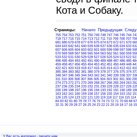
Кота и Собаку.
Страницы:
Начало
Предыдущая
След
755
754
753
752
751
750
749
748
747
746
745
744
74
718
717
716
715
714
713
712
711
710
709
708
707
70
681
680
679
678
677
676
675
674
673
672
671
670
66
644
643
642
641
640
639
638
637
636
635
634
633
63
607
606
605
604
603
602
601
600
599
598
597
596
59
570
569
568
567
566
565
564
563
562
561
560
559
55
533
532
531
530
529
528
527
526
525
524
523
522
52
496
495
494
493
492
491
490
489
488
487
486
485
48
459
458
457
456
455
454
453
452
451
450
449
448
44
422
421
420
419
418
417
416
415
414
413
412
411
41
385
384
383
382
381
380
379
378
377
376
375
374
37
348
347
346
345
344
343
342
341
340
339
338
337
33
311
310
309
308
307
306
305
304
303
302
301
300
29
274
273
272
271
270
269
268
267
266
265
264
263
26
237
236
235
234
233
232
231
230
229
228
227
226
22
200
199
198
197
196
195
194
193
192
191
190
189
18
163
162
161
160
159
158
157
156
155
154
153
152
15
126
125
124
123
122
121
120
119
118
117
116
115
114
84
83
82
81
80
79
78
77
76
75
74
73
72
71
70
69
68
67
32
31
30
29
28
27
26
25
24
23
22
21
20
19
18
17
16
15
У Вас есть материал - пишите нам