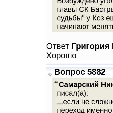
Возбуждено угол
главы СК Бастры
судьбы" у Коз е
начинают менять
Ответ
Григория
Хорошо
Вопрос 5882
Самарский Ни
писал(а):
...если не слож
переход именно 