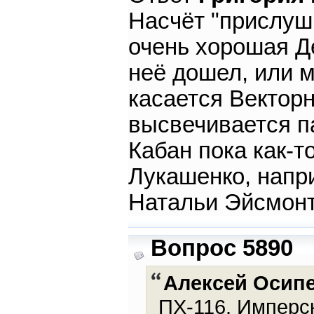
Насчёт "прислуши
очень хорошая Д
неё дошел, или м
касается Векторн
высвечивается па
Кабан пока как-т
Лукашенко, напр
Натальи Эйсмонт 
Вопрос 5890
Алексей Осип
ПХ-116. Имперск