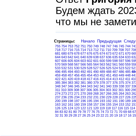
Будем ждать 2023
что мы не замети
Страницы:
Начало
Предыдущая
След
755
754
753
752
751
750
749
748
747
746
745
744
74
718
717
716
715
714
713
712
711
710
709
708
707
70
681
680
679
678
677
676
675
674
673
672
671
670
66
644
643
642
641
640
639
638
637
636
635
634
633
63
607
606
605
604
603
602
601
600
599
598
597
596
59
570
569
568
567
566
565
564
563
562
561
560
559
55
533
532
531
530
529
528
527
526
525
524
523
522
52
496
495
494
493
492
491
490
489
488
487
486
485
48
459
458
457
456
455
454
453
452
451
450
449
448
44
422
421
420
419
418
417
416
415
414
413
412
411
41
385
384
383
382
381
380
379
378
377
376
375
374
37
348
347
346
345
344
343
342
341
340
339
338
337
33
311
310
309
308
307
306
305
304
303
302
301
300
29
274
273
272
271
270
269
268
267
266
265
264
263
26
237
236
235
234
233
232
231
230
229
228
227
226
22
200
199
198
197
196
195
194
193
192
191
190
189
18
163
162
161
160
159
158
157
156
155
154
153
152
15
126
125
124
123
122
121
120
119
118
117
116
115
114
84
83
82
81
80
79
78
77
76
75
74
73
72
71
70
69
68
67
32
31
30
29
28
27
26
25
24
23
22
21
20
19
18
17
16
15