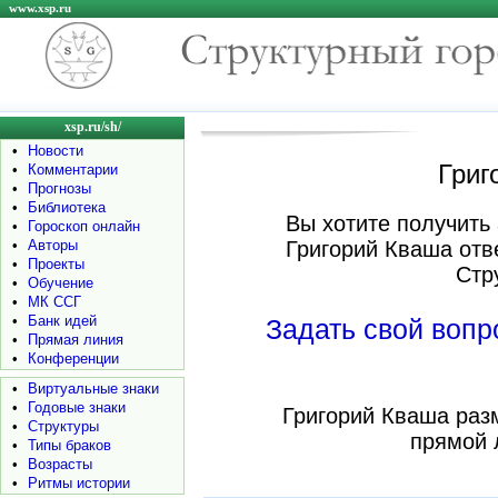
www.xsp.ru
xsp.ru/sh/
•
Новости
Григ
•
Комментарии
•
Прогнозы
•
Библиотека
Вы хотите получить 
•
Гороскоп онлайн
•
Авторы
Григорий Кваша отв
•
Проекты
Стр
•
Обучение
•
МК ССГ
•
Банк идей
Задать свой воп
•
Прямая линия
•
Конференции
•
Виртуальные знаки
•
Годовые знаки
Григорий Кваша раз
•
Структуры
прямой 
•
Типы браков
•
Возрасты
•
Ритмы истории