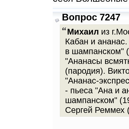
Вопрос 7247
Михаил
из г.Мо
Кабан и ананас.
в шампанском" (
"Ананасы всмятк
(пародия). Викт
"Ананас-экспрес
- пьеса "Ана и 
шампанском" (19
Сергей Реммех (