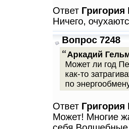
Ответ
Григория
Ничего, очухаются
Вопрос 7248
Аркадий Гель
Может ли год П
как-то затрагив
по энергообмен
Ответ
Григория
Может! Многие ж
себя Волшебные 