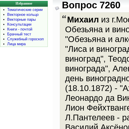
Вопрос 7260
Избранное
•
Тематические серии
•
Векторное кольцо
Михаил
из г.Мо
•
Векторные пары
•
Консультации
Обезьяна и вино
•
Книги - почтой
•
Брачный тест
"Обезьяна и алк
•
Служебный гороскоп
•
Лица мира
"Лиса и виногра
виноград", Теодо
винограда", Але
день виноградно
(18.10.1872) - "
Леонардо да Вин
Лион Фейхтванге
Л.Пантелеев - р
Василий Аксёнов