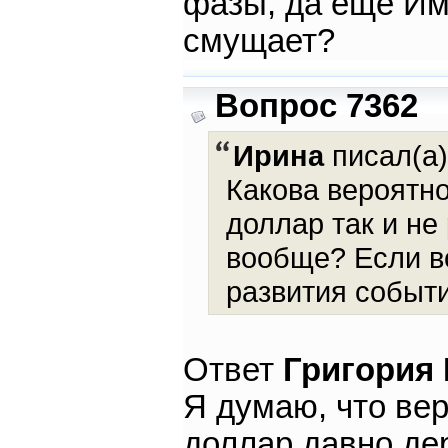
фазы, да ещё Им
смущает?
Вопрос 7362
Ирина
писал(а)
Какова вероятно
доллар так и не 
вообще? Если вс
развития событ
Ответ
Григория
Я думаю, что вер
доллар давно дер