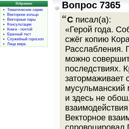
Вопрос 7365
Избранное
•
Тематические серии
•
Векторное кольцо
C
писал(а):
•
Векторные пары
•
Консультации
«Герой года. Со
•
Книги - почтой
•
Брачный тест
сжёг копию Кора
•
Служебный гороскоп
•
Лица мира
Расслабления. Г
можно совершит
последствиях. 
затормаживает с
мусульманский м
и здесь не обош
взаимодействия
Векторное взаим
спровоцировал 