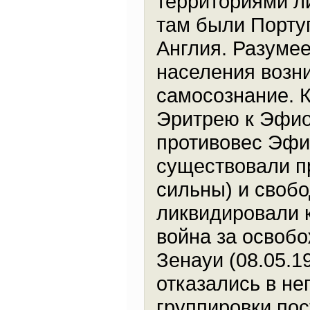
территориями л
там были Португ
Англия. Разумее
населения возн
самосознание. 
Эритрею к Эфио
противовес Эфи
существовали п
сильны) и свобо
ликвидировали 
война за освоб
Зенауи (08.05.
отказались в не
группировки пос