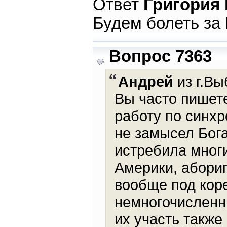
Ответ
Григория
Будем болеть за
Вопрос 7363
Андрей
из г.Вы
Вы часто пишет
работу по синхр
не замысел Бог
истребила мног
Америки, абори
вообще под кор
немногочисленны
их участь также