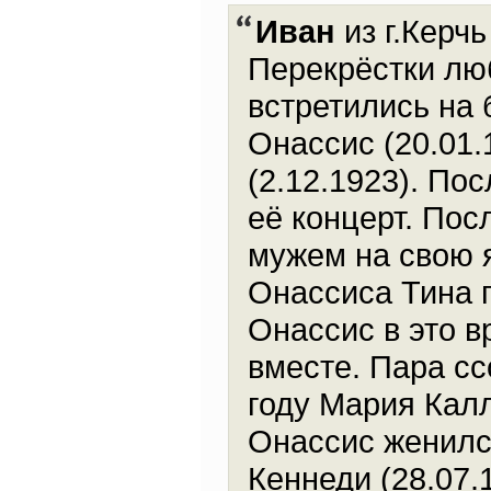
Иван
из г.Керчь
Перекрёстки люб
встретились на
Онассис (20.01.
(2.12.1923). По
её концерт. Пос
мужем на свою я
Онассиса Тина п
Онассис в это в
вместе. Пара сс
году Мария Калл
Онассис женилс
Кеннеди (28.07.