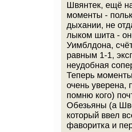
Швянтек, ещё н
моменты - польк
дыхании, не отд
лыком шита - о
Уимблдона, счё
равным 1-1, экс
неудобная сопе
Теперь моменты 
очень уверена, 
помню кого) поч
Обезьяны (а Шве
который ввел вс
фаворитка и пер