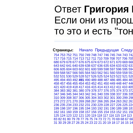
Ответ
Григория
Если они из про
то это и есть "то
Страницы:
Начало
Предыдущая
След
754
753
752
751
750
749
748
747
746
745
744
743
74
717
716
715
714
713
712
711
710
709
708
707
706
70
680
679
678
677
676
675
674
673
672
671
670
669
66
643
642
641
640
639
638
637
636
635
634
633
632
63
606
605
604
603
602
601
600
599
598
597
596
595
59
569
568
567
566
565
564
563
562
561
560
559
558
55
532
531
530
529
528
527
526
525
524
523
522
521
52
495
494
493
492
491
490
489
488
487
486
485
484
48
458
457
456
455
454
453
452
451
450
449
448
447
44
421
420
419
418
417
416
415
414
413
412
411
410
40
384
383
382
381
380
379
378
377
376
375
374
373
37
347
346
345
344
343
342
341
340
339
338
337
336
33
310
309
308
307
306
305
304
303
302
301
300
299
29
273
272
271
270
269
268
267
266
265
264
263
262
26
236
235
234
233
232
231
230
229
228
227
226
225
22
199
198
197
196
195
194
193
192
191
190
189
188
18
162
161
160
159
158
157
156
155
154
153
152
151
15
125
124
123
122
121
120
119
118
117
116
115
114
113
83
82
81
80
79
78
77
76
75
74
73
72
71
70
69
68
67
66
31
30
29
28
27
26
25
24
23
22
21
20
19
18
17
16
15
14