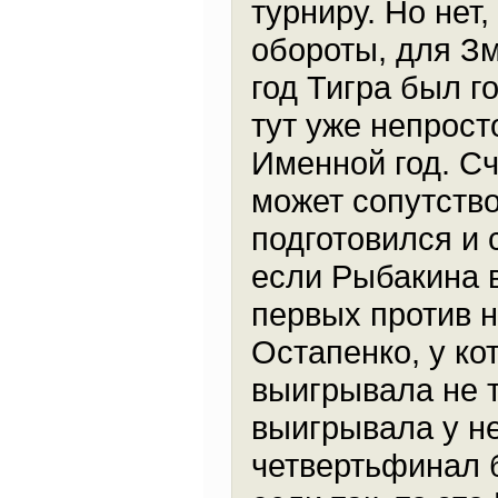
турниру. Но нет,
обороты, для З
год Тигра был г
тут уже непросто
Именной год. С
может сопутство
подготовился и 
если Рыбакина в
первых против н
Остапенко, у ко
выигрывала не т
выигрывала у не
четвертьфинал б