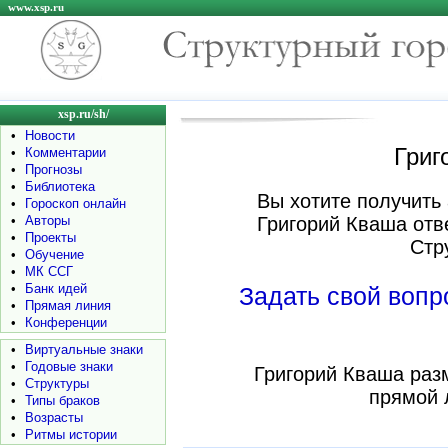
www.xsp.ru
xsp.ru/sh/
•
Новости
Григ
•
Комментарии
•
Прогнозы
•
Библиотека
Вы хотите получить 
•
Гороскоп онлайн
•
Авторы
Григорий Кваша отв
•
Проекты
Стр
•
Обучение
•
МК ССГ
•
Банк идей
Задать свой воп
•
Прямая линия
•
Конференции
•
Виртуальные знаки
•
Годовые знаки
Григорий Кваша раз
•
Структуры
прямой 
•
Типы браков
•
Возрасты
•
Ритмы истории