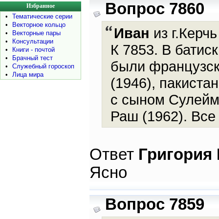
Вопрос 7860
Избранное
•
Тематические серии
•
Векторное кольцо
Иван
из г.Керчь
•
Векторные пары
•
Консультации
К 7853. В батис
•
Книги - почтой
•
Брачный тест
были французск
•
Служебный гороскоп
•
Лица мира
(1946), пакиста
с сыном Сулейм
Раш (1962). Вс
Ответ
Григория
Ясно
Вопрос 7859