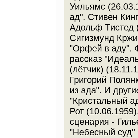
Уильямс (26.03.
ад". Стивен Кинг
Адольф Тистед (
Сигизмунд Кржиж
"Орфей в аду". 
рассказ "Идеал
(лётчик) (18.11.
Григорий Полянк
из ада". И друг
"Кристальный ад
Рот (10.06.1959)
сценария - Гиль
"Небесный суд" 