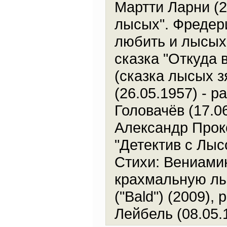
Мартти Ларни (2
лысых". Фредери
любить и лысых!
сказка "Откуда 
(сказка лысых з
(26.05.1957) - р
Головачёв (17.06
Александр Проко
"Детектив с Лыс
Стихи: Вениамин
крахмальную лыс
("Bald") (2009),
Лейбель (08.05.