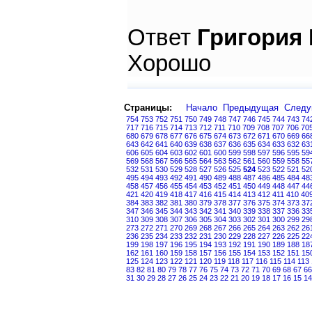
Ответ
Григория
Хорошо
Страницы:
Начало
Предыдущая
След
754
753
752
751
750
749
748
747
746
745
744
743
74
717
716
715
714
713
712
711
710
709
708
707
706
70
680
679
678
677
676
675
674
673
672
671
670
669
66
643
642
641
640
639
638
637
636
635
634
633
632
63
606
605
604
603
602
601
600
599
598
597
596
595
59
569
568
567
566
565
564
563
562
561
560
559
558
55
532
531
530
529
528
527
526
525
524
523
522
521
52
495
494
493
492
491
490
489
488
487
486
485
484
48
458
457
456
455
454
453
452
451
450
449
448
447
44
421
420
419
418
417
416
415
414
413
412
411
410
40
384
383
382
381
380
379
378
377
376
375
374
373
37
347
346
345
344
343
342
341
340
339
338
337
336
33
310
309
308
307
306
305
304
303
302
301
300
299
29
273
272
271
270
269
268
267
266
265
264
263
262
26
236
235
234
233
232
231
230
229
228
227
226
225
22
199
198
197
196
195
194
193
192
191
190
189
188
18
162
161
160
159
158
157
156
155
154
153
152
151
15
125
124
123
122
121
120
119
118
117
116
115
114
113
83
82
81
80
79
78
77
76
75
74
73
72
71
70
69
68
67
66
31
30
29
28
27
26
25
24
23
22
21
20
19
18
17
16
15
14