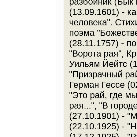
разбойник (Бык 
(13.09.1601) - к
человека". Стихи
поэма "Божеств
(28.11.1757) - п
"Ворота рая", К
Уильям Йейтс (13
"Призрачный рай
Герман Гессе (02
"Это рай, где мы
рая...", "В горо
(27.10.1901) - "
(22.10.1925) - 
(17.12.1925) - "