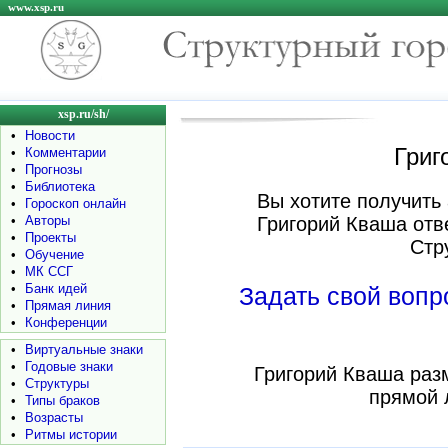
www.xsp.ru
xsp.ru/sh/
•
Новости
Григ
•
Комментарии
•
Прогнозы
•
Библиотека
Вы хотите получить 
•
Гороскоп онлайн
•
Авторы
Григорий Кваша отв
•
Проекты
Стр
•
Обучение
•
МК ССГ
•
Банк идей
Задать свой воп
•
Прямая линия
•
Конференции
•
Виртуальные знаки
•
Годовые знаки
Григорий Кваша раз
•
Структуры
прямой 
•
Типы браков
•
Возрасты
•
Ритмы истории