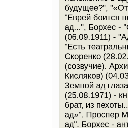
будущее?", "«От
"Еврей боится п
ад...", Борхес -
(06.09.1911) - "
"Есть театральн
Скоренко (28.02.
(созвучие). Арх
Кисляков) (04.03
Земной ад глаз
(25.08.1971) - к
брат, из пехоты.
ад»". Проспер М
ад". Борхес - ан