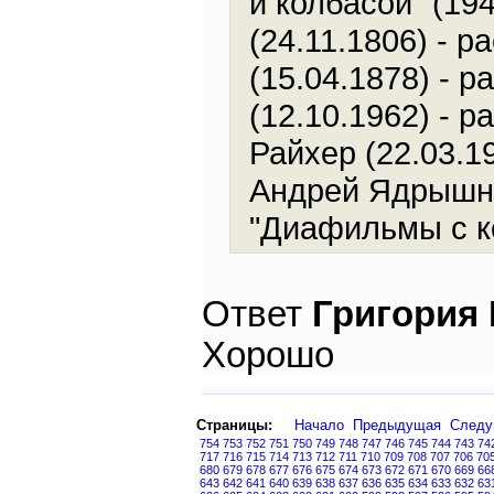
и колбасой" (19
(24.11.1806) - р
(15.04.1878) - 
(12.10.1962) - 
Райхер (22.03.19
Андрей Ядрышник
"Диафильмы с к
Ответ
Григория
Хорошо
Страницы:
Начало
Предыдущая
След
754
753
752
751
750
749
748
747
746
745
744
743
74
717
716
715
714
713
712
711
710
709
708
707
706
70
680
679
678
677
676
675
674
673
672
671
670
669
66
643
642
641
640
639
638
637
636
635
634
633
632
63