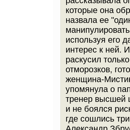
рассказывала оп
которые она обр
назвала ее "оди
манипулировать
используя его 
интерес к ней. 
раскусил только
отморозков, гот
женщина-Мистик
упомянула о пап
тренер высшей 
и не боялся рис
где сошлись тр
Александр Збру