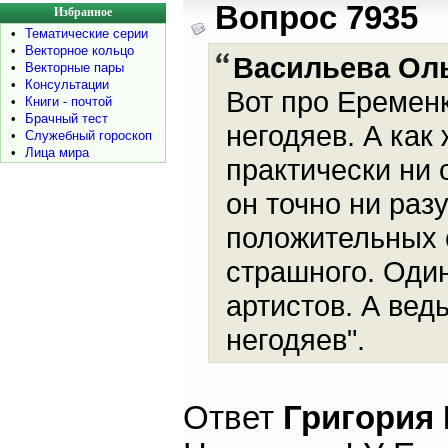
Вопрос 7935
Избранное
•
Тематические серии
•
Векторное кольцо
Васильева Ол
•
Векторные пары
•
Консультации
Вот про Еременк
•
Книги - почтой
•
Брачный тест
негодяев. А как 
•
Служебный гороскоп
•
Лица мира
практически ни 
он точно ни раз
положительных 
страшного. Оди
артистов. А вед
негодяев".
Ответ
Григория