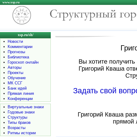
www.xsp.ru
xsp.ru/sh/
•
Новости
Григ
•
Комментарии
•
Прогнозы
•
Библиотека
Вы хотите получить 
•
Гороскоп онлайн
•
Авторы
Григорий Кваша отв
•
Проекты
Стр
•
Обучение
•
МК ССГ
•
Банк идей
Задать свой воп
•
Прямая линия
•
Конференции
•
Виртуальные знаки
•
Годовые знаки
Григорий Кваша раз
•
Структуры
прямой 
•
Типы браков
•
Возрасты
•
Ритмы истории