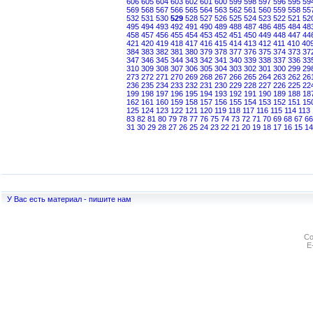
606
605
604
603
602
601
600
599
598
597
596
595
59
569
568
567
566
565
564
563
562
561
560
559
558
55
532
531
530
529
528
527
526
525
524
523
522
521
52
495
494
493
492
491
490
489
488
487
486
485
484
48
458
457
456
455
454
453
452
451
450
449
448
447
44
421
420
419
418
417
416
415
414
413
412
411
410
40
384
383
382
381
380
379
378
377
376
375
374
373
37
347
346
345
344
343
342
341
340
339
338
337
336
33
310
309
308
307
306
305
304
303
302
301
300
299
29
273
272
271
270
269
268
267
266
265
264
263
262
26
236
235
234
233
232
231
230
229
228
227
226
225
22
199
198
197
196
195
194
193
192
191
190
189
188
18
162
161
160
159
158
157
156
155
154
153
152
151
15
125
124
123
122
121
120
119
118
117
116
115
114
113
83
82
81
80
79
78
77
76
75
74
73
72
71
70
69
68
67
66
31
30
29
28
27
26
25
24
23
22
21
20
19
18
17
16
15
14
У Вас есть материал - пишите нам
Co
E