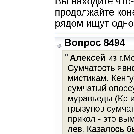
Вы находите что-
продолжайте коне
рядом ищут одно,
Вопрос 8494
Алексей
из г.М
Сумчатость явно
мистикам. Кенгур
сумчатый опоссу
муравьеды (Кр и
грызунов сумчат
прикол - это в
лев. Казалось б