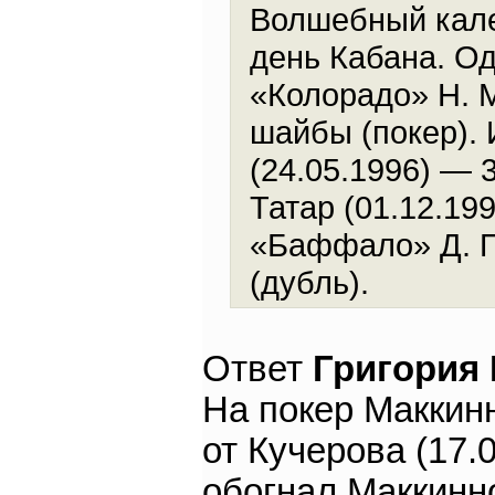
Волшебный кале
день Кабана. О
«Колорадо» Н. М
шайбы (покер). 
(24.05.1996) — 
Татар (01.12.19
«Баффало» Д. П
(дубль).
Ответ
Григория
На покер Маккин
от Кучерова (17.
обогнал Маккинн