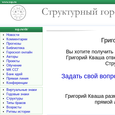
www.xsp.ru
xsp.ru/sh/
•
Новости
Григ
•
Комментарии
•
Прогнозы
•
Библиотека
Вы хотите получить 
•
Гороскоп онлайн
•
Авторы
Григорий Кваша отв
•
Проекты
Стр
•
Обучение
•
МК ССГ
•
Банк идей
Задать свой воп
•
Прямая линия
•
Конференции
•
Виртуальные знаки
•
Годовые знаки
Григорий Кваша раз
•
Структуры
прямой 
•
Типы браков
•
Возрасты
•
Ритмы истории