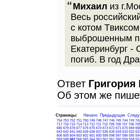
Михаил
из г.Мо
Весь российски
с котом Твиксом
выброшенным пр
Екатеринбург - 
погиб. В год Дра
Ответ
Григория
Об этом же пише
Страницы:
Начало
Предыдущая
След
754
753
752
751
750
749
748
747
746
745
744
743
74
717
716
715
714
713
712
711
710
709
708
707
706
70
680
679
678
677
676
675
674
673
672
671
670
669
66
643
642
641
640
639
638
637
636
635
634
633
632
63
606
605
604
603
602
601
600
599
598
597
596
595
59
569
568
567
566
565
564
563
562
561
560
559
558
55