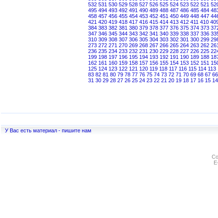
532
531
530
529
528
527
526
525
524
523
522
521
52
495
494
493
492
491
490
489
488
487
486
485
484
48
458
457
456
455
454
453
452
451
450
449
448
447
44
421
420
419
418
417
416
415
414
413
412
411
410
40
384
383
382
381
380
379
378
377
376
375
374
373
37
347
346
345
344
343
342
341
340
339
338
337
336
33
310
309
308
307
306
305
304
303
302
301
300
299
29
273
272
271
270
269
268
267
266
265
264
263
262
26
236
235
234
233
232
231
230
229
228
227
226
225
22
199
198
197
196
195
194
193
192
191
190
189
188
18
162
161
160
159
158
157
156
155
154
153
152
151
15
125
124
123
122
121
120
119
118
117
116
115
114
113
83
82
81
80
79
78
77
76
75
74
73
72
71
70
69
68
67
66
31
30
29
28
27
26
25
24
23
22
21
20
19
18
17
16
15
14
У Вас есть материал - пишите нам
Co
E