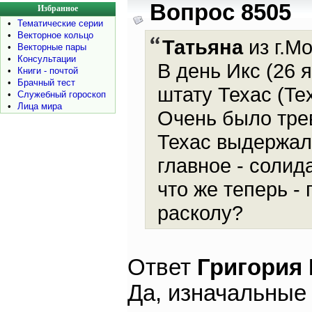
Вопрос 8505
Избранное
•
Тематические серии
•
Векторное кольцо
Татьяна
из г.М
•
Векторные пары
•
Консультации
В день Икс (26 
•
Книги - почтой
•
Брачный тест
штату Техас (Tex
•
Служебный гороскоп
•
Лица мира
Очень было трев
Техас выдержал!
главное - солид
что же теперь -
расколу?
Ответ
Григория
Да, изначальные