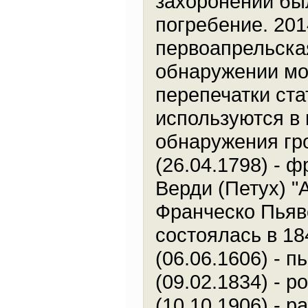
захоронений бы
погребение. 201
первоапрельска
обнаружении мо
перепечатки ст
используются в 
обнаружения гр
(26.04.1798) - 
Верди (Петух) "А
Франческо Пьяве
состоялась в 18
(06.06.1606) - п
(09.02.1834) - 
(10.10.1906) - р