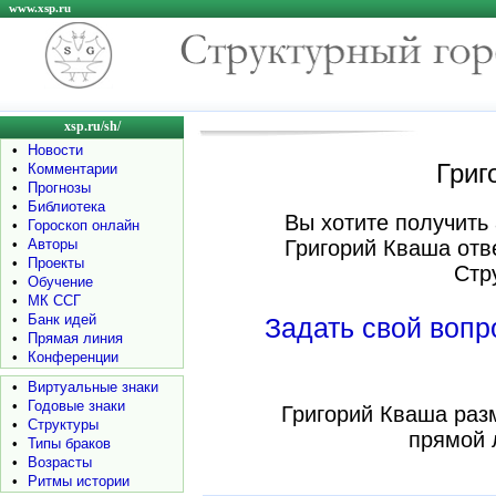
www.xsp.ru
xsp.ru/sh/
•
Новости
Григ
•
Комментарии
•
Прогнозы
•
Библиотека
Вы хотите получить 
•
Гороскоп онлайн
•
Авторы
Григорий Кваша отв
•
Проекты
Стр
•
Обучение
•
МК ССГ
•
Банк идей
Задать свой воп
•
Прямая линия
•
Конференции
•
Виртуальные знаки
•
Годовые знаки
Григорий Кваша раз
•
Структуры
прямой 
•
Типы браков
•
Возрасты
•
Ритмы истории