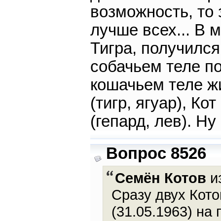
возможность, то
лучше всех... В 
Тигра, получилс
собачьем теле по
кошачьем теле жи
(тигр, ягуар), Ко
(гепард, лев). Ну 
Вопрос 8526
Семён Котов
из
Сразу двух Кото
(31.05.1963) на