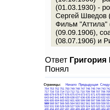
(01.03.1930) - р
Сергей Шведов (
Фильм "Аттила" 
(09.09.1906), с
(08.07.1906) и 
Ответ
Григория
Понял
Страницы:
Начало
Предыдущая
След
754
753
752
751
750
749
748
747
746
745
744
743
74
717
716
715
714
713
712
711
710
709
708
707
706
70
680
679
678
677
676
675
674
673
672
671
670
669
66
643
642
641
640
639
638
637
636
635
634
633
632
63
606
605
604
603
602
601
600
599
598
597
596
595
59
569
568
567
566
565
564
563
562
561
560
559
558
55
532
531
530
529
528
527
526
525
524
523
522
521
52
495
494
493
492
491
490
489
488
487
486
485
484
48