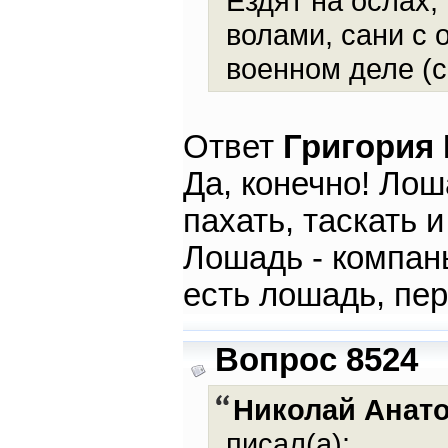
Ездят на ослах,
волами, сани с
военном деле (с
Ответ
Григория
Да, конечно! Лош
пахать, таскать 
Лошадь - компань
есть лошадь, пер
Вопрос 8524
Николай Анат
писал(а):