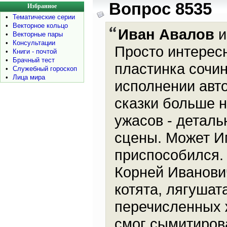
Вопрос 8535
Избранное
•
Тематические серии
•
Векторное кольцо
Иван Авалов
и
•
Векторные пары
•
Консультации
Просто интересн
•
Книги - почтой
•
Брачный тест
пластинка сочин
•
Служебный гороскоп
•
Лица мира
исполнении автор
сказки больше 
ужасов - детал
сцены. Может И
приспособился. 
Корней Иванови
котята, лягушата
перечисленных 
смог сымитирова