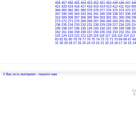
458
457
456
455
454
453
452
451
450
449
448
447
44
421
420
419
418
417
416
415
414
413
412
411
410
40
384
383
382
381
380
379
378
377
376
375
374
373
37
347
346
345
344
343
342
341
340
339
338
337
336
33
310
309
308
307
306
305
304
303
302
301
300
299
29
273
272
271
270
269
268
267
266
265
264
263
262
26
236
235
234
233
232
231
230
229
228
227
226
225
22
199
198
197
196
195
194
193
192
191
190
189
188
18
162
161
160
159
158
157
156
155
154
153
152
151
15
125
124
123
122
121
120
119
118
117
116
115
114
113
83
82
81
80
79
78
77
76
75
74
73
72
71
70
69
68
67
66
31
30
29
28
27
26
25
24
23
22
21
20
19
18
17
16
15
14
У Вас есть материал - пишите нам
Co
E