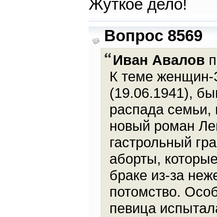
Жуткое дело!
Вопрос 8569
Иван Авалов
п
К теме женщин-
(19.06.1941), б
распада семьи,
новый роман Ле
гастрольный гр
аборты, которы
браке из-за неж
потомство. Осо
певица испытала