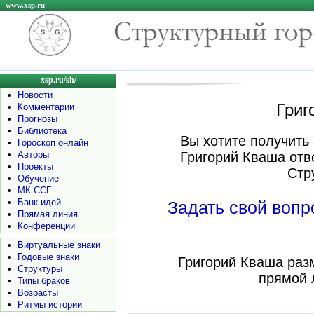
www.xsp.ru
xsp.ru/sh/
•
Новости
Григ
•
Комментарии
•
Прогнозы
•
Библиотека
Вы хотите получить 
•
Гороскоп онлайн
•
Авторы
Григорий Кваша отв
•
Проекты
Стр
•
Обучение
•
МК ССГ
•
Банк идей
Задать свой воп
•
Прямая линия
•
Конференции
•
Виртуальные знаки
•
Годовые знаки
Григорий Кваша раз
•
Структуры
прямой 
•
Типы браков
•
Возрасты
•
Ритмы истории