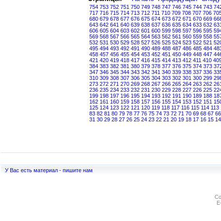
754
753
752
751
750
749
748
747
746
745
744
743
74
717
716
715
714
713
712
711
710
709
708
707
706
70
680
679
678
677
676
675
674
673
672
671
670
669
66
643
642
641
640
639
638
637
636
635
634
633
632
63
606
605
604
603
602
601
600
599
598
597
596
595
59
569
568
567
566
565
564
563
562
561
560
559
558
55
532
531
530
529
528
527
526
525
524
523
522
521
52
495
494
493
492
491
490
489
488
487
486
485
484
48
458
457
456
455
454
453
452
451
450
449
448
447
44
421
420
419
418
417
416
415
414
413
412
411
410
40
384
383
382
381
380
379
378
377
376
375
374
373
37
347
346
345
344
343
342
341
340
339
338
337
336
33
310
309
308
307
306
305
304
303
302
301
300
299
29
273
272
271
270
269
268
267
266
265
264
263
262
26
236
235
234
233
232
231
230
229
228
227
226
225
22
199
198
197
196
195
194
193
192
191
190
189
188
18
162
161
160
159
158
157
156
155
154
153
152
151
15
125
124
123
122
121
120
119
118
117
116
115
114
113
83
82
81
80
79
78
77
76
75
74
73
72
71
70
69
68
67
66
31
30
29
28
27
26
25
24
23
22
21
20
19
18
17
16
15
14
У Вас есть материал - пишите нам
Co
E