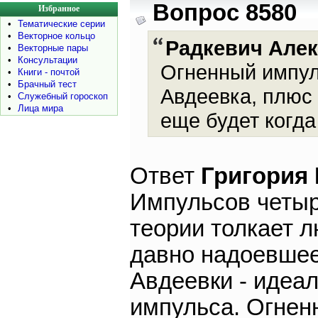
Вопрос 8580
Избранное
•
Тематические серии
•
Векторное кольцо
Радкевич Але
•
Векторные пары
•
Консультации
Огненный импул
•
Книги - почтой
•
Брачный тест
Авдеевка, плюс
•
Служебный гороскоп
•
Лица мира
еще будет когда
Ответ
Григория
Импульсов четыр
теории толкает л
давно надоевшее
Авдеевки - идеа
импульса. Огнен