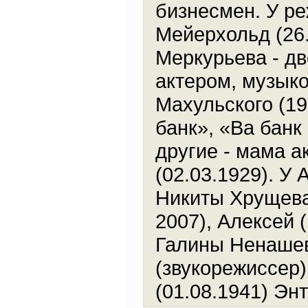
бизнесмен. У р
Мейерхольд (26.
Меркурьева - дв
актером, музык
Махульского (19
банк», «Ва банк
другие - мама 
(02.03.1929). У
Никиты Хрущева)
2007), Алексей 
Галины Ненашево
(звукорежиссер
(01.08.1941) Энт