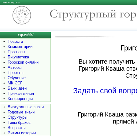
www.xsp.ru
xsp.ru/sh/
•
Новости
Григ
•
Комментарии
•
Прогнозы
•
Библиотека
Вы хотите получить 
•
Гороскоп онлайн
•
Авторы
Григорий Кваша отв
•
Проекты
Стр
•
Обучение
•
МК ССГ
•
Банк идей
Задать свой воп
•
Прямая линия
•
Конференции
•
Виртуальные знаки
•
Годовые знаки
Григорий Кваша раз
•
Структуры
прямой 
•
Типы браков
•
Возрасты
•
Ритмы истории