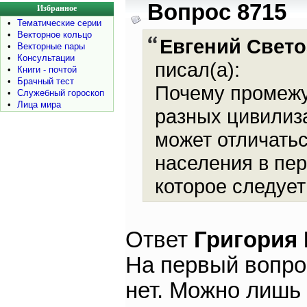
Вопрос 8715
Избранное
•
Тематические серии
•
Векторное кольцо
Евгений Свето
•
Векторные пары
•
Консультации
писал(а):
•
Книги - почтой
•
Брачный тест
Почему промежу
•
Служебный гороскоп
•
Лица мира
разных цивилиз
может отличатьс
населения в пер
которое следуе
Ответ
Григория
На первый вопрос
нет. Можно лишь