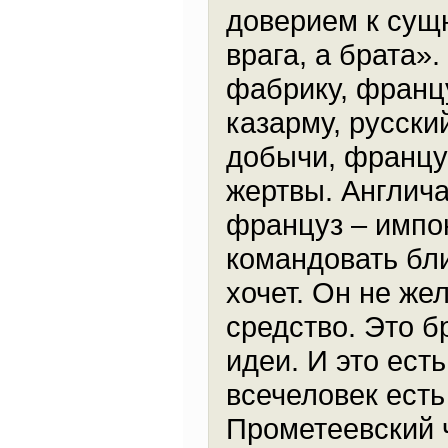
доверием к сущн
врага, а брата»
фабрику, франц
казарму, русски
добычи, француз
жертвы. Англича
француз – импо
командовать бли
хочет. Он не же
средство. Это б
идеи. И это ест
всечеловек есть
Прометеевский 