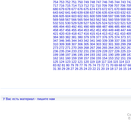
754
753
752
751
750
749
748
747
746
745
744
743
74
717
716
715
714
713
712
711
710
709
708
707
706
70
680
679
678
677
676
675
674
673
672
671
670
669
66
643
642
641
640
639
638
637
636
635
634
633
632
63
606
605
604
603
602
601
600
599
598
597
596
595
59
569
568
567
566
565
564
563
562
561
560
559
558
55
532
531
530
529
528
527
526
525
524
523
522
521
52
495
494
493
492
491
490
489
488
487
486
485
484
48
458
457
456
455
454
453
452
451
450
449
448
447
44
421
420
419
418
417
416
415
414
413
412
411
410
40
384
383
382
381
380
379
378
377
376
375
374
373
37
347
346
345
344
343
342
341
340
339
338
337
336
33
310
309
308
307
306
305
304
303
302
301
300
299
29
273
272
271
270
269
268
267
266
265
264
263
262
26
236
235
234
233
232
231
230
229
228
227
226
225
22
199
198
197
196
195
194
193
192
191
190
189
188
18
162
161
160
159
158
157
156
155
154
153
152
151
15
125
124
123
122
121
120
119
118
117
116
115
114
113
83
82
81
80
79
78
77
76
75
74
73
72
71
70
69
68
67
66
31
30
29
28
27
26
25
24
23
22
21
20
19
18
17
16
15
14
У Вас есть материал - пишите нам
Co
E