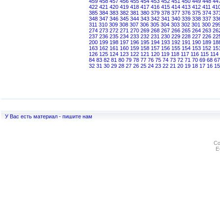
459
458
457
456
455
454
453
452
451
450
449
448
44
422
421
420
419
418
417
416
415
414
413
412
411
41
385
384
383
382
381
380
379
378
377
376
375
374
37
348
347
346
345
344
343
342
341
340
339
338
337
33
311
310
309
308
307
306
305
304
303
302
301
300
29
274
273
272
271
270
269
268
267
266
265
264
263
26
237
236
235
234
233
232
231
230
229
228
227
226
22
200
199
198
197
196
195
194
193
192
191
190
189
18
163
162
161
160
159
158
157
156
155
154
153
152
15
126
125
124
123
122
121
120
119
118
117
116
115
114
84
83
82
81
80
79
78
77
76
75
74
73
72
71
70
69
68
67
32
31
30
29
28
27
26
25
24
23
22
21
20
19
18
17
16
15
У Вас есть материал - пишите нам
Co
E