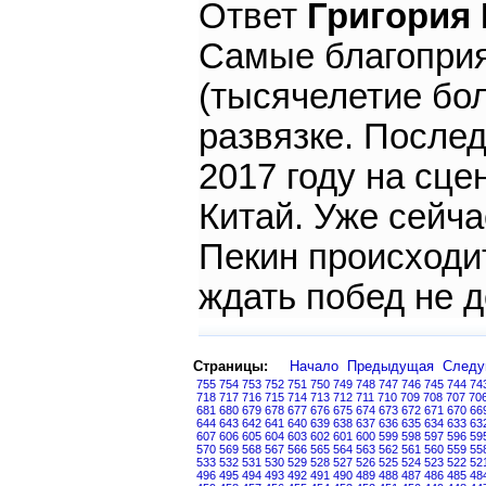
Ответ
Григория
Самые благоприя
(тысячелетие бо
развязке. Послед
2017 году на сце
Китай. Уже сейча
Пекин происходит
ждать побед не д
Страницы:
Начало
Предыдущая
След
755
754
753
752
751
750
749
748
747
746
745
744
74
718
717
716
715
714
713
712
711
710
709
708
707
70
681
680
679
678
677
676
675
674
673
672
671
670
66
644
643
642
641
640
639
638
637
636
635
634
633
63
607
606
605
604
603
602
601
600
599
598
597
596
59
570
569
568
567
566
565
564
563
562
561
560
559
55
533
532
531
530
529
528
527
526
525
524
523
522
52
496
495
494
493
492
491
490
489
488
487
486
485
48