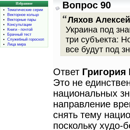
Вопрос 90
Избранное
•
Тематические серии
•
Векторное кольцо
Ляхов Алексе
•
Векторные пары
•
Консультации
Украина под зна
•
Книги - почтой
•
Брачный тест
три субъекта: 
•
Служебный гороскоп
•
Лица мира
все будут под з
Ответ
Григория
Это не единстве
национальных зн
направление вре
снять тему нацио
поскольку худо-б