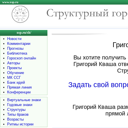
www.xsp.ru
xsp.ru/sh/
•
Новости
Григ
•
Комментарии
•
Прогнозы
•
Библиотека
Вы хотите получить 
•
Гороскоп онлайн
•
Авторы
Григорий Кваша отв
•
Проекты
Стр
•
Обучение
•
МК ССГ
•
Банк идей
Задать свой воп
•
Прямая линия
•
Конференции
•
Виртуальные знаки
•
Годовые знаки
Григорий Кваша раз
•
Структуры
прямой 
•
Типы браков
•
Возрасты
•
Ритмы истории