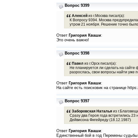
Вопрос 9399
Алексей
из г.Москва писал(а):
К Вопросу 9394. Москва предупредила
утром 21 ноября. Решение точно было
Ответ
Григория Кваши
:
Это очень важно!
Вопрос 9398
Павел
из г.Орск писал(а):
Не планируется ли сделать на сайте 
разрослась, свои вопросы найти уже 
Ответ
Григория Кваши
:
На сайте есть поисковик на странице https
Вопрос 9397
Заборовская Наталья
из г.Благовеще
Сразу два Героя года встретились 23 
Дейвисона Фигейреду (18.12.1987)
Ответ
Григория Кваши
:
Единственный бой в год Перемены судьбы 