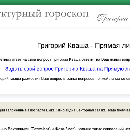
Григорий Кваша - Прямая л
етный ответ на свой вопрос? Григорий Кваша ответит на Ваш ясный вопр
Задать свой вопрос Григорию Кваша на Прямую 
горий Кваша разместит Ваш вопрос в Банке вопросов прямой линии со с
:
ии заложенные в возрасте Быка. Явно видна Векторная связка. Тогда получа
о Векторными (Петух-Кот) и (Коза-Змея), больше таких совпадений нет.