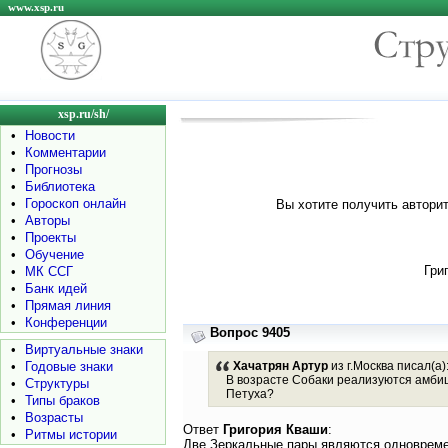
www.xsp.ru
xsp.ru/sh/
•
Новости
•
Комментарии
•
Прогнозы
•
Библиотека
•
Гороскоп онлайн
Вы хотите получить авторит
•
Авторы
•
Проекты
•
Обучение
Гри
•
МК ССГ
•
Банк идей
•
Прямая линия
•
Конференции
Вопрос 9405
•
Виртуальные знаки
•
Годовые знаки
Хачатрян Артур
из г.Москва писал(а)
В возрасте Собаки реализуются амбиц
•
Структуры
Петуха?
•
Типы браков
•
Возрасты
Ответ
Григория Кваши
:
•
Ритмы истории
Две Зеркальные пары являются одновременн