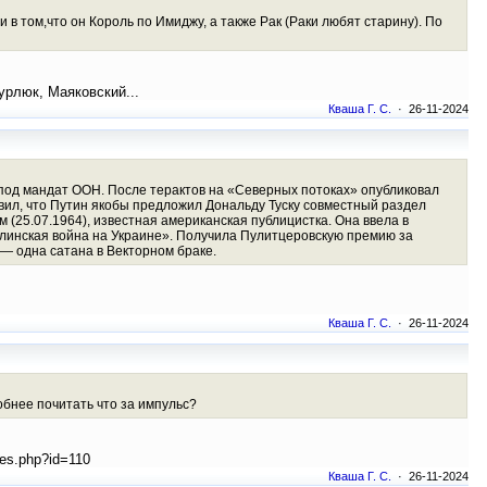
 и в том,что он Король по Имиджу, а также Рак (Раки любят старину). По
урлюк, Маяковский...
Кваша Г. С.
· 26-11-2024
 под мандат ООН. После терактов на «Северных потоках» опубликовал
вил, что Путин якобы предложил Дональду Туску совместный раздел
 (25.07.1964), известная американская публицистка. Она ввела в
алинская война на Украине». Получила Пулитцеровскую премию за
 — одна сатана в Векторном браке.
Кваша Г. С.
· 26-11-2024
обнее почитать что за импульс?
ies.php?id=110
Кваша Г. С.
· 26-11-2024