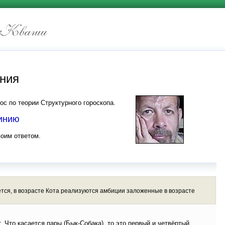
иния
ос по теории Структурного гороскопа.
линию
воим ответом.
ется, в возрасте Кота реализуются амбиции заложенные в возрасте
 Что касается пары (Бык-Собака), то это первый и четвёртый