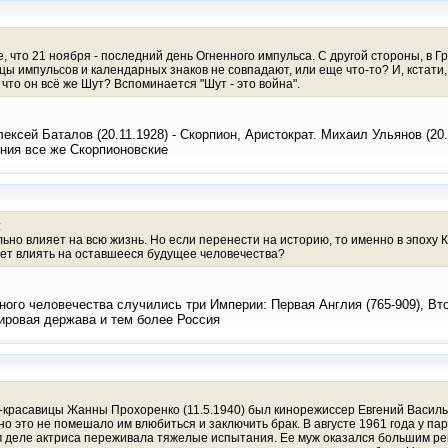
, что 21 ноября - последний день Огненного импульса. С другой стороны, в Г
ы импульсов и календарных знаков не совпадают, или еще что-то? И, кстати,
что он всё же Шут? Вспоминается "Шут - это война".
лексей Баталов (20.11.1928) - Скорпион, Аристократ. Михаил Ульянов (20
ения все же Скорпионовские
:
ьно влияет на всю жизнь. Но если перенести на историю, то именно в эпоху 
ет влиять на оставшееся будущее человечества?
ного человечества случились три Империи: Первая Англия (765-909), Втор
ировая держава и тем более Россия
красавицы Жанны Прохоренко (11.5.1940) был кинорежиссер Евгений Васильев
но это не помешало им влюбиться и заключить брак. В августе 1961 года у п
 деле актриса переживала тяжелые испытания. Ее муж оказался большим рев