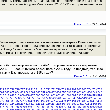
 временем семейная жизнь стала для нее настоящим адом, и она решила
ство с писателем Артуром Макаровым (22.06.1931), которое изменило ее
Кваша Г. С.
· 24-11-2024
Собачий возраст человечества, заканчивается четвертый Имперский цикл
аба (1917-революция, 1953-смерть Сталина, захват власти троцкистами,
. А еще 12 лет с начала Майдана на Украине т.с. погуляли и будет.
ий:"Виват Россия! Виват драгая! Виват надежда! Виват благая!"
я событием мирового масштаба"... и примеры все из внутренней
2025". В России ничего особенного в 2025 году не предвидится. Все
е там у Вас троцкисты в 1989 году?
Кваша Г. С.
· 24-11-2024
721
720
719
718
717
716
715
714
713
712
711
710
709
708
707
706
705
704
703
702
667
666
665
664
663
662
661
660
659
658
657
656
655
654
653
652
651
650
649
648
613
612
611
610
609
608
607
606
605
604
603
602
601
600
599
598
597
596
595
594
559
558
557
556
555
554
553
552
551
550
549
548
547
546
545
544
543
542
541
540
505
504
503
502
501
500
499
498
497
496
495
494
493
492
491
490
489
488
487
486
451
450
449
448
447
446
445
444
443
442
441
440
439
438
437
436
435
434
433
432
397
396
395
394
393
392
391
390
389
388
387
386
385
384
383
382
381
380
379
378