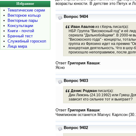
возрасты юности. В детстве это Петух и Л
Избранное
•
Тематические серии
•
Векторное кольцо
Вопрос 9404
•
Векторные пары
•
Консультации
Иван Авалов
из г.Керчь писал(а):
•
Книги - почтой
НБР. Группа "Високосный год" и её лид
сериала "Дальнобойщики". В 2000-м вы
•
Брачный тест
"Високосного года" - концерты, тотал
•
Служебный гороскоп
группа из Фрязино идет на премию "Ов
•
Лица мира
концертная деятельность. Что в шоу-
произошло непоправимое, после долго
Ответ
Григория Кваши
:
Ясно
Вопрос 9403
Денис Родман
писал(а):
Дин Лижэнь (24.10.1992) или Гукеш Д
зависит кто сильнее тот и выиграет?
Ответ
Григория Кваши
:
Чемпионом останется Магнус Карлсон (30.11
Вопрос 9402