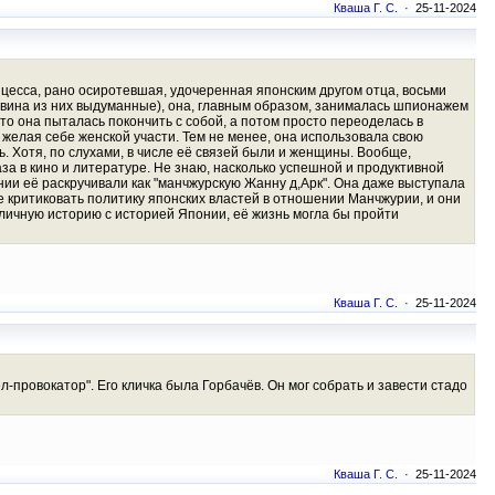
Кваша Г. С.
· 25-11-2024
нцесса, рано осиротевшая, удочеренная японским другом отца, восьми
овина из них выдуманные), она, главным образом, занималась шпионажем
то она пыталась покончить с собой, а потом просто переоделась в
 желая себе женской участи. Тем не менее, она использовала свою
 Хотя, по слухами, в числе её связей были и женщины. Вообще,
а в кино и литературе. Не знаю, насколько успешной и продуктивной
нии её раскручивали как "манчжурскую Жанну д,Арк". Она даже выступала
е критиковать политику японских властей в отношении Манчжурии, и они
 личную историю с историей Японии, её жизнь могла бы пройти
Кваша Г. С.
· 25-11-2024
-провокатор". Его кличка была Горбачёв. Он мог собрать и завести стадо
Кваша Г. С.
· 25-11-2024