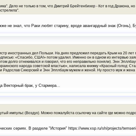
сика". Дело не только в том, что Дмитрий Брейтенбихер - Кот в год Дракона, но
стрелила".
кже не знал, что Раки любят старину, вроде авангардный знак (Огонь), Б
нистр иностранных дел Польши. На днях предложил передать Крым на 20 лет
одписью: «Спасибо, США!» потом удалил. Именно он в одном из интервью зая
ом долго отнекивался и говорил, что его неправильно поняли). Энн Эпллбаум
раинского народа советской властью», написала книжку «Красный голод: Ст
ли Радослав Сикорский и Энн Эпплбаум мужем и женой. Ну просто муж и жена
а Векторный брак, у Стармера...
дутый импульс (Воздух). Можно пожалуйста ссылочку на сайте где можно подр
еских сериях. В разделе "История" https://www.xsp.ru/sh/projects/temser