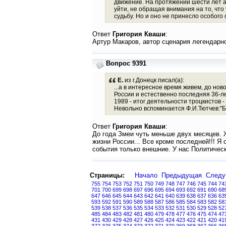
движение. На протяжении шести лет а
уйти, не обращая внимания на то, что
судьбу. Но и оно не принесло особого 
Ответ
Григория Кваши
:
Артур Макаров, автор сценария легендарно
Вопрос 9391
Е.
из г.Донецк писал(а):
...а в интересное время живем, до но
России и естественно последняя 36-л
1989 - итог деятельности троцкистов -
Невольно вспоминается Ф.И.Тютчев:"Бл
Ответ
Григория Кваши
:
До года Змеи чуть меньше двух месяцев. Ж
жизни России... Все кроме последней!!! Я
события только внешние. У нас Политическа
Страницы:
Начало
Предыдущая
След
755
754
753
752
751
750
749
748
747
746
745
744
74
701
700
699
698
697
696
695
694
693
692
691
690
68
647
646
645
644
643
642
641
640
639
638
637
636
63
593
592
591
590
589
588
587
586
585
584
583
582
58
539
538
537
536
535
534
533
532
531
530
529
528
52
485
484
483
482
481
480
479
478
477
476
475
474
47
431
430
429
428
427
426
425
424
423
422
421
420
41