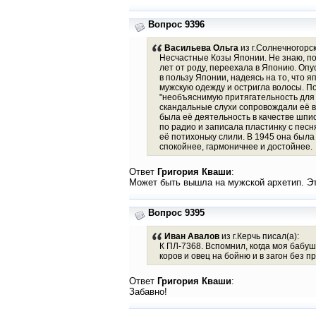
Вопрос 9396
Васильева Ольга
из г.Солнечногорск
Несчастные Козы Японии. Не знаю, под
лет от роду, переехала в Японию. Оп
в пользу Японии, надеясь на то, что 
мужскую одежду и остригла волосы. По
"необъяснимую притягательность для 
скандальные слухи сопровождали её в
была её деятельность в качестве шпио
по радио и записала пластинку с пес
её потихоньку слили. В 1945 она была
спокойнее, гармоничнее и достойнее.
Ответ
Григория Кваши
:
Может быть вышла на мужской архетип. Эт
Вопрос 9395
Иван Авалов
из г.Керчь писал(а):
К ПЛ-7368. Вспомнил, когда моя бабуш
коров и овец на бойню и в загон без п
Ответ
Григория Кваши
:
Забавно!