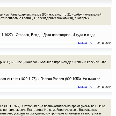
раницы Календарных знаков (80) указано, что 21 ноября - очевидный
 относительно Границы Календарных знаков (80), в которых
.11.1927) - Стрелец, Вождь. Дата переходная. И туда и сюда.
Кваша Г. С.
· 24-11-2024
Крысы (825-1225) началась Большая игра между Англией и Россией. Что
ая Англия (1029-1173) и Первая Россия (909-1053). Но никакой
Кваша Г. С.
· 24-11-2024
 (31.1.1927), с которым она познакомилась во время учебы во ВГИКе.
ары появилась дочь Екатерина. Но семейное счастье с Васильевым
нивцем, устраивал скандалы, контролировал каждый ее поступок и