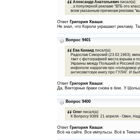
Александр Анатольевич
писал(а):
...к популярной рекламе "ВТБ-это клас
всем указанным причинам реклама "вы
Ответ
Григория Кваши
:
Не знал, что Короли украшают рекламу. Та
Вопрос 9401
Ева Канаид
писал(а):
Радослав Сикорский (23.02.1963), ми
твит с фотографией места взрыва и п
Украины между Польшей и Россией (пот
инфополе нарратив про «голодомор ук
антисоветскую книгу про ГУЛАГ. И бы
Ответ
Григория Кваши
:
Да, Векторные браки снова в бою. У Шольц
Вопрос 9400
Олег
писал(а):
К Вопросу 9389. 21 апреля - Овен, На
Ответ
Григория Кваши
:
Всё на сайте. Все импульсы. Всё в Тематич