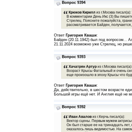
Вопрос 9394
Крюков Кирилл
из г.Москва писал(а):
В комментарии День Икс (3) Вы пишете
Стрелец. Поясните пожалуйста, границ
рассматривается Байден, получается, 
Ответ
Григория Кваши
:
Байден (20.11.1942) был под вопросом... А
21.11.2024 возможно уже Стрелец, но реш
Вопрос 9393
Хачатрян Артур
из г.Москва писал(а)
Возраст Крысы Фатальный и очень сил
еще произошло в эпоху Крысы что буд
Ответ
Григория Кваши
:
Да, действительно, в шестом возрасте еди
Большой игры ещё нет. И Англия ещё не м
Вопрос 9392
Иван Авалов
из г.Керчь писал(а):
Вектор сцены. Первым мужем актрисы-
Он был старше ее на тринадцать лет, 
оказалось лишь видимостью. На самом