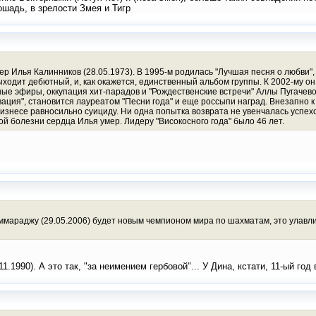
ошадь, в зрелости Змея и Тигр
ер Илья Калинников (28.05.1973). В 1995-м родилась "Лучшая песня о любви",
ходит дебютный, и, как окажется, единственный альбом группы. К 2002-му он
ьные эфиры, оккупация хит-парадов и "Рождественские встречи" Аллы Пугачево
ация", становится лауреатом "Песни года" и еще россыпи наград. Внезапно к
бизнесе равносильно суициду. Ни одна попытка возврата не увенчалась успех
й болезни сердца Илья умер. Лидеру "Високосного года" было 46 лет.
оммараджу (29.05.2006) будет новым чемпионом мира по шахматам, это улавл
.1990). А это так, "за неимением гербовой"... У Дина, кстати, 11-ый год