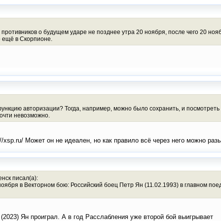
 противников о будущем ударе не позднее утра 20 ноября, после чего 20 ноя
 ещё в Скорпионе.
функцию авторизации? Тогда, например, можно было сохранить, и посмотреть
почти невозможно.
://xsp.ru/ Может он не идеален, но как правило всё через него можно раз
нск писал(а):
ноября в Векторном бою: Российский боец Петр Ян (11.02.1993) в главном пое
(2023) Ян проиграл. А в год Расслабления уже второй бой выигрывает