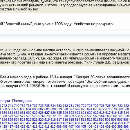
ктриса молча страдала, думая, что так супруг проявляет свою любовь. Но со
 у них есть общий ребенок. К этому шагу подтолкнуло ее неожиданное знаком
счастья в личной жизни.
й "Золотой мины", был убит в 1995 году. Убийство не раскрыто
вого 2025 года чуть больше месяца осталось. В 2025 заканчивается восьмой 
етка этого цикла. А каждая 36-летка заканчивается событием мирового масшт
 начало распада СССР), т.е. нас ждет, как минимум событие мирового масштаба
ажен кто посетил сей мир в его минуты роковые..." или лучше В.К.Тредиаковск
дём начало года в районе 13-14 января. "Каждая 36-летка заканчиваетс
 об этом много раз говорил, этой теме посвящен "Волшебный календарь - 
я лакуна (2001-2053)! Это - главное! И поаккуратнее с терминами - каки
ующая
Последняя
3
742
741
740
739
738
737
736
735
734
733
732
731
730
729
728
727
726
725
724
723
722
9
688
687
686
685
684
683
682
681
680
679
678
677
676
675
674
673
672
671
670
669
668
5
634
633
632
631
630
629
628
627
626
625
624
623
622
621
620
619
618
617
616
615
614
1
580
579
578
577
576
575
574
573
572
571
570
569
568
567
566
565
564
563
562
561
560
7
526
525
524
523
522
521
520
519
518
517
516
515
514
513
512
511
510
509
508
507
506
3
472
471
470
469
468
467
466
465
464
463
462
461
460
459
458
457
456
455
454
453
452
9
418
417
416
415
414
413
412
411
410
409
408
407
406
405
404
403
402
401
400
399
398