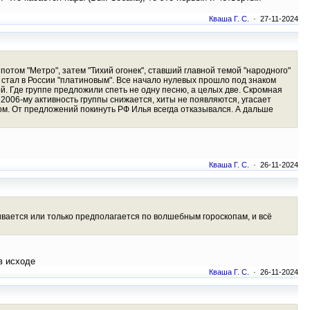
Кваша Г. С.
· 27-11-2024
 потом "Метро", затем "Тихий огонек", ставший главной темой "народного"
 стал в России "платиновым". Все начало нулевых прошло под знаком
й. Где группе предложили спеть не одну песню, а целых две. Скромная
 2006-му активность группы снижается, хиты не появляются, угасает
ом. От предложений покинуть РФ Илья всегда отказывался. А дальше
Кваша Г. С.
· 26-11-2024
ивается или только предполагается по волшебным гороскопам, и всё
 в исходе
Кваша Г. С.
· 26-11-2024