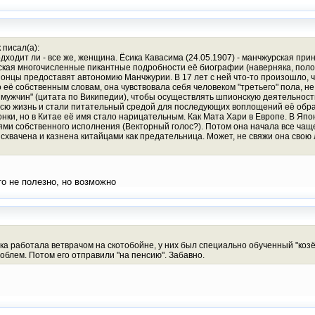
 писал(а):
ходит ли - все же, женщина. Ёсика Кавасима (24.05.1907) - манчжурская при
уская многочисленные пикантные подробности её биографии (наверняка, пол
японцы предоставят автономию Манчжурии. В 17 лет с ней что-то произошло, ч
 её собственным словам, она чувствовала себя человеком "третьего" пола, не
мужчин" (цитата по Википедии), чтобы осуществлять шпионскую деятельность.
сю жизнь и стали питательный средой для последующих воплощений её образ
нки, но в Китае её имя стало нарицательным. Как Мата Хари в Европе. В Япо
нями собственного исполнения (Векторный голос?). Потом она начала все чащ
 схвачена и казнена китайцами как предательница. Может, не свяжи она свою
о не полезно, но возможно
ка работала ветврачом на скотобойне, у них был специально обученный "козёл
роблем. Потом его отправили "на пенсию". Забавно.