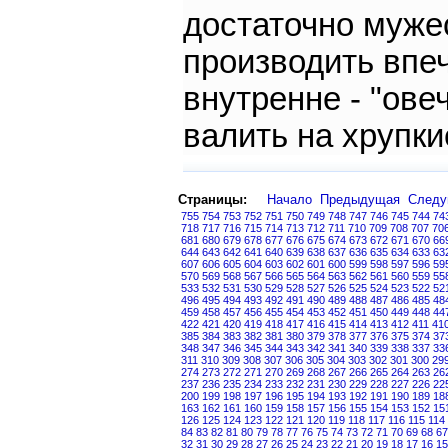
достаточно муже
производить впе
внутренне - "ове
валить на хрупки
Страницы:
Начало
Предыдущая
След
755
754
753
752
751
750
749
748
747
746
745
744
74
718
717
716
715
714
713
712
711
710
709
708
707
70
681
680
679
678
677
676
675
674
673
672
671
670
66
644
643
642
641
640
639
638
637
636
635
634
633
63
607
606
605
604
603
602
601
600
599
598
597
596
59
570
569
568
567
566
565
564
563
562
561
560
559
55
533
532
531
530
529
528
527
526
525
524
523
522
52
496
495
494
493
492
491
490
489
488
487
486
485
48
459
458
457
456
455
454
453
452
451
450
449
448
44
422
421
420
419
418
417
416
415
414
413
412
411
41
385
384
383
382
381
380
379
378
377
376
375
374
37
348
347
346
345
344
343
342
341
340
339
338
337
33
311
310
309
308
307
306
305
304
303
302
301
300
29
274
273
272
271
270
269
268
267
266
265
264
263
26
237
236
235
234
233
232
231
230
229
228
227
226
22
200
199
198
197
196
195
194
193
192
191
190
189
18
163
162
161
160
159
158
157
156
155
154
153
152
15
126
125
124
123
122
121
120
119
118
117
116
115
114
84
83
82
81
80
79
78
77
76
75
74
73
72
71
70
69
68
67
32
31
30
29
28
27
26
25
24
23
22
21
20
19
18
17
16
15