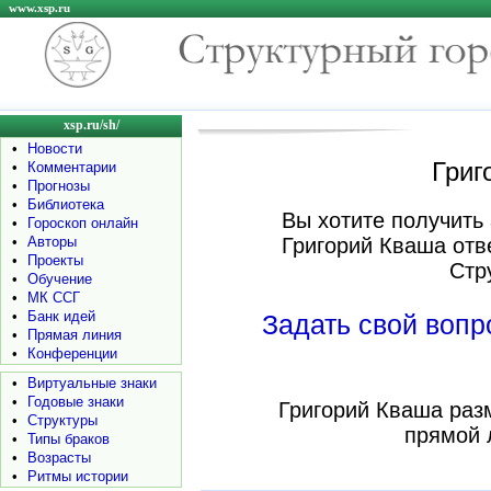
www.xsp.ru
xsp.ru/sh/
•
Новости
Григ
•
Комментарии
•
Прогнозы
•
Библиотека
Вы хотите получить 
•
Гороскоп онлайн
•
Авторы
Григорий Кваша отв
•
Проекты
Стр
•
Обучение
•
МК ССГ
•
Банк идей
Задать свой воп
•
Прямая линия
•
Конференции
•
Виртуальные знаки
•
Годовые знаки
Григорий Кваша раз
•
Структуры
прямой 
•
Типы браков
•
Возрасты
•
Ритмы истории