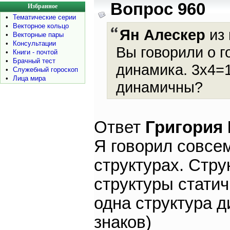
Вопрос 960
Избранное
•
Тематические серии
•
Векторное кольцо
Ян Алескер
из 
•
Векторные пары
•
Консультации
Вы говорили о го
•
Книги - почтой
•
Брачный тест
динамика. 3х4=1
•
Служебный гороскоп
•
Лица мира
динамичны?
Ответ
Григория
Я говорил совсем
структурах. Стру
структуры статич
одна структура д
знаков)