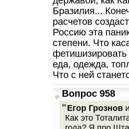
державой, как Ка
Бразилия... Кон
расчетов создас
Россию эта пани
степени. Что кас
фетишизировать э
еда, одежда, топл
Что с ней станет
Вопрос 958
Егор Грознов
и
Как это Тоталит
года? Я про Шта