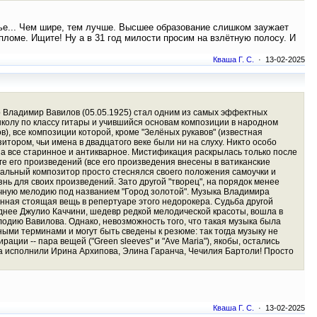
канье... Чем шире, тем лучше. Высшее образование слишком заужает
пломе. Ищите! Ну а в 31 год милости просим на взлётную полосу. И
Кваша Г. С.
· 13-02-2025
р Владимир Вавилов (05.05.1925) стал одним из самых эффектных
школу по классу гитары и учившийся основам композиции в народном
), все композиции которой, кроме "Зелёных рукавов" (известная
итором, чьи имена в двадцатого веке были ни на слуху. Никто особо
 на все старинное и антикварное. Мистификация раскрылась только после
ге его произведений (все его произведения внесены в ватиканские
иальный композитор просто стеснялся своего положения самоучки и
нь для своих произведений. Зато другой "творец", на порядок менее
тичную мелодию под названием "Город золотой". Музыка Владимира
венная стоящая вещь в репертуаре этого недорокера. Судьба другой
днее Джулио Каччини, шедевр редкой мелодической красоты, вошла в
одию Вавилова. Однако, невозможность того, что такая музыка была
ми терминами и могут быть сведены к резюме: так тогда музыку не
ации -- пара вещей ("Green sleeves" и "Аve Maria"), якобы, остались
ва исполнили Ирина Архипова, Элина Гаранча, Чечилия Бартоли! Просто
Кваша Г. С.
· 13-02-2025