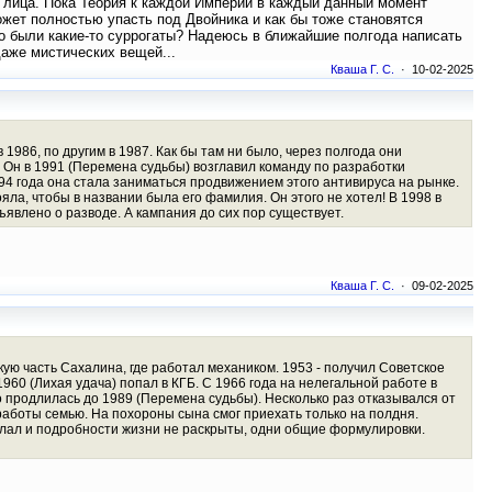
о лица. Пока Теория к каждой Империи в каждый данный момент
ожет полностью упасть под Двойника и как бы тоже становятся
о были какие-то суррогаты? Надеюсь в ближайшие полгода написать
даже мистических вещей...
Кваша Г. С.
· 10-02-2025
1986, по другим в 1987. Как бы там ни было, через полгода они
. Он в 1991 (Перемена судьбы) возглавил команду по разработки
94 года она стала заниматься продвижением этого антивируса на рынке.
ла, чтобы в названии была его фамилия. Он этого не хотел! В 1998 в
явлено о разводе. А кампания до сих пор существует.
Кваша Г. С.
· 09-02-2025
скую часть Сахалина, где работал механиком. 1953 - получил Советское
960 (Лихая удача) попал в КГБ. С 1966 года на нелегальной работе в
 продлилась до 1989 (Перемена судьбы). Несколько раз отказывался от
работы семью. На похороны сына смог приехать только на полдня.
делал и подробности жизни не раскрыты, одни общие формулировки.