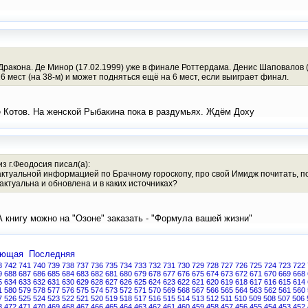
Дракона. Де Минор (17.02.1999) уже в финале Роттердама. Денис Шаповалов (
 мест (на 38-м) и может подняться ещё на 6 мест, если выиграет финал.
 Котов. На женской Рыбакина пока в раздумьях. Ждём Доху
з г.Феодосия писал(а):
 актуальной информацией по Брачному гороскопу, про свой Имидж почитать, п
актуальна и обновлена и в каких источниках?
 книгу можно на "Озоне" заказать - "Формула вашей жизни"
ующая
Последняя
3
742
741
740
739
738
737
736
735
734
733
732
731
730
729
728
727
726
725
724
723
722
9
688
687
686
685
684
683
682
681
680
679
678
677
676
675
674
673
672
671
670
669
668
5
634
633
632
631
630
629
628
627
626
625
624
623
622
621
620
619
618
617
616
615
614
1
580
579
578
577
576
575
574
573
572
571
570
569
568
567
566
565
564
563
562
561
560
7
526
525
524
523
522
521
520
519
518
517
516
515
514
513
512
511
510
509
508
507
506
3
472
471
470
469
468
467
466
465
464
463
462
461
460
459
458
457
456
455
454
453
452