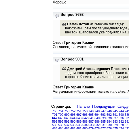
Хорошо
Вопрос 9692
Семён Котов
из г.Москва писал(а):
Как ожили Коты после ушедшего года 
шестой, Шаповалов уже поднялся на 16
Ответ
Григория Кваши
:
Согласен, на мужской половине оживление
Вопрос 9691
Дмитрий Александрович Плюшкин
и
...где можно приобрести Ваши книги с
впросак. Какие книги или информация 
Ответ
Григория Кваши
:
Актуальная информация только на сайте. А
Страницы:
Начало
Предыдущая
След
755
754
753
752
751
750
749
748
747
746
745
744
74
701
700
699
698
697
696
695
694
693
692
691
690
68
647
646
645
644
643
642
641
640
639
638
637
636
63
593
592
591
590
589
588
587
586
585
584
583
582
58
539
538
537
536
535
534
533
532
531
530
529
528
52
485
484
483
482
481
480
479
478
477
476
475
474
47