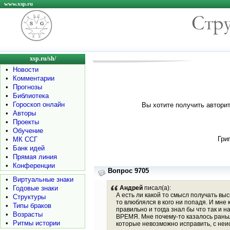
www.xsp.ru
xsp.ru/sh/
•
Новости
•
Комментарии
•
Прогнозы
•
Библиотека
•
Гороскоп онлайн
Вы хотите получить авторит
•
Авторы
•
Проекты
•
Обучение
Гри
•
МК ССГ
•
Банк идей
•
Прямая линия
•
Конференции
Вопрос 9705
•
Виртуальные знаки
•
Годовые знаки
Андрей
писал(а):
А есть ли какой то смысл получать вы
•
Структуры
то влюблялся в кого ни попадя. И мне
•
Типы браков
правильно и тогда знал бы что так и н
•
Возрасты
ВРЕМЯ. Мне почему-то казалось раньше
•
Ритмы истории
которые невозможно исправить, с неис