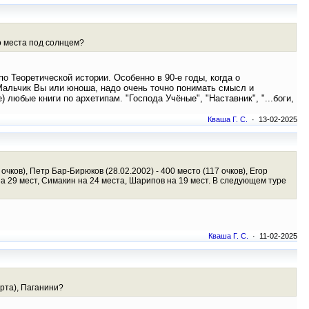
го места под солнцем?
о Теоретической истории. Особенно в 90-е годы, когда о
 Мальчик Вы или юноша, надо очень точно понимать смысл и
) любые книги по архетипам. "Господа Учёные", "Наставник", "...боги,
Кваша Г. С.
· 13-02-2025
очков), Петр Бар-Бирюков (28.02.2002) - 400 место (117 очков), Егор
на 29 мест, Симакин на 24 места, Шарипов на 19 мест. В следующем туре
Кваша Г. С.
· 11-02-2025
арта), Паганини?