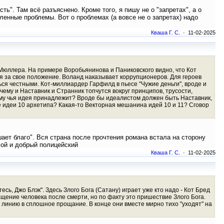
ь". Там всё разъяснено. Кроме того, я пишу не о "запретах", а о
енные проблемы. Вот о проблемах (а вовсе не о запретах) надо
Кваша Г. С.
· 11-02-2025
 Мюллера. На примере Воробьянинова и Паниковского видно, что Кот
ся за свое положение. Воланд наказывает коррупционеров. Для героев
ться честными. Кот-миллиардер Гарфилд в пьесе "Чужие деньги", вроде и
очему и Наставник и Странник топчутся вокруг принципов, трусости,
ому чья идея принадлежит? Вроде бы идеалистом должен быть Наставник,
ые идеи 10 архетипа? Какая-то Векторная мешанина идей 10 и 11? Сговор
ает благо". Вся страна после прочтения романа встала на сторону
злой и добрый полицейский
Кваша Г. С.
· 11-02-2025
сь, Джо Блэк". Здесь Злого Бога (Сатану) играет уже кто надо - Кот Бред
ащение человека после смерти, но по факту это пришествие Злого Бога.
 линию в сплошное прощание. В конце они вместе мирно тихо "уходят" на