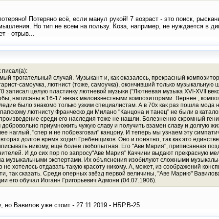
 потеряно! Потеряно всё, если манул рукой! 7 возраст - это поиск, рыс
мышления. Но тип не всем на пользу. Коза, например, не нуждается в ди
т - отрыв...
 писал(а):
мый трогательный случай. Музыкант и, как оказалось, прекрасный композито
тарист-самоучка, лютнист (тоже, самоучка), окончивший только музыкальную 
0 записал целую пластинку лютневой музыки ("Лютневая музыка XVI-XVII веков
обы, написаны в 16-17 веках малоизвестными композиторами. Вернее , композ
следие было знакомо только узким специалистам. А в 70х как раз пошла мода
 папскому лютнисту Франческо ди Милано "Канцона и танец" не были в катало
о произведение среди его наследия тоже не нашли. Болезненно скромный ген
 добровольно приумножить чужую славу и получить взамен славу и долгую жиз
лее наглый, "спер и не побрезговал" канцону. И теперь мы узнаем эту симпа
авторах долгое время ходил Гребенщиков. Оно и понятно, так как это единст
иписывать никому, ещё более любопытная. Его "Аве Мария", приписанная поз
нителей. И до сих пор по запросу"Аве Мария" Каччини выдают прекрасную мел
ана музыкальными экспертами. Их объяснения изобилуют сложными музыкальны
 не хотелось отдавать такую красоту никому. А, может, из соображений конспир
и, так сказать. Среди оперных звёзд первой величины, "Аве Марию" Вавило
ии его обучал Иоганн Григорьевич Адмони (04.07.1906).
, но Вавилов уже стоит - 27.11.2019 - НБР.В-25