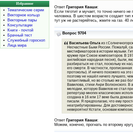
Избранное
Ответ
Григория Кваши
:
•
Тематические серии
Если тяготит и мучает, то точно ничего не
•
Векторное кольцо
человека. В шестом возрасте создает тип 
•
Векторные пары
тут уж не растеряйтесь, жмите на газ. 40 ле
•
Консультации
•
Книги - почтой
Вопрос 9704
•
Брачный тест
•
Служебный гороскоп
Васильева Ольга
из г.Солнечногорск
•
Лица мира
Несчастные Быки России. Пожалуй, са
мистификаторов в истории музыки. Ги
кружке при Союзе композиторов. В 197
английская народная песня), были, як
разбираться не стал, поскольку их на
его смерти. В частности, прописанная
протоколы). И ничего похожего на эт
поэтому не нашёл ничего лучшего, чем
талантливый, но во столько же раз бо
Вавилова, стихи Анри Волхонского. В 
мелодии, которую Вавилов не стал пр
репертуар многих классических испол
создана в 16 или 17 веке была доказ
писали. Я предполагаю, что ему просто
неатрибутированны. Для достоверност
невероятно! Кстати, основам композиц
Ответ
Григория Кваши
:
Можем, конечно, прогнать по второму кругу