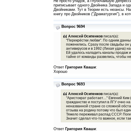
Не просто упадок, а глубочайшую депресс
приписывает одного Двойника Запада и одн
Двойниками. Тут в Теории есть нюансы. Н
книгу про Двойников ("Драматургия"), в к
Вопрос 9694
Алексей Осипенков
писал(а):
"Перекрёстки любви". По одним данным
поженились. Сразу после свадьбы он у
антивирусов и в 1992 (Лихая удача) 
Ей удалось наладить каналы продаж и 
тайне от команды развелись, чтобы не
Ответ
Григория Кваши
:
Хорошо
Вопрос 9693
Алексей Осипенков
писал(а):
"Аристократ работает...." Евгений Ки
гражданство и поступил в ЛГУ очно на
неназванной стране со сложной обста
отзыва на родину потому что был еди
Тяжело переживал распад СССР. Погиб 
Значит сделал что-то важное, если так
Ответ
Григория Кваши
: