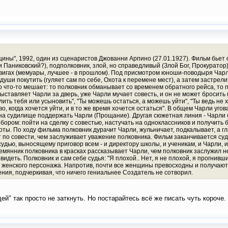
нщины", 1992, один из сценаристов Джованни Арпино (27.01.1927). Фильм бье
и Паниковский?), подполковник, злой, но справедливый (Злой Бог, Прокуратор)
игах (мемуары, лучшее - в прошлом). Под присмотром юноши-поводыря Чарли
души покутить (гуляет сам по себе, Охота к перемене мест), а затем застрел
о что-то мешает: то полковник обманывает со временем обратного рейса, то
выставляет Чарли за дверь, уже Чарли мучает совесть, и он не может бросить
ить тебя или усыновить", "Ты можешь остаться, а можешь уйти", "Ты ведь не хо
ство, когда хочется уйти, и в то же время хочется остаться". В общем Чарли у
 на судилище поддержать Чарли (Прощание). Другая сюжетная линия - Чарли 
ором: пойти на сделку с совестью, настучать на одноклассников и получить 
ы. По ходу фильма полковник дурачит Чарли, жульничает, подкалывает, а гл
 по совести, чем заслуживает уважение полковника. Фильм заканчивается су
удью, выносящему приговор всем - и директору школы, и ученикам, и Чарли, 
емянник полковника в красках рассказывает Чарли, чем полковник заслужил н
 видеть. Полковник и сам себе судья: "Я плохой.. Нет, я не плохой, я прогнив
 женского персонажа. Напротив, почти все женщины превосходны и получают
ния, подчеркивая, что ничего гениальнее Создатель не сотворил.
ей" так просто не заткнуть. Но постарайтесь всё же писать чуть короче