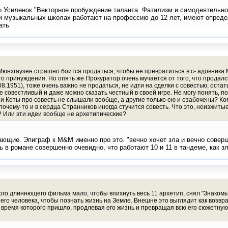
ы Усиленок "Векторное пробуждение таланта. Фатализм и самодеятельност
 и музыкальных школах работают на профессию до 12 лет, имеют определ
ать
 Мюнхгаузен страшно боится продаться, чтобы не превратиться в с- адовника
го принуждения. Но опять же Прокуратор очень мучается от того, что продал
8.1951), тоже очень важно не продаться, не идти на сделки с совестью, оста
е совестливый и даже можно сказать честный в своей игре. Не могу понять, п
и Коты про совесть не слышали вообще, а другие только ею и озабочены? К
очему-то и в сердца Странников иногда стучится совесть. Что это, неизжит
? Или эти идеи вообще не архетипические?
ющие. Эпиграф к М&М именно про это. "вечно хочет зла и вечно соверш
дь в романе совершенно очевидно, что работают 10 и 11 в тандеме, как 
го длиннющего фильма мало, чтобы впихнуть весь 11 архетип, снял "Знакомьте
его человека, чтобы познать жизнь на Земле. Внешне это выглядит как возвр
 время которого пришло, продлевая его жизнь и превращая всю его сюжетную