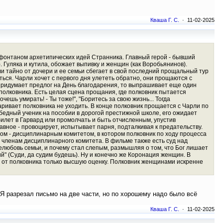
Кваша Г. С.
· 11-02-2025
т фонтаном архетипических идей Странника. Главный герой - бывший
. Гуляка и кутила, обожает выпивку и женщин (как Воробьянинов).
 тайно от дочери и ее семьи сбегает в свой последний прощальный тур
иться. Чарли хочет с первого дня улететь обратно, они прощаются с
 придумает предлог на День благодарения, то выпрашивает еще один
 полковника. Есть целая сцена прощания, где полковник пытается
чешь умирать! - Ты тоже!", "Боритесь за свою жизнь... Тогда
говаривает полковника не уходить. В конце полковник прощается с Чарли по
бедный ученик на пособии в дорогой престижной школе, его ожидает
билет в Гарвард или промолчать и быть отчисленным, упустив
авное - провоцирует, испытывает парня, подталкивая к предательству.
дом - дисциплинарным комитетом, в котором полковник по ходу процесса
и членам дисциплинарного комитета. В фильме также есть суд над
елюбовь семьи, и почему стал слепым, размышляя о том, что Бог лишает
ший" (Суди, да судим будешь). Ну и конечно же Коронация женщин. В
 от полковника только высшую оценку. Полковник женщинами искренне
. Я разрезал письмо на две части, но по хорошему надо было всё
Кваша Г. С.
· 11-02-2025