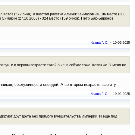
 Котов (572 очка), а шестая ракетка Алибек Качмазов на 196 месте (308
я Симакин (27.10.2003) - 324 место (159 очков). Петр Бар-Бирюков
Кваша Г. С.
· 10-02-2025
селун, и в первом возрасте такой был, и сейчас тоже. Котик же. У меня не
нников, сослуживцев и соседей. А во втором возрасте всю эту
Кваша Г. С.
· 10-02-2025
идируют друг друга без прямого вмешательства Империи. И ещё под