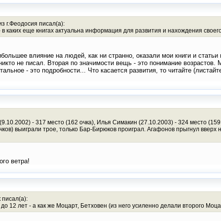
з г.Феодосия писал(а):
 - в каких еще книгах актуальна информация для развития и нахождения свое
большее влияние на людей, как ни странно, оказали мои книги и статьи п
никто не писал. Вторая по значимости вещь - это понимание возрастов.
альное - это подробности... Что касается развития, то читайте (листайте
10.2002) - 317 место (162 очка), Илья Симакин (27.10.2003) - 324 место (159 
 очков) выиграли трое, только Бар-Бирюков проиграл. Агафонов прыгнул вверх 
ого ветра!
 писал(а):
до 12 лет - а как же Моцарт, Бетховен (из него усиленно делали второго Моц