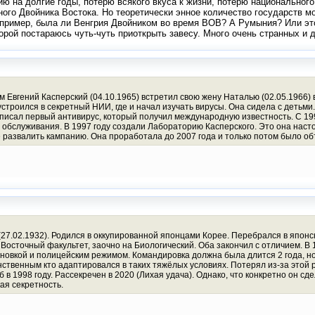
ию на долгие годы, потерю всякого вкуса к жизни, потерю национальног
ого Двойника Востока. Но теоретически энное количество государств м
апример, была ли Венгрия Двойником во время ВОВ? А Румыния? Или эт
оторой постараюсь чуть-чуть приоткрыть завесу. Много очень странных и 
 Евгений Касперский (04.10.1965) встретил свою жену Наталью (02.05.1966) в 
строился в секретный НИИ, где и начал изучать вирусы. Она сидела с детьми
написал первый антивирус, который получил международную известность. С 19
обслуживания. В 1997 году создали Лабораторию Касперского. Это она настоя
 развалить кампанию. Она проработала до 2007 года и только потом было объ
м (27.02.1932). Родился в оккупированной японцами Корее. Перебрался в япон
 Восточный факультет, заочно на Биологический. Оба закончил с отличием. В 1
новкой и полицейским режимом. Командировка должна была длится 2 года, но
нственным кто адаптировался в таких тяжёлых условиях. Потерял из-за этой 
в 1998 году. Рассекречен в 2020 (Лихая удача). Однако, что конкретно он с
ая секретность.