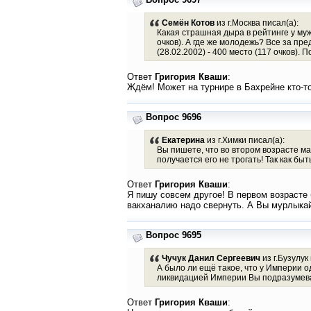
Семён Котов
из г.Москва писал(а):
Какая страшная дыра в рейтинге у муж
очков). А где же молодежь? Все за пре
(28.02.2002) - 400 место (117 очков).
Ответ
Григория Кваши
:
Ждём! Может на турнире в Бахрейне кто-т
Вопрос 9696
Екатерина
из г.Химки писал(а):
Вы пишете, что во втором возрасте мал
получается его не трогать! Так как быт
Ответ
Григория Кваши
:
Я пишу совсем другое! В первом возрасте 
вакханалию надо свернуть. А Вы мурлыкай
Вопрос 9695
Чучук Данил Сергеевич
из г.Бузулук 
А было ли ещё такое, что у Империи 
ликвидацией Империи Вы подразумевай
Ответ
Григория Кваши
: