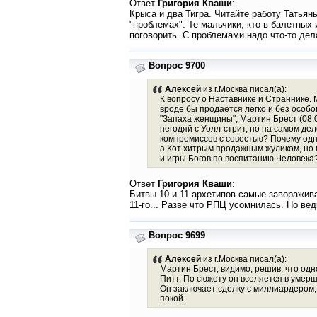
Ответ
Григория Кваши
:
Крыса и два Тигра. Читайте работу Татьян
"проблемах". Те мальчики, кто в балетных
поговорить. С проблемами надо что-то дел
Вопрос 9700
Алексей
из г.Москва писал(а):
К вопросу о Наставнике и Страннике.
вроде бы продается легко и без особо
"Запаха женщины", Мартин Брест (08.0
негодяй с Уолл-стрит, но на самом дел
компромиссов с совестью? Почему одн
а Кот хитрым продажным жуликом, но п
и игры Богов по воспитанию Человека
Ответ
Григория Кваши
:
Битвы 10 и 11 архетипов самые заворажива
11-го... Разве что РПЦ усомнилась. Но ве
Вопрос 9699
Алексей
из г.Москва писал(а):
Мартин Брест, видимо, решив, что одно
Питт. По сюжету он вселяется в умерш
Он заключает сделку с миллиардером,
покой.