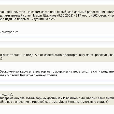
чин-теннисистов. На сотом месте наш пятый, мой дальний родственник, Павел
делами третьей сотни. Марат Шарипов (9.10.2002) - 317 место (162 очка), Иль
 Пора идти на прорыв! Ситуация на ахти
о выстрелит
ьчика трогать не надо. А я от своего сына в восторге: он у меня красотун и ве
ь?
бесконечная карусель восторгов, смотрины на весь мир, тысячи родстве
те со своим Котиком сколько хотите
писал(а):
одновременно два Тоталитарных двойника? И возможно ли, что они сами ликв
те вес и значение в мировой системе. Или в буквальном смысле упадок?