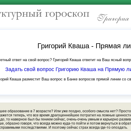
Григорий Кваша - Прямая л
етный ответ на свой вопрос? Григорий Кваша ответит на Ваш ясный вопр
Задать свой вопрос Григорию Кваша на Прямую 
горий Кваша разместит Ваш вопрос в Банке вопросов прямой линии со с
сшее образование в 7 возрасте? Или уже поздно, особого смысла нет? Просто 
 кажется теперь, что все время драгоценнейшее потратил на ложные ценности.
адо, то наверное был бы гением сейчас, очень-очень умным и карьерно развив
, образно говоря, что всегда можно куда-то пойти и потом вернуться в обрат
правимыми последствиями. И поэтому сейчас страх всегда где-то опоздать.