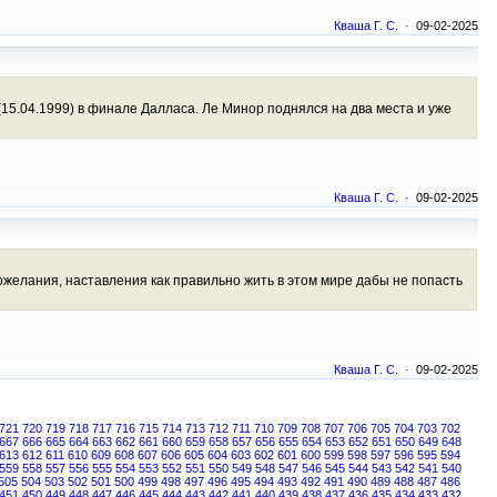
Кваша Г. С.
· 09-02-2025
15.04.1999) в финале Далласа. Ле Минор поднялся на два места и уже
Кваша Г. С.
· 09-02-2025
ожелания, наставления как правильно жить в этом мире дабы не попасть
Кваша Г. С.
· 09-02-2025
721
720
719
718
717
716
715
714
713
712
711
710
709
708
707
706
705
704
703
702
667
666
665
664
663
662
661
660
659
658
657
656
655
654
653
652
651
650
649
648
613
612
611
610
609
608
607
606
605
604
603
602
601
600
599
598
597
596
595
594
559
558
557
556
555
554
553
552
551
550
549
548
547
546
545
544
543
542
541
540
505
504
503
502
501
500
499
498
497
496
495
494
493
492
491
490
489
488
487
486
451
450
449
448
447
446
445
444
443
442
441
440
439
438
437
436
435
434
433
432