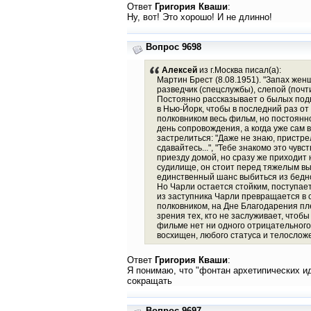
Ответ
Григория Кваши
:
Ну, вот! Это хорошо! И не длинно!
Вопрос 9698
Алексей
из г.Москва писал(а):
Мартин Брест (8.08.1951). "Запах же
разведчик (спецслужбы), слепой (почт
Постоянно рассказывает о былых подв
в Нью-Йорк, чтобы в последний раз от 
полковником весь фильм, но постоянн
день сопровождения, а когда уже сам 
застрелиться: "Даже не знаю, пристрел
сдавайтесь...", "Тебе знакомо это чув
приезду домой, но сразу же приходит
судилище, он стоит перед тяжелым выб
единственный шанс выбиться из беднот
Но Чарли остается стойким, поступает
из заступника Чарли превращается в с
полковником, на Дне Благодарения пл
зрения тех, кто не заслуживает, чтобы
фильме нет ни одного отрицательного
восхищен, любого статуса и телосложе
Ответ
Григория Кваши
:
Я понимаю, что "фонтан архетипических ид
сокращать
Вопрос 9697