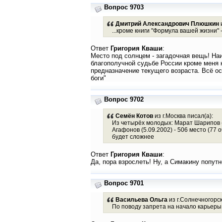
Вопрос 9703
Дмитрий Александрович Плюшкин
и
...кроме книги "Формула вашей жизни"
Ответ
Григория Кваши
:
Место под солнцем - загадочная вещь! Наи
благополучной судьбе России кроме меня 
предназначение текущего возраста. Всё ост
боги"
Вопрос 9702
Семён Котов
из г.Москва писал(а):
Из четырёх молодых: Марат Шарипов (9.
Агафонов (5.09.2002) - 506 место (77
будет сложнее
Ответ
Григория Кваши
:
Да, пора взрослеть! Ну, а Симакину попутн
Вопрос 9701
Васильева Ольга
из г.Солнечногорск
По поводу запрета на начало карьеры 