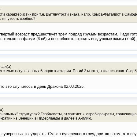
:
ти характеристик при т.н. Вытянутости знака, напр. Крыса-Фаталист в Само
Вытянутость вообще?
вёртый возраст предшествует трём подряд грубым возрастам. Надо гото
сь только на фатум (6-ой) и способность строить воздушные замки (7-ой
сал(а):
из самых титулованных борцов в истории. Погиб 2 марта, выпав из окна. Скор
то это случилось в день Дракона 02.03.2025.
а):
ональных" структурах? Глобалисты, атлантисты, евробюрократы, транснацион
ократии из Венеции в Нидерланды и далее в Англию.
 суверенных государств. Смысл суверенного государства в том, что внут