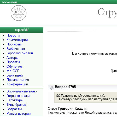
www.xsp.ru
xsp.ru/sh/
•
Новости
•
Комментарии
•
Прогнозы
•
Библиотека
•
Гороскоп онлайн
Вы хотите получить авторит
•
Авторы
•
Проекты
•
Обучение
Гри
•
МК ССГ
•
Банк идей
•
Прямая линия
•
Конференции
Вопрос 9795
•
Виртуальные знаки
•
Годовые знаки
Татьяна
из г.Москва писал(а):
Пожалуй звездный час наступил для В
•
Структуры
•
Типы браков
Ответ
Григория Кваши
:
•
Возрасты
Посмотрим, насколько Лихой оказалась уд
•
Ритмы истории