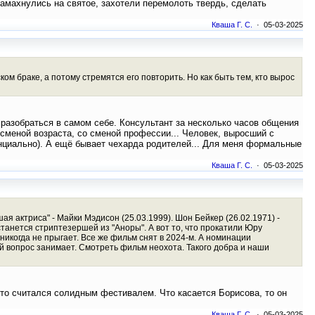
 замахнулись на святое, захотели перемолоть твердь, сделать
Кваша Г. С.
· 05-03-2025
м браке, а потому стремятся его повторить. Но как быть тем, кто вырос
у разобраться в самом себе. Консультант за несколько часов общения
 сменой возраста, со сменой профессии... Человек, выросший с
тенциально). А ещё бывает чехарда родителей... Для меня формальные
Кваша Г. С.
· 05-03-2025
шая актриса" - Майки Мэдисон (25.03.1999). Шон Бейкер (26.02.1971) -
станется стриптезершей из "Аноры". А вот то, что прокатили Юру
никогда не прыгает. Все же фильм снят в 2024-м. А номинации
ий вопрос занимает. Смотреть фильм неохота. Такого добра и наши
а-то считался солидным фестивалем. Что касается Борисова, то он
Кваша Г. С.
· 05-03-2025