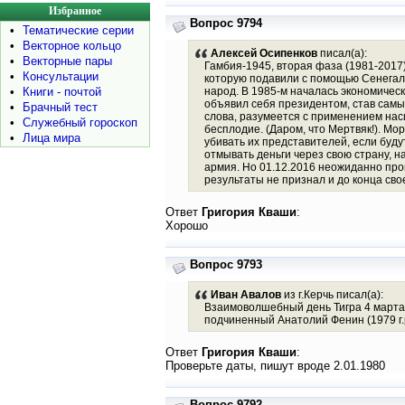
Избранное
Вопрос 9794
•
Тематические серии
•
Векторное кольцо
Алексей Осипенков
писал(а):
•
Векторные пары
Гамбия-1945, вторая фаза (1981-2017)
•
Консультации
которую подавили с помощью Сенегала
•
Книги - почтой
народ. В 1985-м началась экономичес
объявил себя президентом, став самы
•
Брачный тест
слова, разумеется с применением нас
•
Служебный гороскоп
бесплодие. (Даром, что Мертвяк!). М
•
Лица мира
убивать их представителей, если буд
отмывать деньги через свою страну, н
армия. Но 01.12.2016 неожиданно про
результаты не признал и до конца сво
Ответ
Григория Кваши
:
Хорошо
Вопрос 9793
Иван Авалов
из г.Керчь писал(а):
Взаимоволшебный день Тигра 4 марта 
подчиненный Анатолий Фенин (1979 г.р
Ответ
Григория Кваши
:
Проверьте даты, пишут вроде 2.01.1980
Вопрос 9792