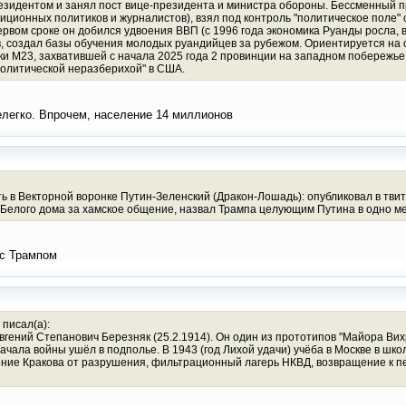
резидентом и занял пост вице-президента и министра обороны. Бессменный пр
иционных политиков и журналистов), взял под контроль "политическое поле"
 первом сроке он добился удвоения ВВП (с 1996 года экономика Руанды росла, 
 создал базы обучения молодых руандийцев за рубежом. Ориентируется на 
ки М23, захватившей с начала 2025 года 2 провинции на западном побережье 
политической неразберихой" в США.
нелегко. Впрочем, население 14 миллионов
ть в Векторной воронке Путин-Зеленский (Дракон-Лошадь): опубликовал в тви
з Белого дома за хамское общение, назвал Трампа целующим Путина в одно ме
 с Трампом
 писал(а):
вгений Степанович Березняк (25.2.1914). Он один из прототипов "Майора Вих
ала войны ушёл в подполье. В 1943 (год Лихой удачи) учёба в Москве в школе
ние Кракова от разрушения, фильтрационный лагерь НКВД, возвращение к пед