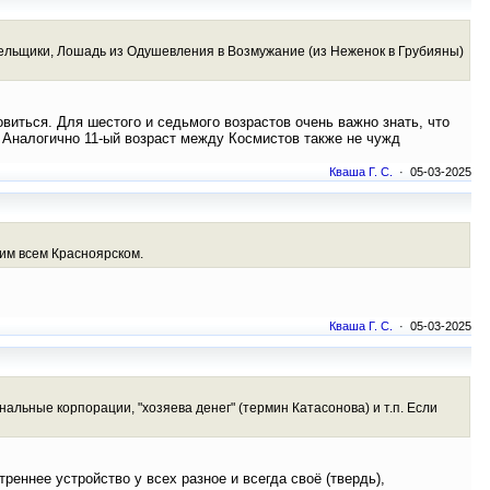
дельщики, Лошадь из Одушевления в Возмужание (из Неженок в Грубияны)
виться. Для шестого и седьмого возрастов очень важно знать, что
). Аналогично 11-ый возраст между Космистов также не чужд
Кваша Г. С.
· 05-03-2025
бим всем Красноярском.
Кваша Г. С.
· 05-03-2025
альные корпорации, "хозяева денег" (термин Катасонова) и т.п. Если
реннее устройство у всех разное и всегда своё (твердь),