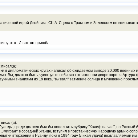
:
ической игрой Двойника, США. Сцена с Трампом и Зеленским не вписывается в
т пишу это. И вот он пришёл
 писал(а):
ики в дипломатических кругах написал об ожидаемом выводе 20.000 военных 
мо. Вы, должно быть, чувствуете себя как тот янки при дворе короля Артура 
научными знаниями из 19 века, "вызвал" затмение солнца и мгновенно прослы
!
 писал(а):
 Руанды, вроде должен был бы пополнить рубрику "Калиф на час", но Равный б
 Эмигрант в соседней Уганде, вступил в повстанческую Народную армию сопр
пытки вторжения в Руанду, пока в 1994 году (Лихая удача) возглавляемый им