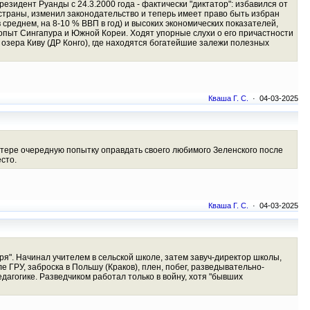
езидент Руанды с 24.3.2000 года - фактически "диктатор": избавился от
 страны, изменил законодательство и теперь имеет право быть избран
в среднем, на 8-10 % ВВП в год) и высоких экономических показателей,
опыт Сингапура и Южной Кореи. Ходят упорные слухи о его причастности
озера Киву (ДР Конго), где находятся богатейшие залежи полезных
Кваша Г. С.
· 04-03-2025
ттере очередную попытку оправдать своего любимого Зеленского после
сто.
Кваша Г. С.
· 04-03-2025
ря". Начинал учителем в сельской школе, затем завуч-директор школы,
 ГРУ, заброска в Польшу (Краков), плен, побег, разведывательно-
агогике. Разведчиком работал только в войну, хотя "бывших