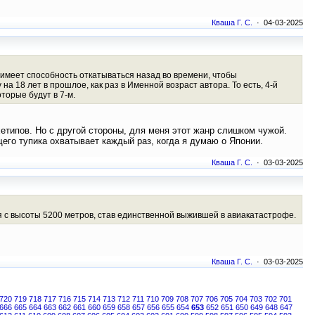
Кваша Г. С.
· 04-03-2025
й имеет способность откатываться назад во времени, чтобы
на 18 лет в прошлое, как раз в Именной возраст автора. То есть, 4-й
торые будут в 7-м.
етипов. Но с другой стороны, для меня этот жанр слишком чужой.
щего тупика охватывает каждый раз, когда я думаю о Японии.
Кваша Г. С.
· 03-03-2025
ия с высоты 5200 метров, став единственной выжившей в авиакатастрофе.
Кваша Г. С.
· 03-03-2025
720
719
718
717
716
715
714
713
712
711
710
709
708
707
706
705
704
703
702
701
666
665
664
663
662
661
660
659
658
657
656
655
654
653
652
651
650
649
648
647