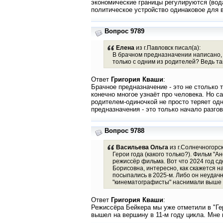
экономические границы регулируются (вода
политическое устройство одинаковое для в
Вопрос 9789
Елена
из г.Павловск писал(а):
В брачном предназначении написано, ч
только с одним из родителей? Ведь та
Ответ
Григория Кваши
:
Брачное предназначение - это не столько 
конечно многое узнаёт про человека. Но с
родителем-одиночкой не просто теряет одн
предназначения - это только начало разгов
Вопрос 9788
Васильева Ольга
из г.Солнечногорск
Герои года (какого только?). Фильм "А
режиссёр фильма. Вот что 2024 год сд
Борисовна, интересно, как скажется н
посыпались в 2025-м. Либо он неудачн
"кинематографисты" наснимали выше 
Ответ
Григория Кваши
:
Режиссёра Бейкера мы уже отметили в "Гер
вышел на вершину в 11-м году цикла. Мне 