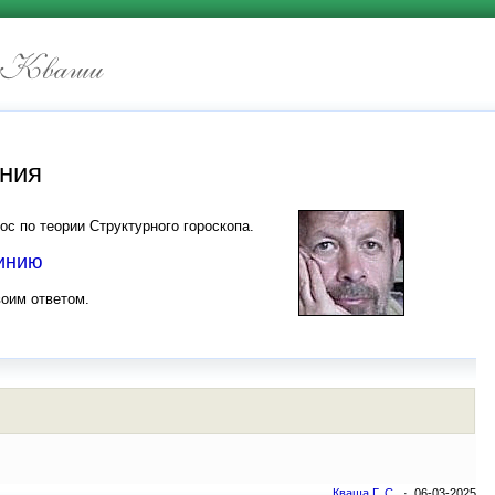
иния
ос по теории Структурного гороскопа.
линию
воим ответом.
Кваша Г. С.
· 06-03-2025