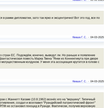
 рамки дипломатии, зато так ярко и эксцентрично! Вот это год, все по
Кваша Г. С.
· 04-03-2025
из стран ЕС. Подождём, конечно, выведут ли. Но раньше и появление
(фантастическая повесть Марка Твена "Янки из Коннектикута при дворе
л могущественным колдуном. У меня эта ассоциация крутится в голове с
Кваша Г. С.
· 04-03-2025
рак с Жаннетт Кагаме (10.8.1962) вознёс его на "вершину". Типичный
отивления, создал и возглавил "Руандийский патриотический фронт"
 РПФ не остановил геноцид в Руанде. Фактически, получив верховную