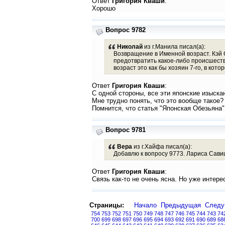
Ответ
Григория Кваши
:
Хорошо
Вопрос 9782
Николай
из г.Манила писал(а):
Возвращение в Именной возраст. Кэй С
предотвратить какое-либо происшествие
возраст это как бы хозяин 7-го, в кот
Ответ
Григория Кваши
:
С одной стороны, все эти японские изыска
Мне трудно понять, что это вообще такое?
Помнится, что статья "Японская Обезьяна
Вопрос 9781
Вера
из г.Хайфа писал(а):
Добавлю к вопросу 9773. Лариса Савиц
Ответ
Григория Кваши
:
Связь как-то не очень ясна. Но уже интере
Страницы:
Начало
Предыдущая
След
754
753
752
751
750
749
748
747
746
745
744
743
74
700
699
698
697
696
695
694
693
692
691
690
689
68