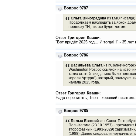
Вопрос 9787
Ольга Виноградова
из г.МО писал(а)
Продолжаем наблюдать за яркой драмат
прогнозу ТИ, что же будет летом.
Ответ
Григория Кваши
:
"Вот придёт 2025 год... И тогда!!!" - 35 ле
Вопрос 9786
Васильева Ольга
из г.Солнечногорск
Washington Post со ссылкой на источн
таких статей в изданиях было немысли
короля Артура"), который, пользуясь 
начала 2025 года.
Ответ
Григория Кваши
:
Надо перечитать, Твен - хороший писатель
Вопрос 9785
Белых Евгений
из г.Санкт-Петербург
Поль Кагаме (23.10.1957) - президент
второфазный (1993-2029) харизматик.
(1988). Далее следовали неудачные по