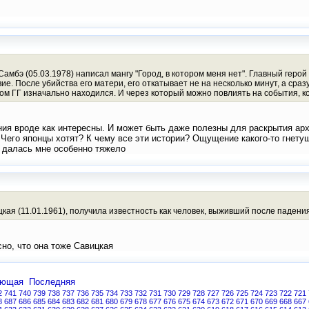
амбэ (05.03.1978) написал мангу "Город, в котором меня нет". Главный геро
. После убийства его матери, его откатывает не на несколько минут, а сразу 
ором ГГ изначально находился. И через который можно повлиять на события, ко
ния вроде как интересны. И может быть даже полезны для раскрытия арх
 Чего японцы хотят? К чему все эти истории? Ощущение какого-то гнету
" далась мне особенно тяжело
кая (11.01.1961), получила известность как человек, выживший после паден
сно, что она тоже Савицкая
ующая
Последняя
2
741
740
739
738
737
736
735
734
733
732
731
730
729
728
727
726
725
724
723
722
721
8
687
686
685
684
683
682
681
680
679
678
677
676
675
674
673
672
671
670
669
668
667