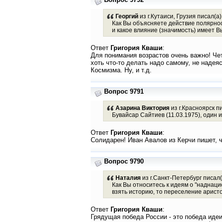
Георгий
из г.Кутаиси, Грузия писал(а)
Как Вы объясняете действие полярнос
и какое влияние (значимость) имеет 
Ответ
Григория Кваши
:
Для понимания возрастов очень важно! Чет
хоть что-то делать надо самому, не надея
Космизма. Ну, и т.д.
Вопрос 9791
Азарина Виктория
из г.Красноярск пи
Бувайсар Сайтиев (11.03.1975), один 
Ответ
Григория Кваши
:
Солидарен! Иван Авалов из Керчи пишет, ч
Вопрос 9790
Наталия
из г.Санкт-Петербург писал(
Как Вы относитесь к идеям о "наднаци
взять историю, то переселение арист
Ответ
Григория Кваши
:
Грядущая победа России - это победа идеи