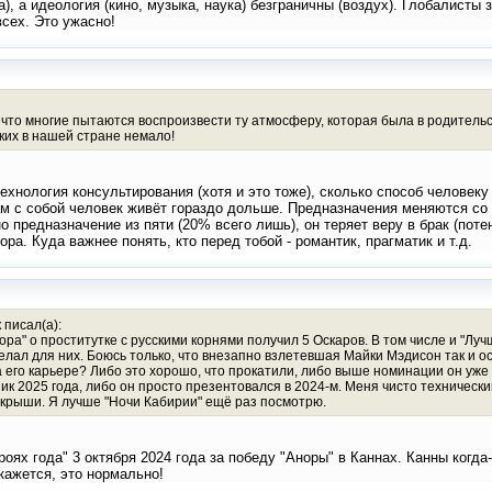
), а идеология (кино, музыка, наука) безграничны (воздух). Глобалисты
сех. Это ужасно!
то многие пытаются воспроизвести ту атмосферу, которая была в родительско
ких в нашей стране немало!
технология консультирования (хотя и это тоже), сколько способ человек
ам с собой человек живёт гораздо дольше. Предназначения меняются со
о предназначение из пяти (20% всего лишь), он теряет веру в брак (по
ора. Куда важнее понять, кто перед тобой - романтик, прагматик и т.д.
 писал(а):
нора" о проститутке с русскими корнями получил 5 Оскаров. В том числе и "Луч
елал для них. Боюсь только, что внезапно взлетевшая Майки Мэдисон так и о
а его карьере? Либо это хорошо, что прокатили, либо выше номинации он уже 
ик 2025 года, либо он просто презентовался в 2024-м. Меня чисто техническ
крыши. Я лучше "Ночи Кабирии" ещё раз посмотрю.
оях года" 3 октября 2024 года за победу "Аноры" в Каннах. Канны когд
кажется, это нормально!