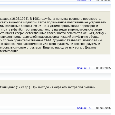
авара (16.05.1924). В 1981 году была попытка военного переворота,
 стать вице-президентом, такое подчинённое положение не устраивало
чили валютные запасы. 29.06.1994 Джаме организовал переворот и
грать в футбол, организовал охоту на ведьм в прямом смысле этого
что имеет сверхъестественные способности лечить тот же ВИЧ, астму и
Ненавидел представителей правовых организаций и публично обещал
сь только правительственные СМИ. Дружил с Хезбалах , позволял им
 выборов», что закономерно ибо в его руках были все спецслужбы и
мировать силовые структуры. Видимо народ от них устал. Джамме
 в эмиграцию.
Кваша Г. С.
· 06-03-2025
нищенко (1973 г.р.). При выходе из кафе его застрелил бывший
Кваша Г. С.
· 06-03-2025