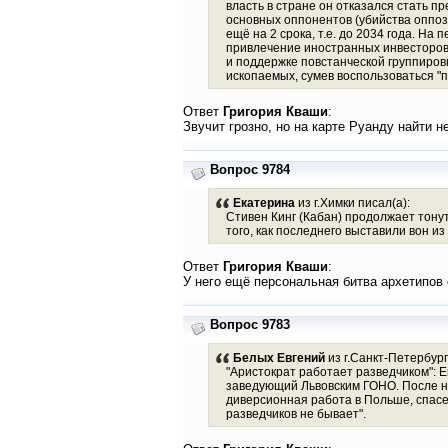
власть в стране он отказался стать п
основных оппонентов (убийства оппоз
ещё на 2 срока, т.е. до 2034 года. На
привлечение иностранных инвесторов,
и поддержке повстанческой группиров
ископаемых, сумев воспользоваться "
Ответ
Григория Кваши
:
Звучит грозно, но на карте Руанду найти 
Вопрос 9784
Екатерина
из г.Химки писал(а):
Стивен Кинг (Кабан) продолжает тону
того, как последнего выставили вон и
Ответ
Григория Кваши
:
У него ещё персональная битва архетипов
Вопрос 9783
Белых Евгений
из г.Санкт-Петербург
"Аристократ работает разведчиком": Е
заведующий Львовским ГОНО. После нач
диверсионная работа в Польше, спасе
разведчиков не бывает".