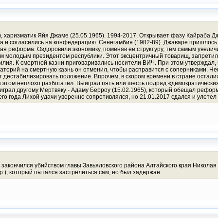
, харизматик Яйя Джаме (25.05.1965). 1994-2017. Открывает фазу Кайраба Дж
 и согласились на конфедерацию. Сенегамбия (1982-89). Джаваре пришлось
кая реформа. Оздоровили экономику, поменяв её структуру, тем самым увели
м молодым президентом республики. Этот эксцентричный товарищ, запретил и
илия. К смертной казни приговаривались носители ВИЧ. При этом утверждал, 
ораторий на смертную казнь он отменил, чтобы расправится с соперниками. 
ут дестабилизировать положение. Впрочем, в скором времени в стране остали
а этом неплохо разбогател. Выиграл пять или шесть подряд «демократических
играл другому Мертвяку - Адаму Берроу (15.02.1965), который обещал рефор
его года Лихой удачи уверенно сопротивлялся, но 21.01.2017 сдался и улетел
закончился убийством главы Завьяловского района Алтайского края Николая О
.), который пытался застрелиться сам, но был задержан.