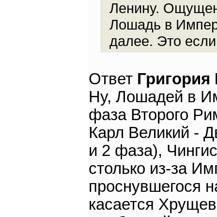
Ленину. Ощущен
Лошадь в Импери
далее. Это если
Ответ
Григория
Ну, Лошадей в Им
фаза Второго Рим
Карл Великий - Д
и 2 фаза), Чинги
столько из-за Им
проснувшегося н
касается Хрущев