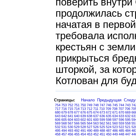
поверить внутри
продолжилась ст
начатая в перво
требовала испол
крестьян с земли
прикрыться бред
шторкой, за кото
Котлован для бу
Страницы:
Начало
Предыдущая
След
754
753
752
751
750
749
748
747
746
745
744
743
74
717
716
715
714
713
712
711
710
709
708
707
706
70
680
679
678
677
676
675
674
673
672
671
670
669
66
643
642
641
640
639
638
637
636
635
634
633
632
63
606
605
604
603
602
601
600
599
598
597
596
595
59
569
568
567
566
565
564
563
562
561
560
559
558
55
532
531
530
529
528
527
526
525
524
523
522
521
52
495
494
493
492
491
490
489
488
487
486
485
484
48
458
457
456
455
454
453
452
451
450
449
448
447
44