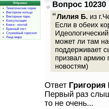
Вопрос 10230
Избранное
•
Тематические серии
•
Векторное кольцо
Лилия Б.
из г.Ч
•
Векторные пары
•
Консультации
Если в обеих к
•
Книги - почтой
•
Брачный тест
Идеологический 
•
Служебный гороскоп
•
Лица мира
может ли там на
поддерживает с
призвал армию 
новостям)
Ответ
Григория
Первый раз слыш
то не очень...