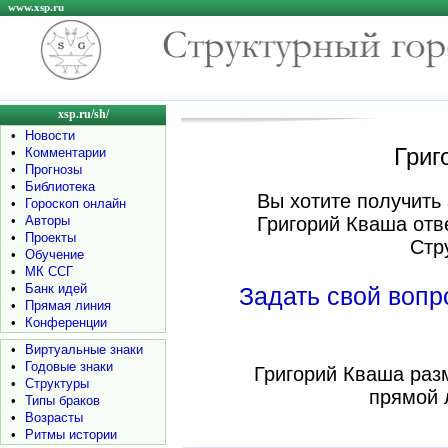
www.xsp.ru
xsp.ru/sh/
•
Новости
Григ
•
Комментарии
•
Прогнозы
•
Библиотека
Вы хотите получить 
•
Гороскоп онлайн
•
Авторы
Григорий Кваша отв
•
Проекты
Стр
•
Обучение
•
МК ССГ
•
Банк идей
Задать свой воп
•
Прямая линия
•
Конференции
•
Виртуальные знаки
•
Годовые знаки
Григорий Кваша раз
•
Структуры
прямой 
•
Типы браков
•
Возрасты
•
Ритмы истории