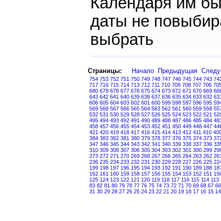
Календаря им бы
даты не повыбир
выбрать
Страницы:
Начало
Предыдущая
След
754
753
752
751
750
749
748
747
746
745
744
743
74
717
716
715
714
713
712
711
710
709
708
707
706
70
680
679
678
677
676
675
674
673
672
671
670
669
66
643
642
641
640
639
638
637
636
635
634
633
632
63
606
605
604
603
602
601
600
599
598
597
596
595
59
569
568
567
566
565
564
563
562
561
560
559
558
55
532
531
530
529
528
527
526
525
524
523
522
521
52
495
494
493
492
491
490
489
488
487
486
485
484
48
458
457
456
455
454
453
452
451
450
449
448
447
44
421
420
419
418
417
416
415
414
413
412
411
410
40
384
383
382
381
380
379
378
377
376
375
374
373
37
347
346
345
344
343
342
341
340
339
338
337
336
33
310
309
308
307
306
305
304
303
302
301
300
299
29
273
272
271
270
269
268
267
266
265
264
263
262
26
236
235
234
233
232
231
230
229
228
227
226
225
22
199
198
197
196
195
194
193
192
191
190
189
188
18
162
161
160
159
158
157
156
155
154
153
152
151
15
125
124
123
122
121
120
119
118
117
116
115
114
113
83
82
81
80
79
78
77
76
75
74
73
72
71
70
69
68
67
66
31
30
29
28
27
26
25
24
23
22
21
20
19
18
17
16
15
14