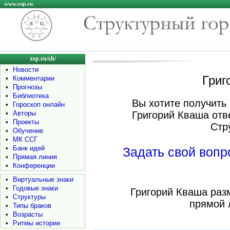
www.xsp.ru
xsp.ru/sh/
•
Новости
Григ
•
Комментарии
•
Прогнозы
•
Библиотека
Вы хотите получить 
•
Гороскоп онлайн
•
Авторы
Григорий Кваша отв
•
Проекты
Стр
•
Обучение
•
МК ССГ
•
Банк идей
Задать свой воп
•
Прямая линия
•
Конференции
•
Виртуальные знаки
•
Годовые знаки
Григорий Кваша раз
•
Структуры
прямой 
•
Типы браков
•
Возрасты
•
Ритмы истории