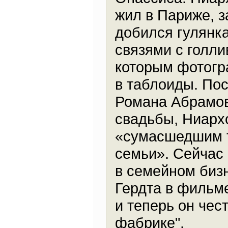
жил в Париже, з
добился гулянк
связями с голли
которым фотогр
в таблоиды. Пос
Романа Абрамов
свадьбы, Ниарх
«сумасшедшим т
семьи». Сейчас
в семейном бизн
Гердта в фильме
и теперь он чес
фабрике".