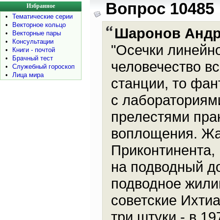
Вопрос 10485
Избранное
•
Тематические серии
•
Векторное кольцо
Шаронов Анд
•
Векторные пары
•
Консультации
"Осечки линейно
•
Книги - почтой
•
Брачный тест
человечество в
•
Служебный гороскоп
•
Лица мира
станции, то фан
с лабораториям
прелестями пра
воплощения. Жа
Приконтинента,
на подводный до
подводное жили
советские Ихтиа
три штуки - в 1