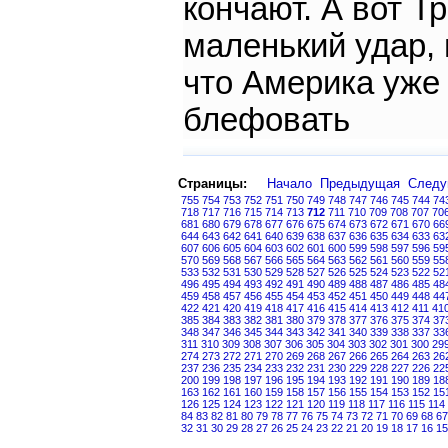
кончают. А вот Т
маленький удар, 
что Америка уже 
блефовать
Страницы:
Начало
Предыдущая
След
755
754
753
752
751
750
749
748
747
746
745
744
74
718
717
716
715
714
713
712
711
710
709
708
707
70
681
680
679
678
677
676
675
674
673
672
671
670
66
644
643
642
641
640
639
638
637
636
635
634
633
63
607
606
605
604
603
602
601
600
599
598
597
596
59
570
569
568
567
566
565
564
563
562
561
560
559
55
533
532
531
530
529
528
527
526
525
524
523
522
52
496
495
494
493
492
491
490
489
488
487
486
485
48
459
458
457
456
455
454
453
452
451
450
449
448
44
422
421
420
419
418
417
416
415
414
413
412
411
41
385
384
383
382
381
380
379
378
377
376
375
374
37
348
347
346
345
344
343
342
341
340
339
338
337
33
311
310
309
308
307
306
305
304
303
302
301
300
29
274
273
272
271
270
269
268
267
266
265
264
263
26
237
236
235
234
233
232
231
230
229
228
227
226
22
200
199
198
197
196
195
194
193
192
191
190
189
18
163
162
161
160
159
158
157
156
155
154
153
152
15
126
125
124
123
122
121
120
119
118
117
116
115
114
84
83
82
81
80
79
78
77
76
75
74
73
72
71
70
69
68
67
32
31
30
29
28
27
26
25
24
23
22
21
20
19
18
17
16
15