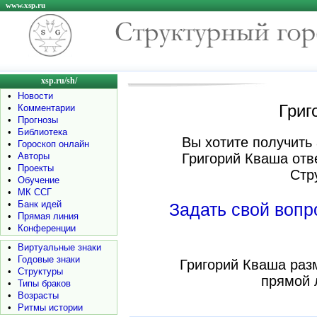
www.xsp.ru
xsp.ru/sh/
•
Новости
Григ
•
Комментарии
•
Прогнозы
•
Библиотека
Вы хотите получить 
•
Гороскоп онлайн
•
Авторы
Григорий Кваша отв
•
Проекты
Стр
•
Обучение
•
МК ССГ
•
Банк идей
Задать свой воп
•
Прямая линия
•
Конференции
•
Виртуальные знаки
•
Годовые знаки
Григорий Кваша раз
•
Структуры
прямой 
•
Типы браков
•
Возрасты
•
Ритмы истории