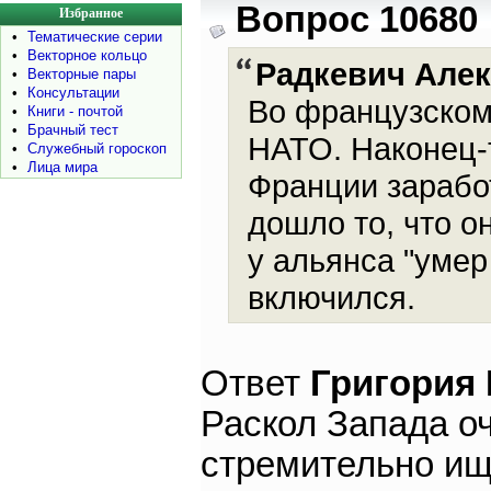
Вопрос 10680
Избранное
•
Тематические серии
•
Векторное кольцо
Радкевич Але
•
Векторные пары
•
Консультации
Во французском
•
Книги - почтой
•
Брачный тест
НАТО. Наконец-
•
Служебный гороскоп
•
Лица мира
Франции зарабо
дошло то, что о
у альянса "умер
включился.
Ответ
Григория
Раскол Запада о
стремительно ищ