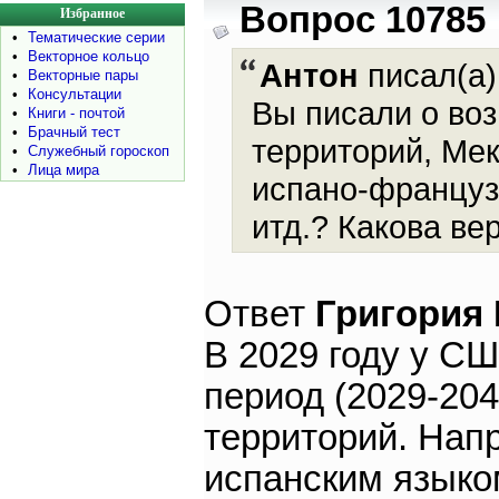
Вопрос 10785
Избранное
•
Тематические серии
•
Векторное кольцо
Антон
писал(а)
•
Векторные пары
•
Консультации
Вы писали о во
•
Книги - почтой
•
Брачный тест
территорий, Мек
•
Служебный гороскоп
•
Лица мира
испано-француз
итд.? Какова ве
Ответ
Григория
В 2029 году у С
период (2029-204
территорий. Нап
испанским языком