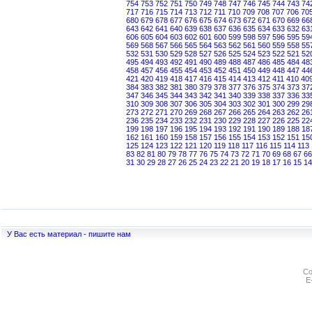
754
753
752
751
750
749
748
747
746
745
744
743
74
717
716
715
714
713
712
711
710
709
708
707
706
70
680
679
678
677
676
675
674
673
672
671
670
669
66
643
642
641
640
639
638
637
636
635
634
633
632
63
606
605
604
603
602
601
600
599
598
597
596
595
59
569
568
567
566
565
564
563
562
561
560
559
558
55
532
531
530
529
528
527
526
525
524
523
522
521
52
495
494
493
492
491
490
489
488
487
486
485
484
48
458
457
456
455
454
453
452
451
450
449
448
447
44
421
420
419
418
417
416
415
414
413
412
411
410
40
384
383
382
381
380
379
378
377
376
375
374
373
37
347
346
345
344
343
342
341
340
339
338
337
336
33
310
309
308
307
306
305
304
303
302
301
300
299
29
273
272
271
270
269
268
267
266
265
264
263
262
26
236
235
234
233
232
231
230
229
228
227
226
225
22
199
198
197
196
195
194
193
192
191
190
189
188
18
162
161
160
159
158
157
156
155
154
153
152
151
15
125
124
123
122
121
120
119
118
117
116
115
114
113
83
82
81
80
79
78
77
76
75
74
73
72
71
70
69
68
67
66
31
30
29
28
27
26
25
24
23
22
21
20
19
18
17
16
15
14
У Вас есть материал - пишите нам
Co
E