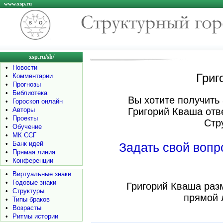
www.xsp.ru
xsp.ru/sh/
•
Новости
Григ
•
Комментарии
•
Прогнозы
•
Библиотека
Вы хотите получить 
•
Гороскоп онлайн
•
Авторы
Григорий Кваша отв
•
Проекты
Стр
•
Обучение
•
МК ССГ
•
Банк идей
Задать свой воп
•
Прямая линия
•
Конференции
•
Виртуальные знаки
•
Годовые знаки
Григорий Кваша раз
•
Структуры
прямой 
•
Типы браков
•
Возрасты
•
Ритмы истории