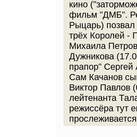
кино ("затормо
фильм "ДМБ". Ре
Рыцарь) позвал 
трёх Королей - 
Михаила Петровс
Дужникова (17.0
прапор" Сергей 
Сам Качанов сы
Виктор Павлов (
лейтенанта Тала
режиссёра тут е
прослеживается