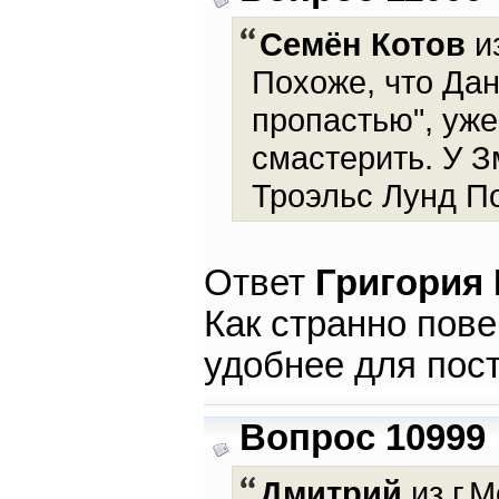
Семён Котов
из
Похоже, что Дан
пропастью", уже
смастерить. У З
Троэльс Лунд По
Ответ
Григория
Как странно пов
удобнее для пос
Вопрос 10999
Дмитрий
из г.М