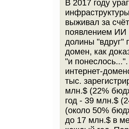
В 2017 году ура
инфраструктуры
выживал за счё
появлением ИИ 
долины "вдруг"
домен, как дока
"и понеслось...
интернет-доменов
тыс. зарегистри
млн.$ (22% бюдж
год - 39 млн.$ (
(около 50% бюдж
до 17 млн.$ в 