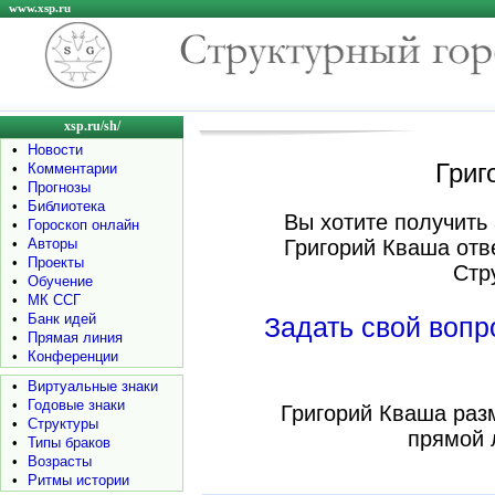
www.xsp.ru
xsp.ru/sh/
•
Новости
Григ
•
Комментарии
•
Прогнозы
•
Библиотека
Вы хотите получить 
•
Гороскоп онлайн
•
Авторы
Григорий Кваша отв
•
Проекты
Стр
•
Обучение
•
МК ССГ
•
Банк идей
Задать свой воп
•
Прямая линия
•
Конференции
•
Виртуальные знаки
•
Годовые знаки
Григорий Кваша раз
•
Структуры
прямой 
•
Типы браков
•
Возрасты
•
Ритмы истории