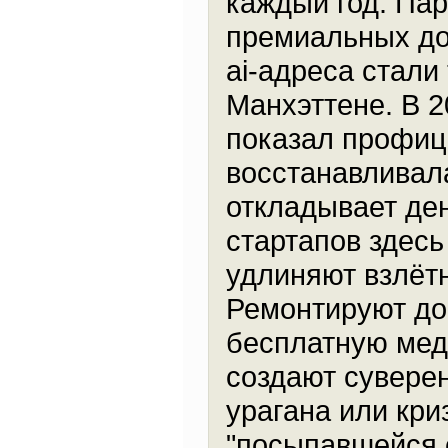
каждый год. Па
премиальных до
ai-адреса стали
Манхэттене. В 2
показал профици
восстанавливал
откладывает ден
стартапов здесь
удлиняют взлёт
Ремонтируют дор
бесплатную меди
создают сувере
урагана или кри
"посыпавшейся с