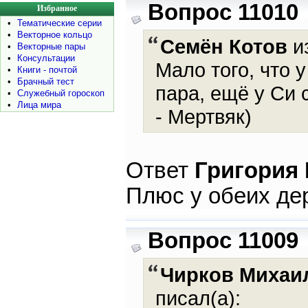
Вопрос 11010
Избранное
•
Тематические серии
•
Векторное кольцо
Семён Котов
из
•
Векторные пары
•
Консультации
Мало того, что 
•
Книги - почтой
•
Брачный тест
пара, ещё у Си 
•
Служебный гороскоп
•
Лица мира
- Мертвяк)
Ответ
Григория
Плюс у обеих де
Вопрос 11009
Чирков Михаи
писал(а):