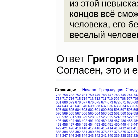
из этой невыска
концов всё смо
человека, его б
веселый человек
Ответ
Григория
Согласен, это и 
Страницы:
Начало
Предыдущая
След
755
754
753
752
751
750
749
748
747
746
745
744
74
718
717
716
715
714
713
712
711
710
709
708
707
70
681
680
679
678
677
676
675
674
673
672
671
670
66
644
643
642
641
640
639
638
637
636
635
634
633
63
607
606
605
604
603
602
601
600
599
598
597
596
59
570
569
568
567
566
565
564
563
562
561
560
559
55
533
532
531
530
529
528
527
526
525
524
523
522
52
496
495
494
493
492
491
490
489
488
487
486
485
48
459
458
457
456
455
454
453
452
451
450
449
448
44
422
421
420
419
418
417
416
415
414
413
412
411
41
385
384
383
382
381
380
379
378
377
376
375
374
37
348
347
346
345
344
343
342
341
340
339
338
337
33