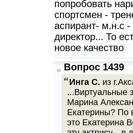
попробовать нари
спортсмен - трене
аспирант- м.н.с 
директор... То е
новое качество
Вопрос 1439
Инга С.
из г.Акс
...Виртуальные 
Марина Александ
Екатерины? По в
это Екатерина 
эту актрису... в 