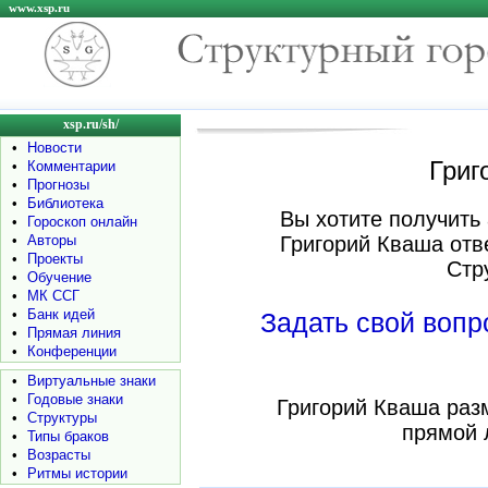
www.xsp.ru
xsp.ru/sh/
•
Новости
Григ
•
Комментарии
•
Прогнозы
•
Библиотека
Вы хотите получить 
•
Гороскоп онлайн
•
Авторы
Григорий Кваша отв
•
Проекты
Стр
•
Обучение
•
МК ССГ
•
Банк идей
Задать свой воп
•
Прямая линия
•
Конференции
•
Виртуальные знаки
•
Годовые знаки
Григорий Кваша раз
•
Структуры
прямой 
•
Типы браков
•
Возрасты
•
Ритмы истории