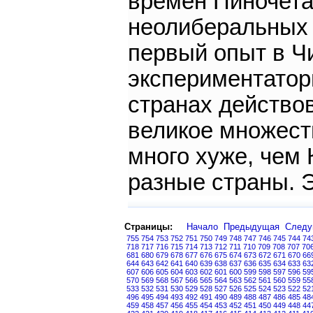
времен Пиночета
неолиберальных 
первый опыт в Ч
экспериментаторы
странах действо
великое множеств
много хуже, чем
разные страны. Э
Страницы:
Начало
Предыдущая
След
755
754
753
752
751
750
749
748
747
746
745
744
74
718
717
716
715
714
713
712
711
710
709
708
707
70
681
680
679
678
677
676
675
674
673
672
671
670
66
644
643
642
641
640
639
638
637
636
635
634
633
63
607
606
605
604
603
602
601
600
599
598
597
596
59
570
569
568
567
566
565
564
563
562
561
560
559
55
533
532
531
530
529
528
527
526
525
524
523
522
52
496
495
494
493
492
491
490
489
488
487
486
485
48
459
458
457
456
455
454
453
452
451
450
449
448
44