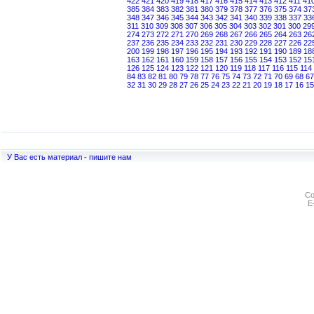
422
421
420
419
418
417
416
415
414
413
412
411
41
385
384
383
382
381
380
379
378
377
376
375
374
37
348
347
346
345
344
343
342
341
340
339
338
337
33
311
310
309
308
307
306
305
304
303
302
301
300
29
274
273
272
271
270
269
268
267
266
265
264
263
26
237
236
235
234
233
232
231
230
229
228
227
226
22
200
199
198
197
196
195
194
193
192
191
190
189
18
163
162
161
160
159
158
157
156
155
154
153
152
15
126
125
124
123
122
121
120
119
118
117
116
115
114
84
83
82
81
80
79
78
77
76
75
74
73
72
71
70
69
68
67
32
31
30
29
28
27
26
25
24
23
22
21
20
19
18
17
16
15
У Вас есть материал - пишите нам
Co
E