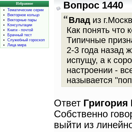
Вопрос 1440
Избранное
•
Тематические серии
•
Векторное кольцо
Влад
из г.Москв
•
Векторные пары
•
Консультации
Как понять что
•
Книги - почтой
•
Брачный тест
Типичные призна
•
Служебный гороскоп
•
Лица мира
2-3 года назад 
испущу, а к со
настроении - вс
называется "поп
Ответ
Григория
Собственно гово
выйти из линейн