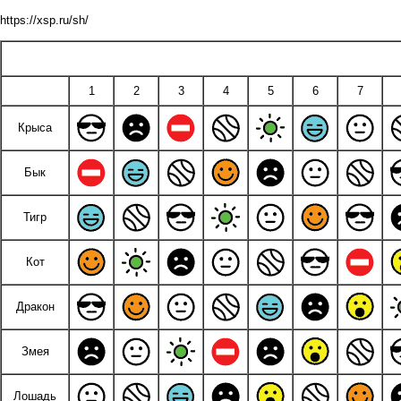
https://xsp.ru/sh/
1
2
3
4
5
6
7
Крыса
Бык
Тигр
Кот
Дракон
Змея
Лошадь