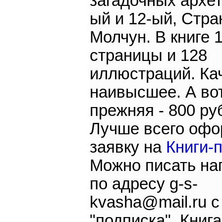
загадочных архет
ый и 12-ый, Стра
Молчун. В книге 
страницы и 128
иллюстраций. Ка
наивысшее. А во
прежняя - 800 ру
Лучше всего офо
заявку на
Книги-
Можно писать н
по адресу g-s-
kvasha@mail.ru с
"подписка". Книг