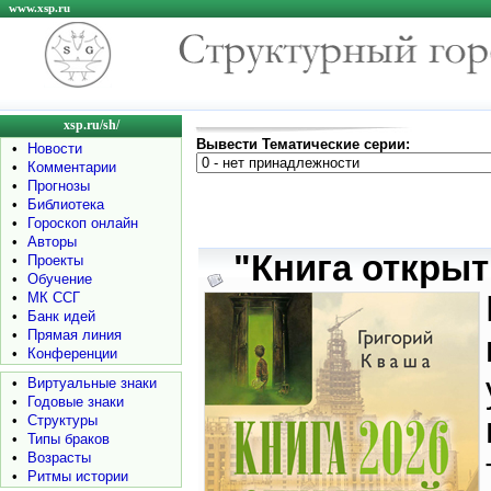
www.xsp.ru
xsp.ru/sh/
Вывести Тематические серии:
•
Новости
•
Комментарии
•
Прогнозы
•
Библиотека
•
Гороскоп онлайн
•
Авторы
"Книга открыт
•
Проекты
•
Обучение
•
МК ССГ
•
Банк идей
•
Прямая линия
•
Конференции
•
Виртуальные знаки
•
Годовые знаки
•
Структуры
•
Типы браков
•
Возрасты
•
Ритмы истории