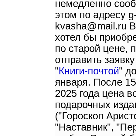
немедленно сооб
этом по адресу g
kvasha@mail.ru В
хотел бы приобре
по старой цене, 
отправить заявку
"
Книги-почтой
" д
января. После 1
2025 года цена в
подарочных изда
("Гороскоп Арист
"Наставник", "Пе