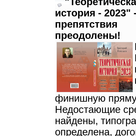
"Теоретическ
история - 2023" 
препятствия
преодолены!
финишную пряму
Недостающие ср
найдены, типогр
определена, дого