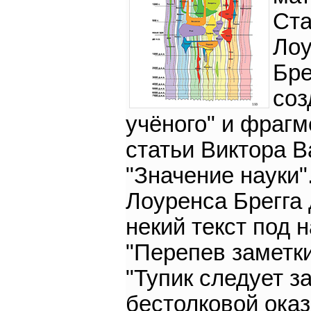
Ста
Лоу
Бре
соз
учёного" и фраг
статьи Виктора 
"Значение науки".
Лоуренса Брегга
некий текст под 
"Перепев заметки
"Тупик следует з
бестолковой ока